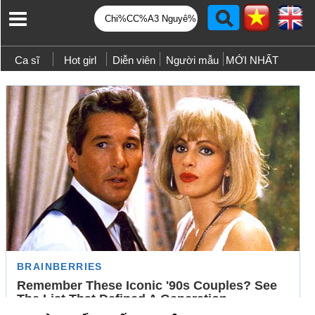
Ca sĩ
Hot girl
Diễn viên
Người mẫu
MỚI NHẤT