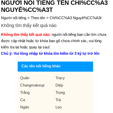
NGƯỜI NỔI TIẾNG TÊN CHI%CC%A3
NGUYÊ%CC%A3T
Người nổi tiếng
>
Theo tên
>
Chi%CC%A3 Nguyê%CC%A3t
Không tìm thấy kết quả nào
Không tìm thấy kết quả nào:
người nổi tiếng bạn cần tìm chưa
được cập nhật hoặc từ khóa bạn gõ chưa chính xác, vui lòng
kiểm tra lại hoặc quay lại sau!
Chú ý: Vui lòng nhập từ khóa tìm kiếm từ 3 ký tự trở lên
Các tên nổi tiếng khác
Quân
Tracy
Changmakeup
Diệp
Trắng
Trọng
Ca
Trà
Ngân
Leo