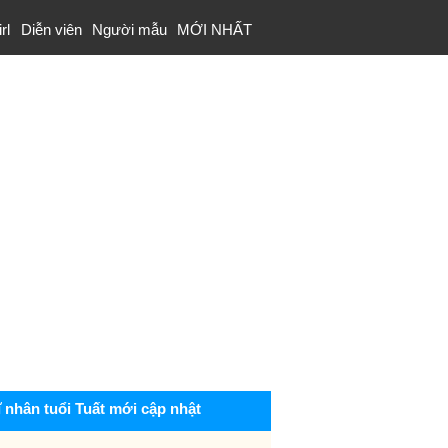
rl
Diễn viên
Người mẫu
MỚI NHẤT
ĩ nhân tuổi Tuất mới cập nhật