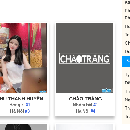
Kt
Ph
Ph
Ho
Tr
Ch
Dư
N
Tý
Dầ
Th
HU THANH HUYỀN
CHÁO TRẮNG
Ng
Hot girl
#1
Nhóm hài
#1
Th
Hà Nội
#3
Hà Nội
#4
Tu