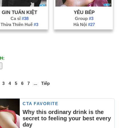
GIN TUẤN KIỆT
YÊU BẾP
Ca sĩ
#38
Group
#3
Thừa Thiên Huế
#3
Hà Nội
#27
H:
3
4
5
6
7
...
Tiếp