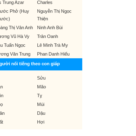
s Trung Azar
Charles
ước Phở (Huy
Nguyễn Thị Ngọc
ước)
Thiện
àng Thị Vân Anh
Ninh Anh Bùi
ương Vũ Hà Vy
Trân Oanh
u Tuấn Ngọc
Lê Minh Trà My
ơng Văn Trung
Phan Danh Hiếu
gười nổi tiếng theo con giáp
Sửu
n
Mão
ìn
Tỵ
ọ
Mùi
ân
Dậu
ất
Hợi