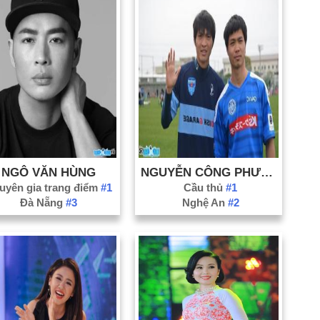
NGÔ VĂN HÙNG
NGUYỄN CÔNG PHƯỢNG
uyên gia trang điểm
#1
Cầu thủ
#1
Đà Nẵng
#3
Nghệ An
#2