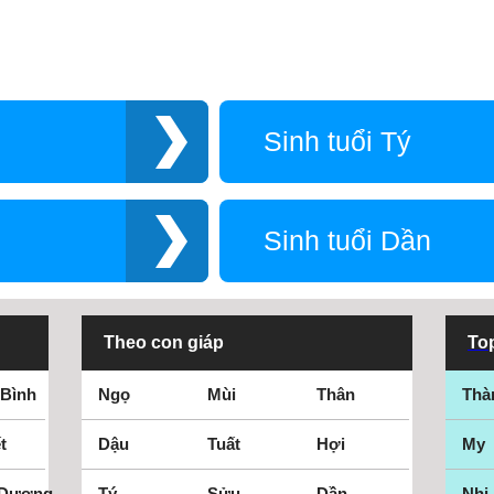
Sinh tuổi Tý
Sinh tuổi Dần
Theo con giáp
Top
 Bình
Ngọ
Mùi
Thân
Thà
t
Dậu
Tuất
Hợi
My
 Dương
Tý
Sửu
Dần
Nhi