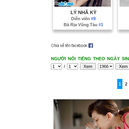
LÝ NHÃ KỲ
Diễn viên
#9
Bà Rịa Vũng Tàu
#1
NGƯỜI NỔI TIẾNG THEO NGÀY SIN
/
1
2