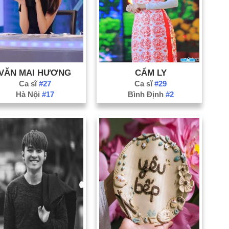
VĂN MAI HƯƠNG
CẨM LY
Ca sĩ
#27
Ca sĩ
#29
Hà Nội
#17
Bình Định
#2