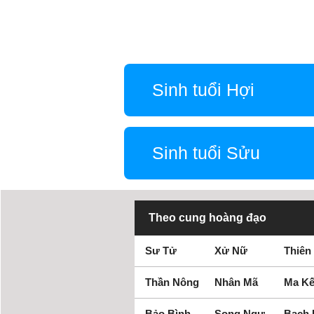
Sinh tuổi Hợi
Sinh tuổi Sửu
Theo cung hoàng đạo
Sư Tử
Xử Nữ
Thiên
Thần Nông
Nhân Mã
Ma Kế
Bảo Bình
Song Ngư
Bạch