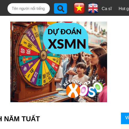
Ca sĩ
Hot gi
H NĂM TUẤT
V