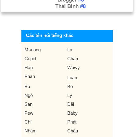
Thái Bình
#8
Các tên nổi tiếng khác
Msuong
La
Cupid
Chan
Hân
Wowy
Phan
Luân
Bo
Bô
Ngô
Lý
San
Dãi
Pew
Baby
Chí
Phát
Nhâm
Châu