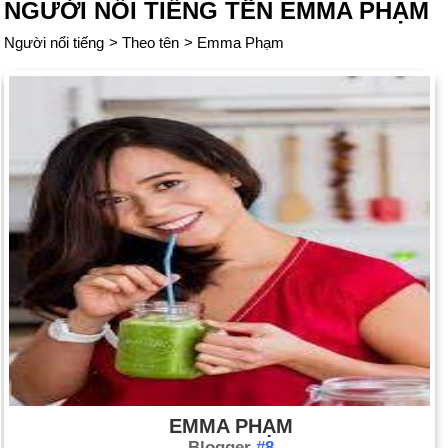
NGƯỜI NỔI TIẾNG TÊN EMMA PHẠM
Người nổi tiếng
>
Theo tên
>
Emma Phạm
EMMA PHẠM
Blogger
#8