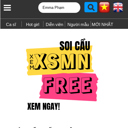
Ca sĩ
Hot girl
Diễn viên
Người mẫu
MỚI NHẤT