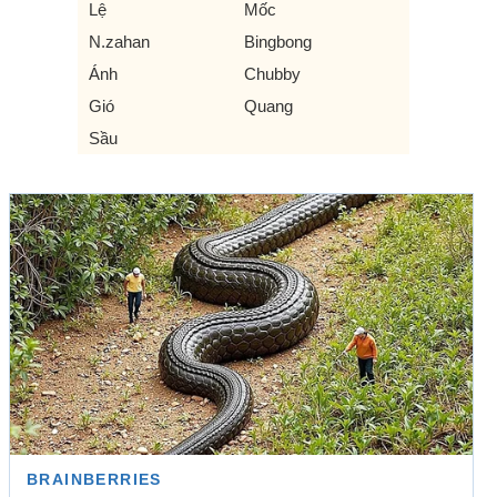
Lệ
Mốc
N.zahan
Bingbong
Ánh
Chubby
Gió
Quang
Sầu