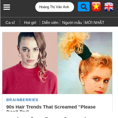
Ca sĩ
Hot girl
Diễn viên
Người mẫu
MỚI NHẤT