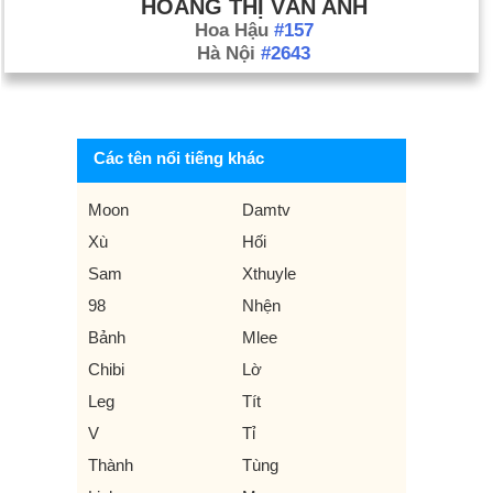
HOÀNG THỊ VÂN ANH
Hoa Hậu
#157
Hà Nội
#2643
Các tên nổi tiếng khác
Moon
Damtv
Xù
Hối
Sam
Xthuyle
98
Nhện
Bảnh
Mlee
Chibi
Lờ
Leg
Tít
V
Tỉ
Thành
Tùng