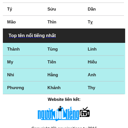
Tý
Sửu
Dần
Mão
Thìn
Tỵ
Top tên nổi tiếng nhất
Thành
Tùng
Linh
My
Tiên
Hiếu
Nhi
Hằng
Anh
Phương
Khánh
Thy
Website liên kết: