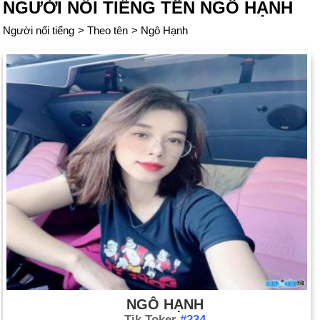
NGƯỜI NỔI TIẾNG TÊN NGÔ HẠNH
Người nổi tiếng
>
Theo tên
>
Ngô Hạnh
NGÔ HẠNH
Tik Toker
#234