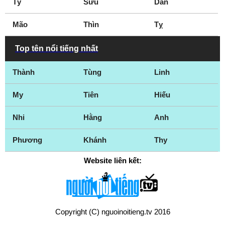
Tý
Sửu
Dần
Mão
Thìn
Tỵ
Top tên nổi tiếng nhất
Thành
Tùng
Linh
My
Tiên
Hiếu
Nhi
Hằng
Anh
Phương
Khánh
Thy
Website liên kết:
Copyright (C) nguoinoitieng.tv 2016