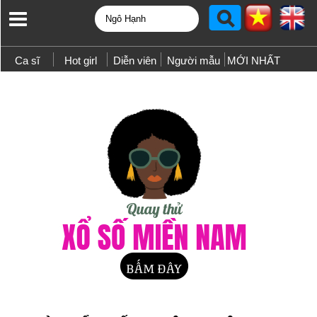
Ca sĩ
Hot girl
Diễn viên
Người mẫu
MỚI NHẤT