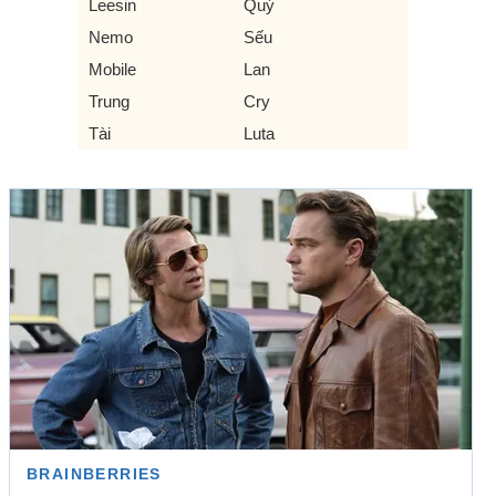
Leesin
Quý
Nemo
Sếu
Mobile
Lan
Trung
Cry
Tài
Luta