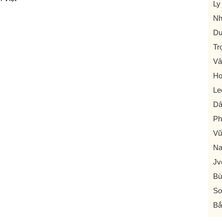
Ly
Nh
Du
Tr
Vâ
Ho
Le
Dâ
Ph
Vũ
N
Jv
Bù
So
Bắ