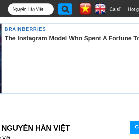
Ca sĩ
Hot gi
 NGUYỄN HÀN VIỆT
C
 Việt