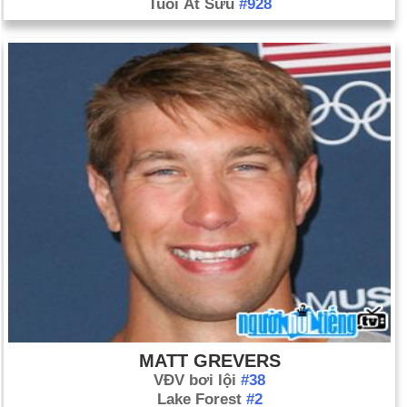
Tuổi Ất Sửu
#928
MATT GREVERS
VĐV bơi lội
#38
Lake Forest
#2