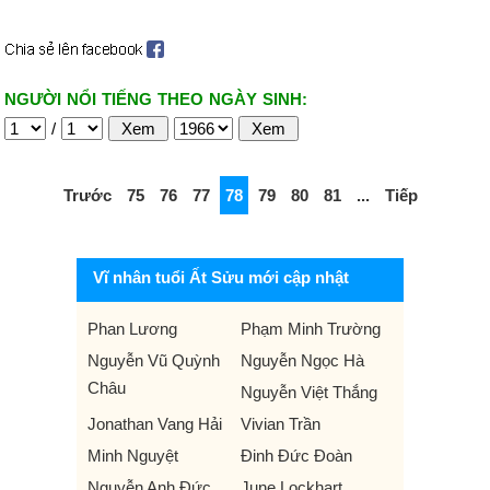
NGƯỜI NỔI TIẾNG THEO NGÀY SINH:
/
Trước
75
76
77
78
79
80
81
...
Tiếp
Vĩ nhân tuổi Ất Sửu mới cập nhật
Phan Lương
Phạm Minh Trường
Nguyễn Vũ Quỳnh
Nguyễn Ngọc Hà
Châu
Nguyễn Việt Thắng
Jonathan Vang Hải
Vivian Trần
Minh Nguyệt
Đinh Đức Đoàn
Nguyễn Anh Đức
June Lockhart