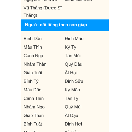
Vũ Thắng (Dược Sĩ
Thắng)
Người nổi tiếng theo con giáp
Bính Dần
Đinh Mão
Mậu Thìn
Kỷ Tỵ
Canh Ngọ
Tân Mùi
Nhâm Thân
Quý Dậu
Giáp Tuất
Ất Hợi
Bính Tý
Đinh Sửu
Mậu Dần
Kỷ Mão
Canh Thìn
Tân Tỵ
Nhâm Ngọ
Quý Mùi
Giáp Thân
Ất Dậu
Bính Tuất
Đinh Hợi