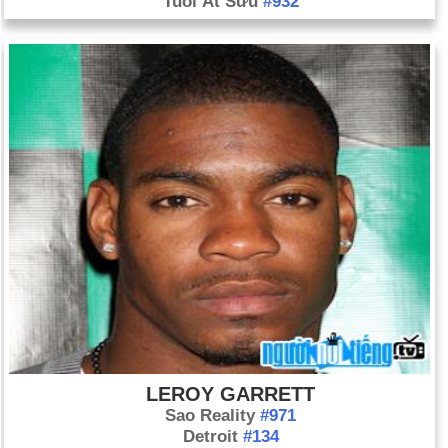
Tuổi Ất Sửu
#932
LEROY GARRETT
Sao Reality
#971
Detroit
#134