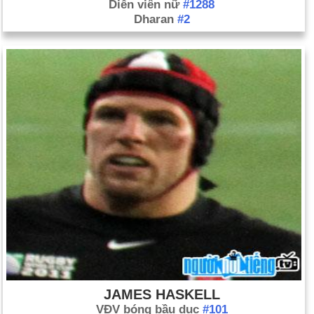
Diễn viên nữ
#1288
Dharan
#2
JAMES HASKELL
VĐV bóng bầu dục
#101