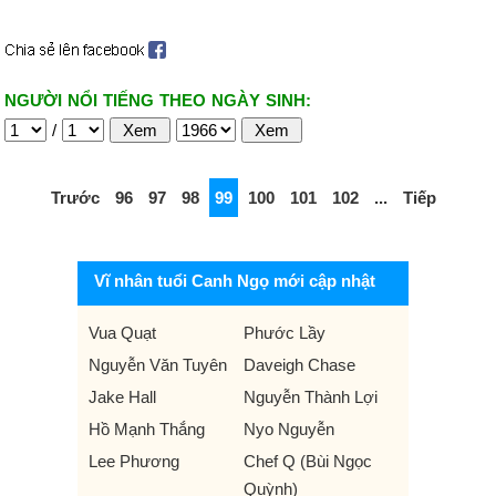
NGƯỜI NỔI TIẾNG THEO NGÀY SINH:
/
Trước
96
97
98
99
100
101
102
...
Tiếp
Vĩ nhân tuổi Canh Ngọ mới cập nhật
Vua Quạt
Phước Lầy
Nguyễn Văn Tuyên
Daveigh Chase
Jake Hall
Nguyễn Thành Lợi
Hồ Mạnh Thắng
Nyo Nguyễn
Lee Phương
Chef Q (Bùi Ngọc
Quỳnh)