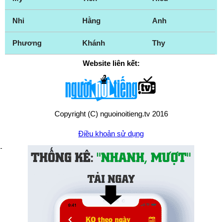
Nhi
Hằng
Anh
Phương
Khánh
Thy
Website liên kết:
Copyright (C) nguoinoitieng.tv 2016
Điều khoản sử dụng
Chính sách quyền riêng tư
Liên hệ:
mail.nguoinoitieng.tv@gmail.com