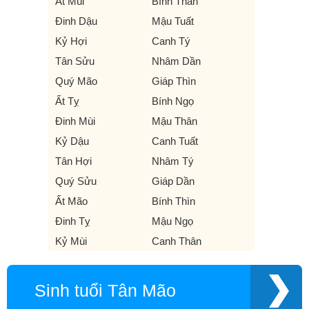
Ất Mùi
Bính Thân
Đinh Dậu
Mậu Tuất
Kỷ Hợi
Canh Tý
Tân Sửu
Nhâm Dần
Quý Mão
Giáp Thìn
Ất Tỵ
Bính Ngọ
Đinh Mùi
Mậu Thân
Kỷ Dậu
Canh Tuất
Tân Hợi
Nhâm Tý
Quý Sửu
Giáp Dần
Ất Mão
Bính Thìn
Đinh Tỵ
Mậu Ngọ
Kỷ Mùi
Canh Thân
Sinh tuổi Tân Mão