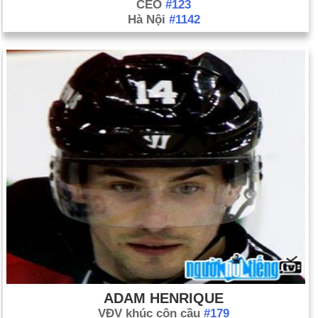
CEO
#123
Hà Nội
#1142
ADAM HENRIQUE
VĐV khúc côn cầu
#179