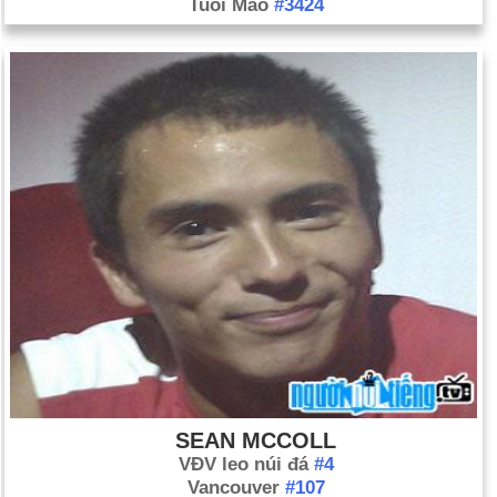
Tuổi Mão
#3424
SEAN MCCOLL
VĐV leo núi đá
#4
Vancouver
#107