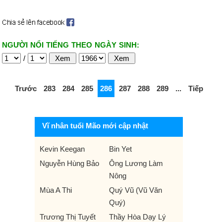
NGƯỜI NỔI TIẾNG THEO NGÀY SINH:
/
Trước
283
284
285
286
287
288
289
...
Tiếp
Vĩ nhân tuổi Mão mới cập nhật
Kevin Keegan
Bin Yet
Nguyễn Hùng Bảo
Ông Lương Làm
Nông
Mùa A Thi
Quý Vũ (Vũ Văn
Quý)
Trương Thị Tuyết
Thầy Hòa Dạy Lý