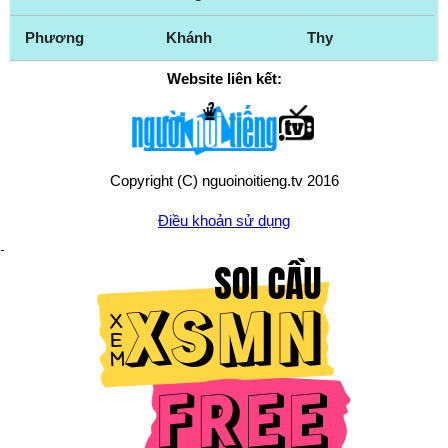
Phương
Khánh
Thy
Website liên kết:
Copyright (C) nguoinoitieng.tv 2016
Điều khoản sử dụng
Chính sách quyền riêng tư
Liên hệ:
mail.nguoinoitieng.tv@gmail.com