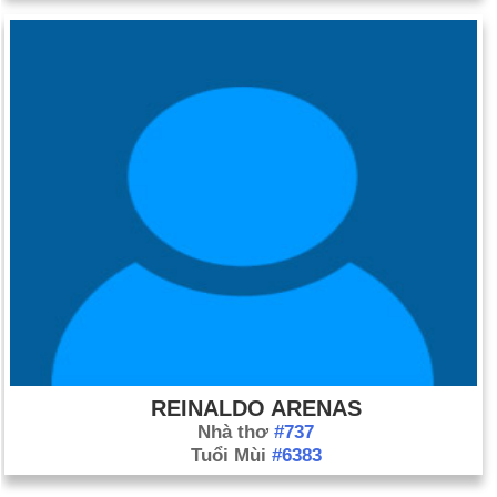
REINALDO ARENAS
Nhà thơ
#737
Tuổi Mùi
#6383