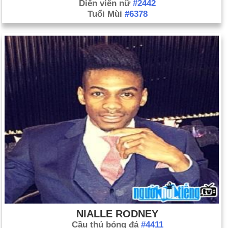
Diễn viên nữ
#2442
Tuổi Mùi
#6378
NIALLE RODNEY
Cầu thủ bóng đá
#4411