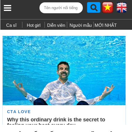
Ca sĩ
Hot girl
Diễn viên
Người mẫu
MỚI NHẤT