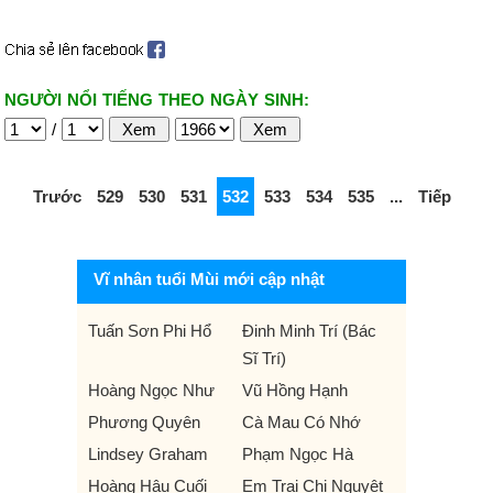
NGƯỜI NỔI TIẾNG THEO NGÀY SINH:
/
Trước
529
530
531
532
533
534
535
...
Tiếp
Vĩ nhân tuổi Mùi mới cập nhật
Tuấn Sơn Phi Hổ
Đinh Minh Trí (Bác
Sĩ Trí)
Hoàng Ngọc Như
Vũ Hồng Hạnh
Phương Quyên
Cà Mau Có Nhớ
Lindsey Graham
Phạm Ngọc Hà
Hoàng Hậu Cuối
Em Trai Chị Nguyệt