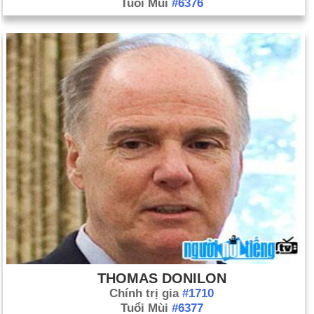
Tuổi Mùi
#6376
THOMAS DONILON
Chính trị gia
#1710
Tuổi Mùi
#6377