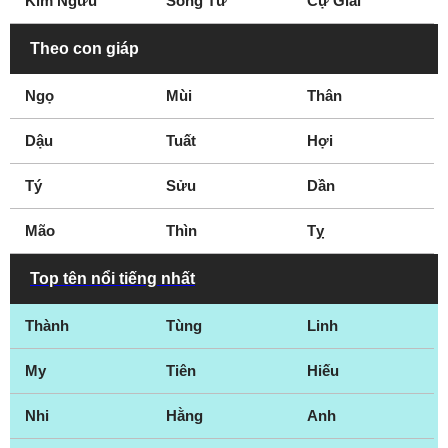
Kim Ngưu
Song Tử
Cự Giải
Theo con giáp
Ngọ
Mùi
Thân
Dậu
Tuất
Hợi
Tý
Sửu
Dần
Mão
Thìn
Tỵ
Top tên nổi tiếng nhất
Thành
Tùng
Linh
My
Tiên
Hiếu
Nhi
Hằng
Anh