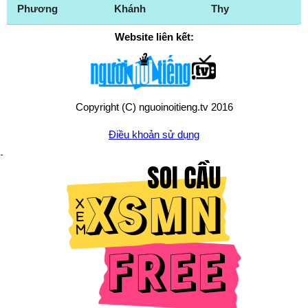
Phương
Khánh
Thy
Website liên kết:
Copyright (C) nguoinoitieng.tv 2016
Điều khoản sử dụng
Chính sách quyền riêng tư
Liên hệ:
mail.nguoinoitieng.tv@gmail.com