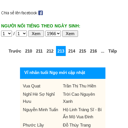
NGƯỜI NỔI TIẾNG THEO NGÀY SINH:
/
Trước
210
211
212
213
214
215
216
...
Tiếp
Vĩ nhân tuổi Ngọ mới cập nhật
Vua Quạt
Trần Thị Thu Hiền
Nghỉ Hè Sợ Nghỉ
Trời Cao Nguyên
Hưu
Xanh
Nguyễn Minh Tuấn
Hộ Linh Tráng Sĩ - Bí
Ẩn Mộ Vua Đinh
Phước Lầy
Đỗ Thùy Trang