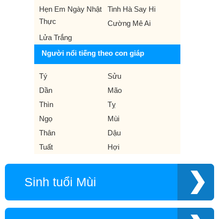
Hẹn Em Ngày Nhật
Tinh Hà Say Hi
Thực
Cường Mê Ai
Lửa Trắng
Người nổi tiếng theo con giáp
Tý
Sửu
Dần
Mão
Thìn
Tỵ
Ngọ
Mùi
Thân
Dậu
Tuất
Hợi
Sinh tuổi Mùi