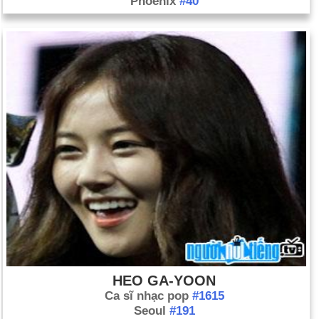
Phoenix
#40
HEO GA-YOON
Ca sĩ nhạc pop
#1615
Seoul
#191