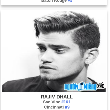
Baton Rouge
#5
RAJIV DHALL
Sao Vine
#161
Cincinnati
#9