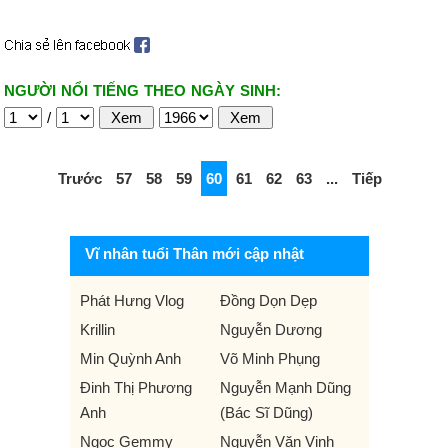
NGƯỜI NỔI TIẾNG THEO NGÀY SINH:
/
Trước
57
58
59
60
61
62
63
...
Tiếp
Vĩ nhân tuổi Thân mới cập nhật
Phát Hưng Vlog
Đồng Dọn Dẹp
Krillin
Nguyễn Dương
Min Quỳnh Anh
Võ Minh Phụng
Đinh Thị Phương
Nguyễn Mạnh Dũng
Anh
(Bác Sĩ Dũng)
Ngọc Gemmy
Nguyễn Văn Vinh