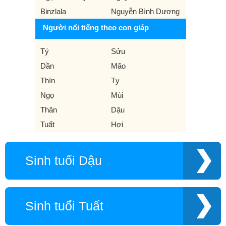
Binzlala
Nguyễn Bình Dương
Người nổi tiếng theo con giáp
Tý
Sửu
Dần
Mão
Thìn
Tỵ
Ngọ
Mùi
Thân
Dậu
Tuất
Hợi
Sinh tuổi Dậu
Sinh tuổi Tuất