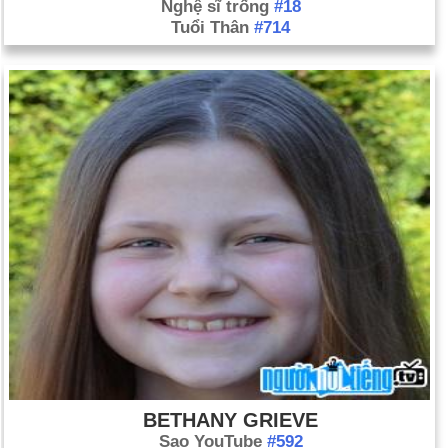
Nghệ sĩ trống
#18
Tuổi Thân
#714
BETHANY GRIEVE
Sao YouTube
#592