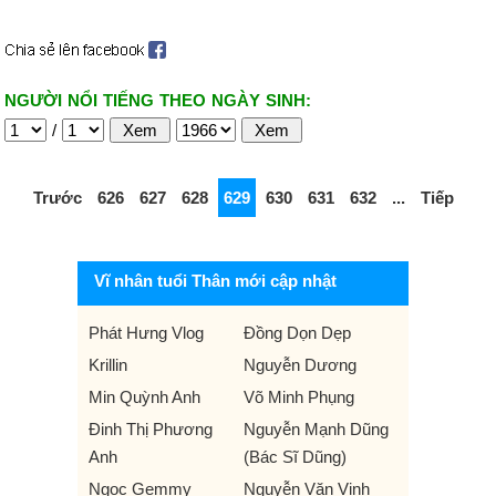
NGƯỜI NỔI TIẾNG THEO NGÀY SINH:
/
Trước
626
627
628
629
630
631
632
...
Tiếp
Vĩ nhân tuổi Thân mới cập nhật
Phát Hưng Vlog
Đồng Dọn Dẹp
Krillin
Nguyễn Dương
Min Quỳnh Anh
Võ Minh Phụng
Đinh Thị Phương
Nguyễn Mạnh Dũng
Anh
(Bác Sĩ Dũng)
Ngọc Gemmy
Nguyễn Văn Vinh