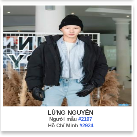
LỪNG NGUYỄN
Người mẫu
#2197
Hồ Chí Minh
#2924