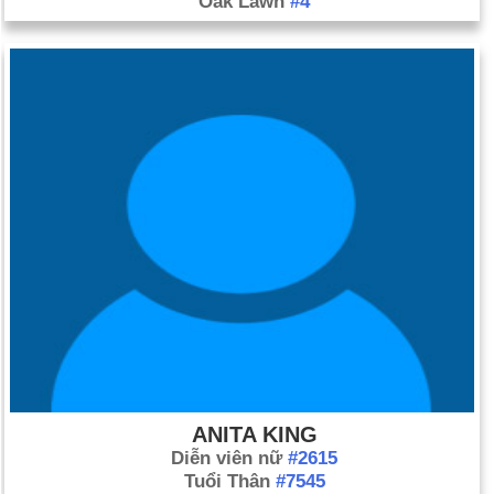
Oak Lawn
#4
ANITA KING
Diễn viên nữ
#2615
Tuổi Thân
#7545