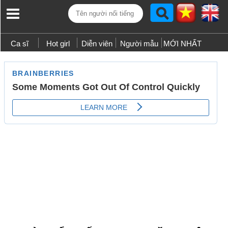
Ca sĩ
Hot girl
Diễn viên
Người mẫu
MỚI NHẤT