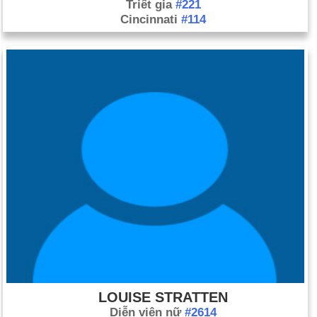
Triết gia
#221
Cincinnati
#114
LOUISE STRATTEN
Diễn viên nữ
#2614