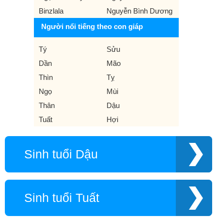
Binzlala
Nguyễn Bình Dương
Người nổi tiếng theo con giáp
Tý
Sửu
Dần
Mão
Thìn
Tỵ
Ngọ
Mùi
Thân
Dậu
Tuất
Hợi
Sinh tuổi Dậu
Sinh tuổi Tuất