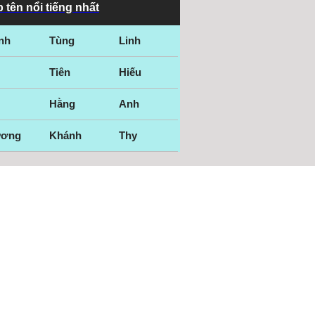
 tên nổi tiếng nhất
nh
Tùng
Linh
Tiên
Hiếu
Hằng
Anh
ương
Khánh
Thy