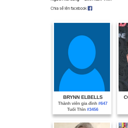
BRYNN ELBELLS
C
Thành viên gia đình
#647
Tuổi Thìn
#3456