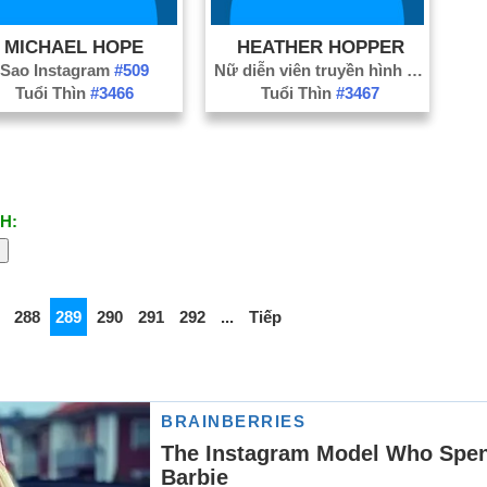
MICHAEL HOPE
HEATHER HOPPER
Sao Instagram
#509
Nữ diễn viên truyền hình
#2407
Tuổi Thìn
#3466
Tuổi Thìn
#3467
H:
288
289
290
291
292
...
Tiếp