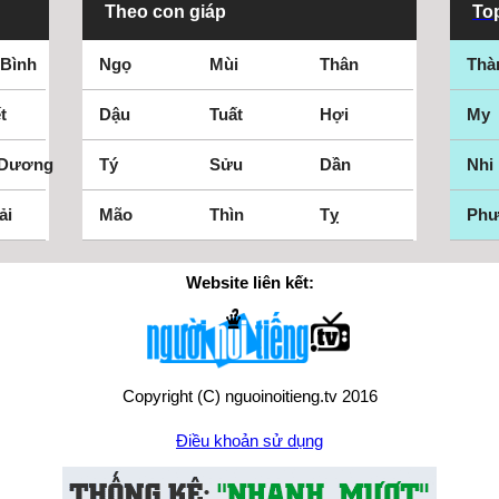
Theo con giáp
Top
 Bình
Ngọ
Mùi
Thân
Thà
t
Dậu
Tuất
Hợi
My
 Dương
Tý
Sửu
Dần
Nhi
ải
Mão
Thìn
Tỵ
Ph
Website liên kết:
Copyright (C) nguoinoitieng.tv 2016
Điều khoản sử dụng