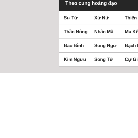
Theo cung hoàng đạo
Sư Tử
Xử Nữ
Thiên
Thần Nông
Nhân Mã
Ma Kế
Bảo Bình
Song Ngư
Bạch
Kim Ngưu
Song Tử
Cự Gi