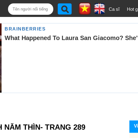
Ca sĩ
Hot gi
H NĂM THÌN- TRANG 289
V