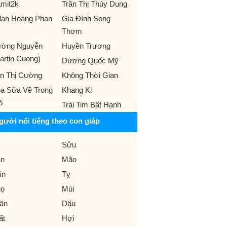
mit2k
Trần Thị Thùy Dung
llan Hoàng Phan
Gia Đình Song
Thơm
ờng Nguyễn
Huyền Trương
artin Cuong)
Dương Quốc Mỹ
̀n Thị Cường
Không Thời Gian
a Sữa Về Trong
Khang Ki
ó
Trái Tim Bất Hạnh
gười nổi tiếng theo con giáp
Sửu
n
Mão
ìn
Tỵ
ọ
Mùi
ân
Dậu
ất
Hợi