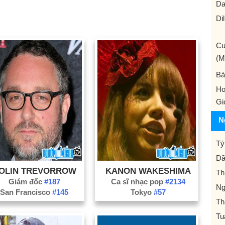
Da
Di
Cư
(M
Ba
Ho
Gi
N
Tý
Dầ
OLIN TREVORROW
KANON WAKESHIMA
Th
Giám đốc
#187
Ca sĩ nhạc pop
#2134
Ng
San Francisco
#145
Tokyo
#57
Th
Tu