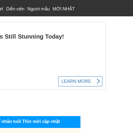
rl
Diễn viên
Người mẫu
MỚI NHẤT
ĩ nhân tuổi Thìn mới cập nhật