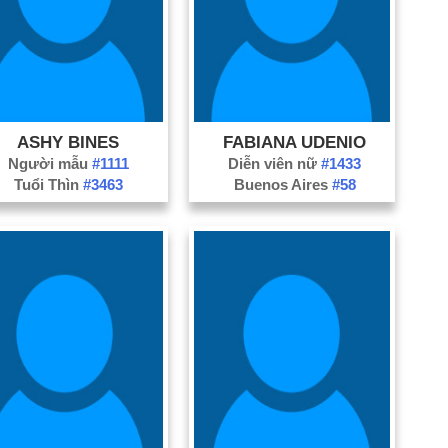
ASHY BINES
FABIANA UDENIO
Người mẫu
#1111
Diễn viên nữ
#1433
Tuổi Thìn
#3463
Buenos Aires
#58