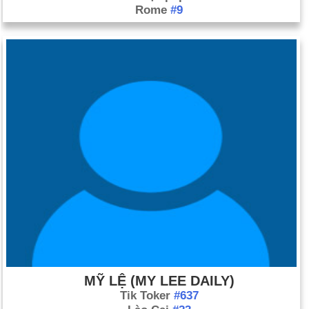
Rome
#9
MỸ LỆ (MY LEE DAILY)
Tik Toker
#637