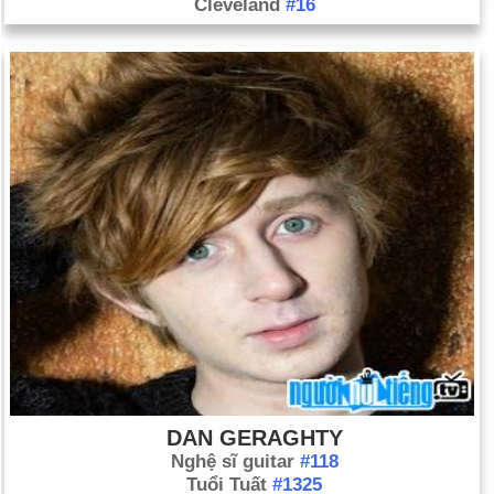
Cleveland
#16
DAN GERAGHTY
Nghệ sĩ guitar
#118
Tuổi Tuất
#1325