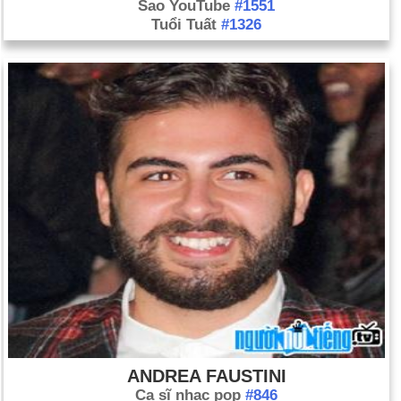
Sao YouTube
#1551
Tuổi Tuất
#1326
ANDREA FAUSTINI
Ca sĩ nhạc pop
#846