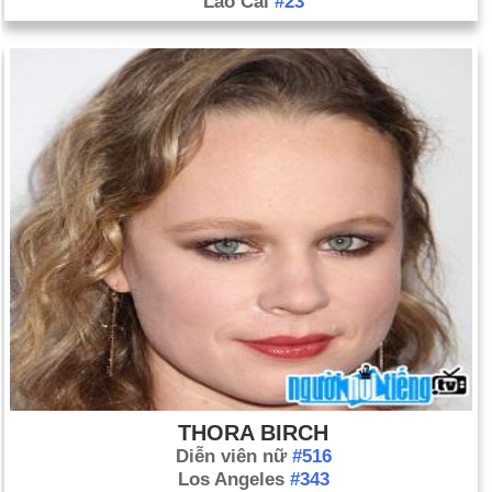
Lào Cai
#23
THORA BIRCH
Diễn viên nữ
#516
Los Angeles
#343