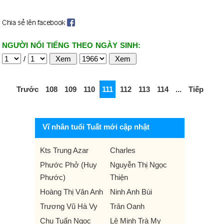
NGƯỜI NỔI TIẾNG THEO NGÀY SINH:
/
Trước
108
109
110
111
112
113
114
...
Tiếp
Vĩ nhân tuổi Tuất mới cập nhật
Kts Trung Azar
Charles
Phước Phở (Huy
Nguyễn Thị Ngọc
Phước)
Thiện
Hoàng Thị Vân Anh
Ninh Anh Bùi
Trương Vũ Hà Vy
Trân Oanh
Chu Tuấn Ngọc
Lê Minh Trà My