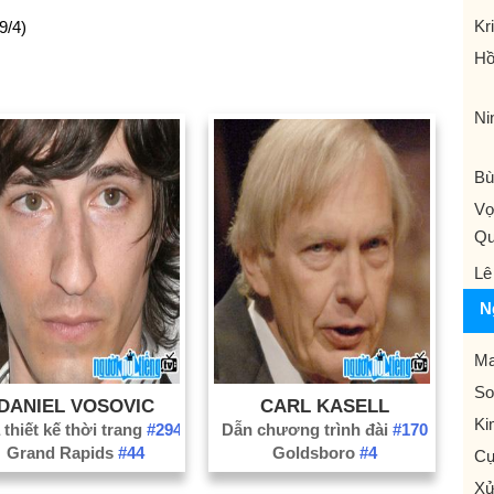
Kri
9/4)
Hồ
Ni
Bu
Vơ
Q
Lê
N
Ma
So
DANIEL VOSOVIC
CARL KASELL
Ki
thiết kế thời trang
#294
Dẫn chương trình đài
#170
Grand Rapids
#44
Goldsboro
#4
Cự
Xử