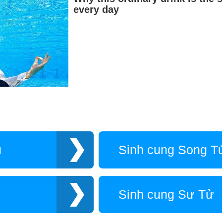
u
Sinh cung Song T
Sinh cung Sư Tử