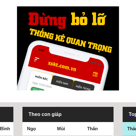
Theo con giáp
Top
 Bình
Ngọ
Mùi
Thân
Thà