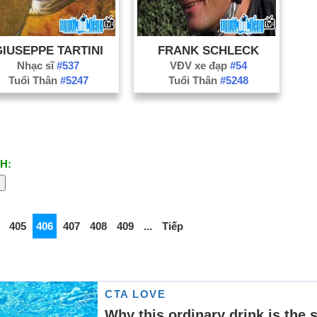
GIUSEPPE TARTINI
FRANK SCHLECK
Nhạc sĩ
#537
VĐV xe đạp
#54
Tuổi Thân
#5247
Tuổi Thân
#5248
H:
405
406
407
408
409
...
Tiếp