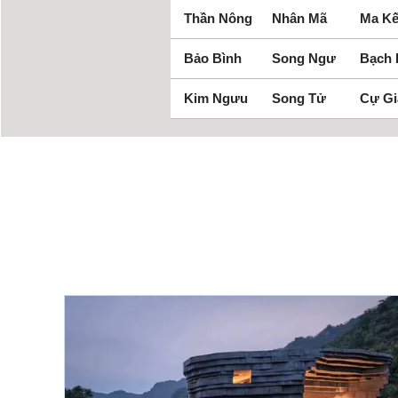
Thần Nông
Nhân Mã
Ma Kế
Bảo Bình
Song Ngư
Bạch
Kim Ngưu
Song Tử
Cự Gi