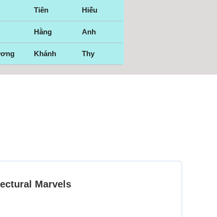
Tiên
Hiếu
Hằng
Anh
ương
Khánh
Thy