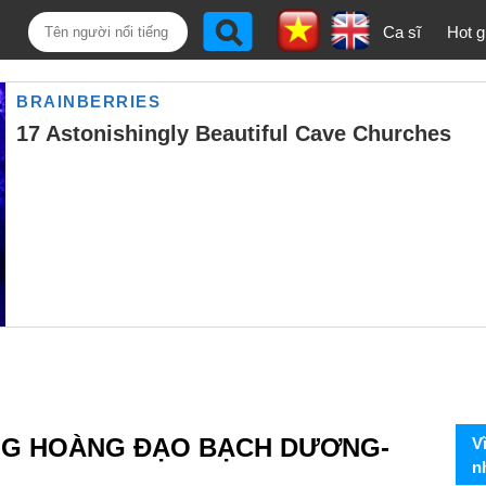
Ca sĩ
Hot gi
NG HOÀNG ĐẠO BẠCH DƯƠNG-
V
n