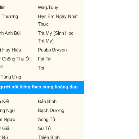
llin
Wag.Tquy
 Thương
Hẹn Em Ngày Nhật
Thực
nh Anh Bùi
Trà My (Sinh Học
Trà My)
̀i Huy Hiếu
Peabo Bryson
̣ Chồng Thu Ở
Fat Tai
uê
Tọi
 Tùng Ưng
gười nổi tiếng theo cung hoàng đạo
 Kết
Bảo Bình
ng Ngư
Bạch Dương
m Ngưu
Song Tử
 Giải
Sư Tử
 Nữ
Thiên Bình