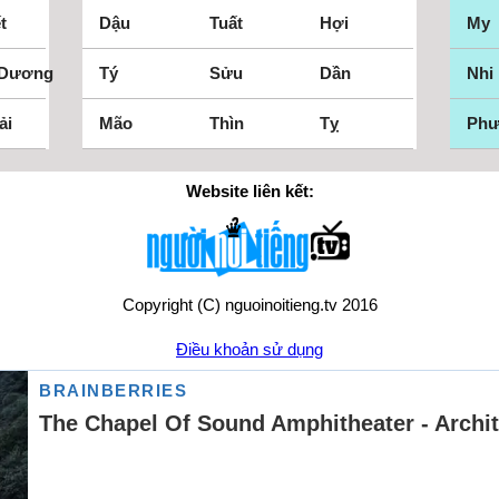
t
Dậu
Tuất
Hợi
My
 Dương
Tý
Sửu
Dần
Nhi
ải
Mão
Thìn
Tỵ
Ph
Website liên kết:
Copyright (C) nguoinoitieng.tv 2016
Điều khoản sử dụng
Chính sách quyền riêng tư