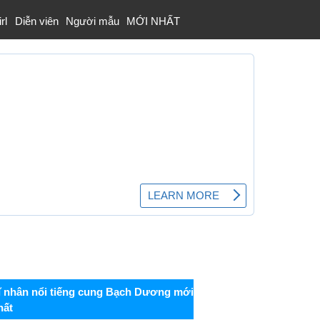
rl
Diễn viên
Người mẫu
MỚI NHẤT
ĩ nhân nổi tiếng cung Bạch Dương mới
hất