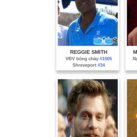
REGGIE SMITH
M
VĐV bóng chày
#1005
N
Shreveport
#34