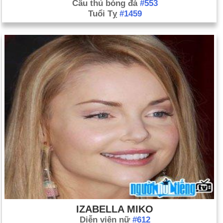
Cầu thủ bóng đá
#553
Tuổi Tỵ
#1459
IZABELLA MIKO
Diễn viên nữ
#612