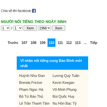
NGƯỜI NỔI TIẾNG THEO NGÀY SINH:
/
Trước
107
108
109
110
111
112
113
...
Tiếp
Vĩ nhân nổi tiếng cung Bảo Bình mới
nhất
Huỳnh Như Đan
Lương Quý Tuấn
Brenda Fricker
Kevin Keegan
Phạm Ngọc Hà
Võ Minh Phụng
Bộ Tứ Báo Thủ
Bùi Quốc Huy
Lê Trần Thanh Tâm
Nụ Hôn Bạc Tỷ