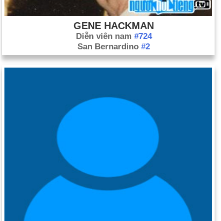
GENE HACKMAN
Diễn viên nam
#724
San Bernardino
#2