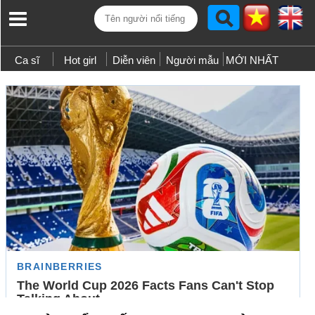
Ca sĩ
Hot girl
Diễn viên
Người mẫu
MỚI NHẤT