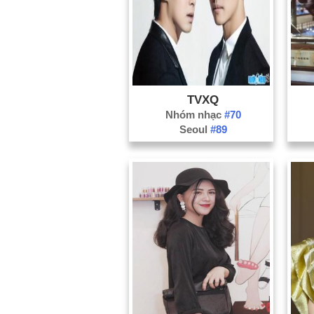
TVXQ
Nhóm nhạc
#70
Seoul
#89