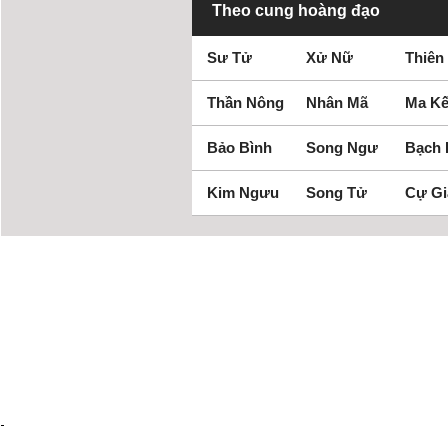
Theo cung hoàng đạo
Sư Tử
Xử Nữ
Thiên
Thần Nông
Nhân Mã
Ma Kế
Bảo Bình
Song Ngư
Bạch
Kim Ngưu
Song Tử
Cự Gi