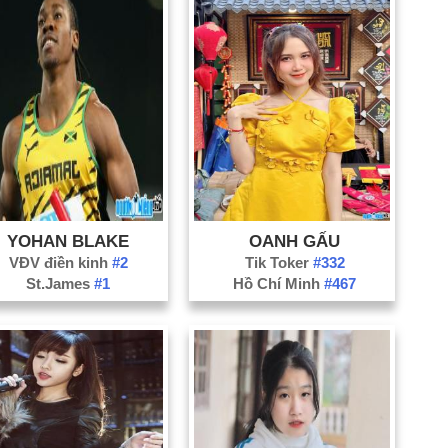
YOHAN BLAKE
OANH GẤU
VĐV điền kinh
#2
Tik Toker
#332
St.James
#1
Hồ Chí Minh
#467