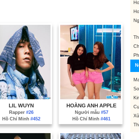
Ho
Ho
Ng
Th
Ch
Ph
N
Ma
So
Ki
LIL WUYN
HOÀNG ANH APPLE
Cự
Rapper
#26
Người mẫu
#57
Xử
Hồ Chí Minh
#452
Hồ Chí Minh
#461
Th