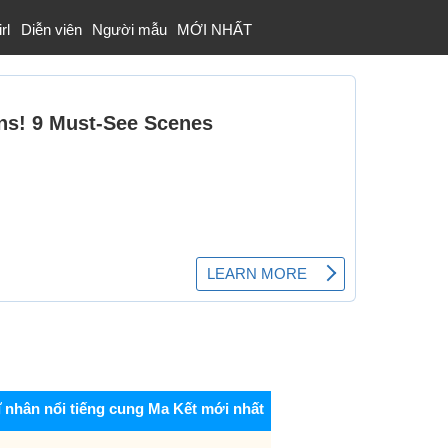
rl
Diễn viên
Người mẫu
MỚI NHẤT
ĩ nhân nổi tiếng cung Ma Kết mới nhất