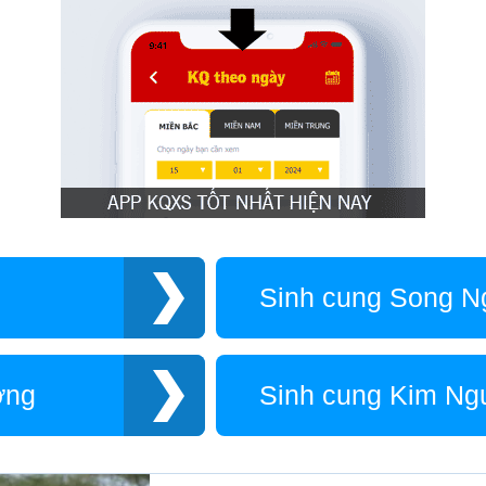
Sinh cung Song N
ơng
Sinh cung Kim Ng