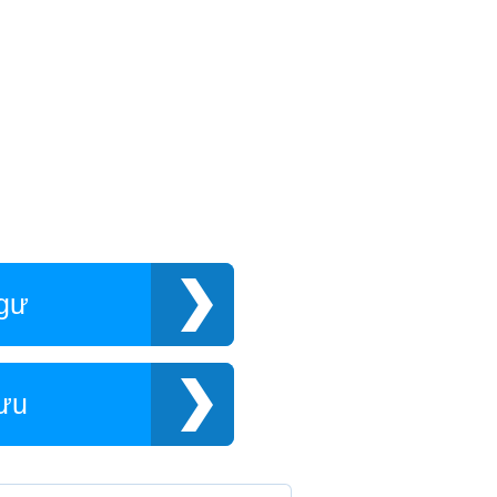
gư
ưu