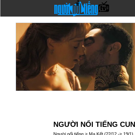
NGƯỜI NỔI TIẾNG CU
Người nổi tiếng
>
Ma Kết (22/12 -> 19/1)