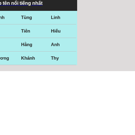
 tên nổi tiếng nhất
nh
Tùng
Linh
Tiên
Hiếu
Hằng
Anh
ương
Khánh
Thy