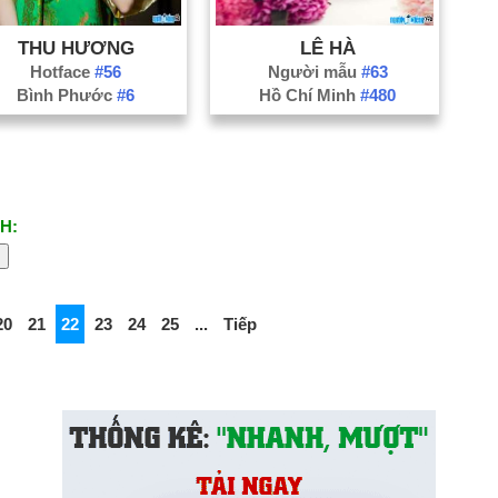
THU HƯƠNG
LÊ HÀ
Hotface
#56
Người mẫu
#63
Bình Phước
#6
Hồ Chí Minh
#480
H:
20
21
22
23
24
25
...
Tiếp