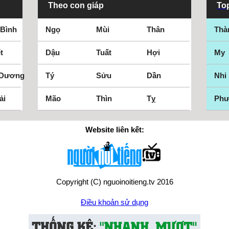
Theo con giáp
Top
 Bình
Ngọ
Mùi
Thân
Thà
t
Dậu
Tuất
Hợi
My
 Dương
Tý
Sửu
Dần
Nhi
ải
Mão
Thìn
Tỵ
Ph
Website liên kết:
Copyright (C) nguoinoitieng.tv 2016
Điều khoản sử dụng