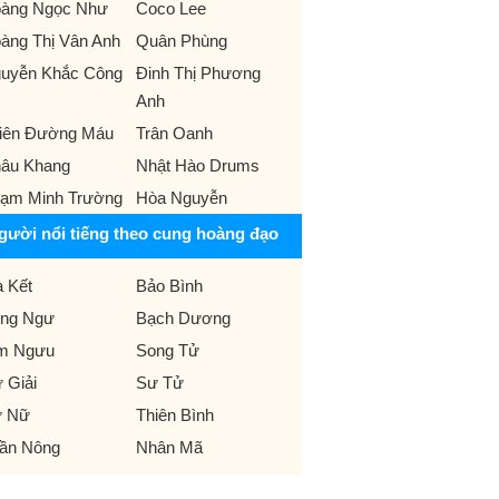
àng Ngọc Như
Coco Lee
àng Thị Vân Anh
Quân Phùng
uyễn Khắc Công
Đinh Thị Phương
Anh
iên Đường Máu
Trân Oanh
âu Khang
Nhật Hào Drums
ạm Minh Trường
Hòa Nguyễn
gười nổi tiếng theo cung hoàng đạo
 Kết
Bảo Bình
ng Ngư
Bạch Dương
m Ngưu
Song Tử
 Giải
Sư Tử
 Nữ
Thiên Bình
ần Nông
Nhân Mã