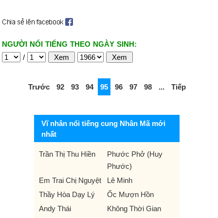
NGƯỜI NỔI TIẾNG THEO NGÀY SINH:
/
Trước
92
93
94
95
96
97
98
...
Tiếp
Vĩ nhân nổi tiếng cung Nhân Mã mới
nhất
Trần Thị Thu Hiền
Phước Phở (Huy
Phước)
Em Trai Chị Nguyệt
Lê Minh
Thầy Hòa Dạy Lý
Ốc Mượn Hồn
Andy Thái
Không Thời Gian