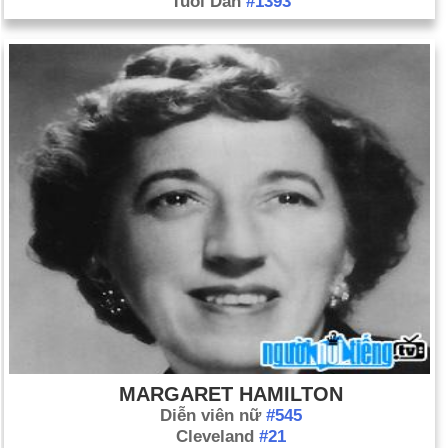
Tuổi Dần
#1393
MARGARET HAMILTON
Diễn viên nữ
#545
Cleveland
#21