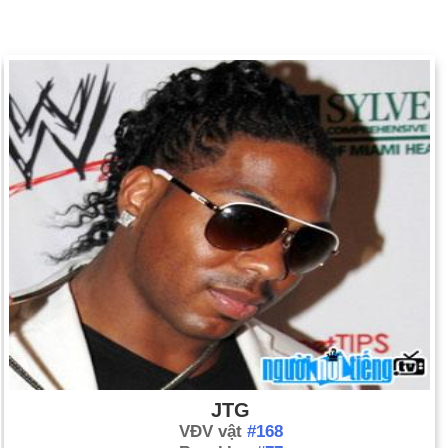
JTG
VĐV vật
#168