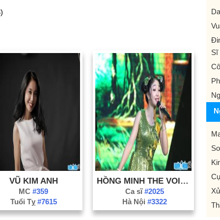
Da
)
Vu
Đi
Sĩ 
Cô
Ph
Ng
N
Ma
So
Ki
Cự
VŨ KIM ANH
HỒNG MINH THE VOICE KIDS
Xử
MC
#359
Ca sĩ
#2025
Tuổi Tỵ
#7615
Hà Nội
#3322
Th