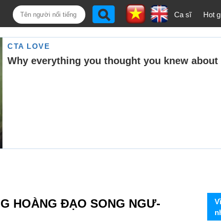
Ca sĩ
Hot gi
NG HOÀNG ĐẠO SONG NGƯ-
V
n