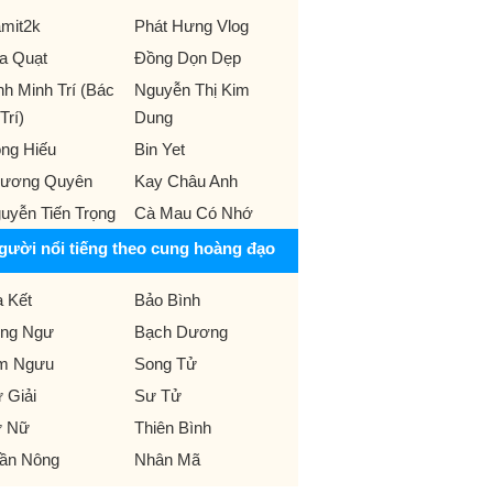
mit2k
Phát Hưng Vlog
a Quạt
Đồng Dọn Dẹp
nh Minh Trí (Bác
Nguyễn Thị Kim
Trí)
Dung
ng Hiếu
Bin Yet
ương Quyên
Kay Châu Anh
uyễn Tiến Trọng
Cà Mau Có Nhớ
gười nổi tiếng theo cung hoàng đạo
 Kết
Bảo Bình
ng Ngư
Bạch Dương
m Ngưu
Song Tử
 Giải
Sư Tử
 Nữ
Thiên Bình
ần Nông
Nhân Mã