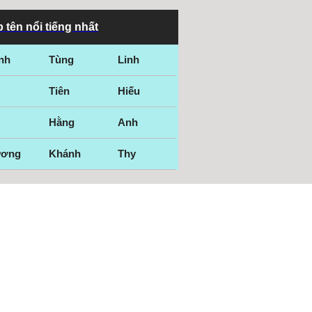
 tên nổi tiếng nhất
nh
Tùng
Linh
Tiên
Hiếu
Hằng
Anh
ương
Khánh
Thy