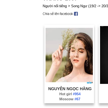
Người nổi tiếng
>
Song Ngư (19/2 -> 20/3
NGUYỄN NGỌC HẰNG
Hot girl
#954
Moscow
#67