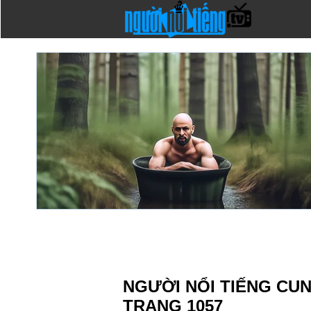
NGƯỜI NỔI TIẾNG CU
TRANG 1057