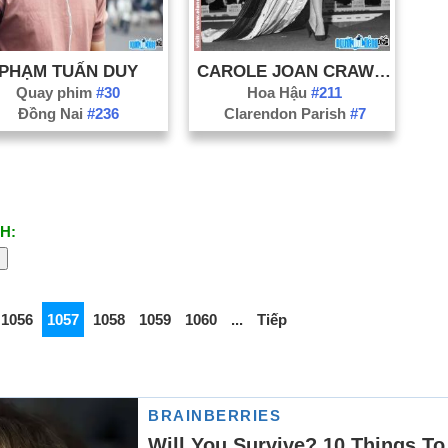
PHẠM TUẤN DUY
CAROLE JOAN CRAWFORD
Quay phim
#30
Hoa Hậu
#211
Đồng Nai
#236
Clarendon Parish
#7
H:
1056
1057
1058
1059
1060
...
Tiếp