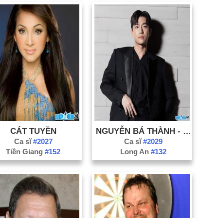
CÁT TUYỀN
NGUYỄN BÁ THÀNH - MR. THANKS
Ca sĩ
#2027
Ca sĩ
#2029
Tiền Giang
#152
Long An
#132