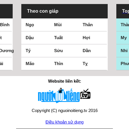
Theo con giáp
Top
 Bình
Ngọ
Mùi
Thân
Thà
t
Dậu
Tuất
Hợi
My
 Dương
Tý
Sửu
Dần
Nhi
ải
Mão
Thìn
Tỵ
Ph
Website liên kết:
Copyright (C) nguoinoitieng.tv 2016
Điều khoản sử dụng