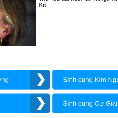
ơng
Sinh cung Kim Ng
Sinh cung Cự Giải