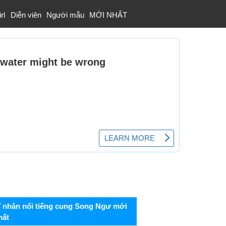
rl
Diễn viên
Người mẫu
MỚI NHẤT
ĩ nhân nổi tiếng cung Song Ngư mới
hất