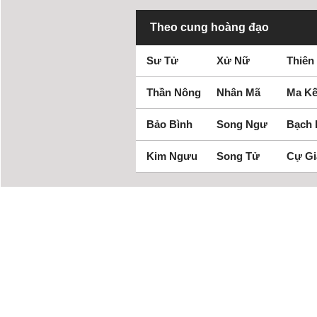
Theo cung hoàng đạo
Sư Tử
Xử Nữ
Thiên
Thần Nông
Nhân Mã
Ma Kế
Bảo Bình
Song Ngư
Bạch
Kim Ngưu
Song Tử
Cự Gi