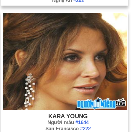
Nghệ An
#202
KARA YOUNG
Người mẫu
#1644
San Francisco
#222