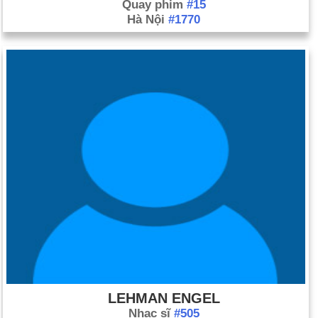
Quay phim
#15
Hà Nội
#1770
LEHMAN ENGEL
Nhạc sĩ
#505