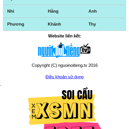
Nhi
Hằng
Anh
Phương
Khánh
Thy
Website liên kết:
Copyright (C) nguoinoitieng.tv 2016
Điều khoản sử dụng
Chính sách quyền riêng tư
Liên hệ:
mail.nguoinoitieng.tv@gmail.com