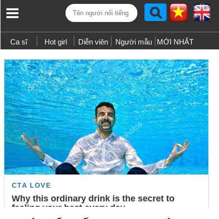
Ca sĩ
Hot girl
Diễn viên
Người mẫu
MỚI NHẤT