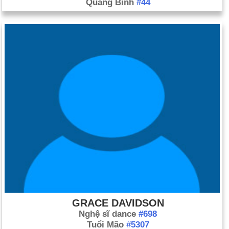
Quảng Bình
#44
GRACE DAVIDSON
Nghệ sĩ dance
#698
Tuổi Mão
#5307