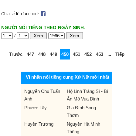
NGƯỜI NỔI TIẾNG THEO NGÀY SINH:
/
Trước
447
448
449
450
451
452
453
...
Tiếp
Vĩ nhân nổi tiếng cung Xử Nữ mới nhất
Nguyễn Chu Tuấn
Hộ Linh Tráng Sĩ - Bí
Anh
Ẩn Mộ Vua Đinh
Phước Lầy
Gia Đình Song
Thơm
Huyền Trương
Nguyễn Hà Minh
Thông