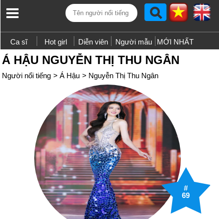
Ca sĩ
Hot girl
Diễn viên
Người mẫu
MỚI NHẤT
Á HẬU NGUYỄN THỊ THU NGÂN
Người nổi tiếng
>
Á Hậu
>
Nguyễn Thị Thu Ngân
#
69