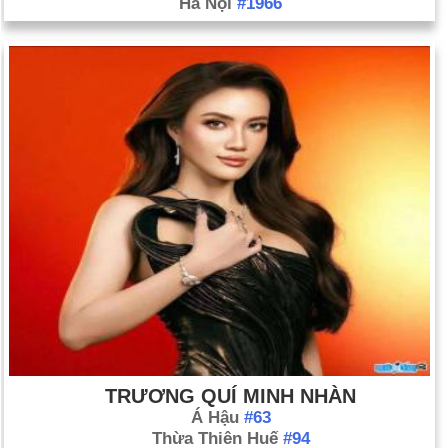
Hà Nội
#1966
lịch sử
Ngày 31-3 năm 1492:
Nữ hoàng Isabella và Vua Ferdinand
của Tây Ban Nha ra sắc lệnh trục xuất những người Do Thái
không theo đạo Cơ đốc giáo.
Ngày 31-3 năm 1889:
Tháp Eiffel ở Paris chính thức khai
trương.
Ngày 31-3 năm 1917:
Hoa Kỳ đã chiếm hữu quần đảo Virgin.
Ngày 31-3 năm 1918:
Giờ tiết kiệm ánh sáng ban ngày đã có
hiệu lực ở Hoa Kỳ.
Ngày 31-3 năm 1949:
Newfoundland trở thành tỉnh thứ mười
của Canada.
Ngày 31-3 năm 1959:
Đạt Lai Lạt Ma, chạy trốn khỏi sự đàn
áp của Trung Quốc trong cuộc nổi dậy ở Tây Tạng, đã đến
biên giới Ấn Độ và được phép tị nạn chính trị.
TRƯƠNG QUÍ MINH NHÀN
Ngày 31-3 năm 1968:
Tổng thống Lyndon Johnson tuyên bố
Á Hậu
#63
sẽ không tái tranh cử.
Thừa Thiên Huế
#94