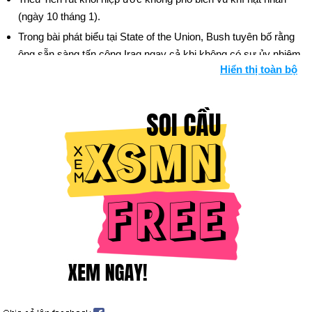
(ngày 10 tháng 1).
Trong bài phát biểu tại State of the Union, Bush tuyên bố rằng
ông sẵn sàng tấn công Iraq ngay cả khi không có sự ủy nhiệm
Hiển thị toàn bộ
của Liên hợp quốc (ngày 28 tháng 1). (Để biết tường thuật về
sự tích lũy của Hoa Kỳ trong cuộc chiến ở Iraq, hãy xem Tin
tức của Tổ quốc, 2003.)
Ariel Sharon được bầu làm thủ tướng Israel (ngày 29 tháng 1).
Cuộc tổng đình công kéo dài 9 tuần ở Venezuela kêu gọi Tổng
thống Chavez từ chức đã kết thúc trong thất bại (ngày 2 tháng
2).
Hoa Kỳ Ngoại trưởng Powell trình bày lý do chiến tranh của
Iraq với LHQ, viện dẫn rằng WMD của họ là mối đe dọa sắp
xảy ra đối với an ninh thế giới (ngày 5 tháng 2).
Hoa Kỳ và Anh phát động chiến tranh chống lại Iraq (ngày 19
tháng 3). Xem thêm dòng thời gian chiến tranh Iraq.
Baghdad rơi vào tay quân đội Hoa Kỳ (ngày 9 tháng 4).