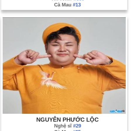
Cà Mau
#13
NGUYỄN PHƯỚC LỘC
Nghệ sĩ
#29