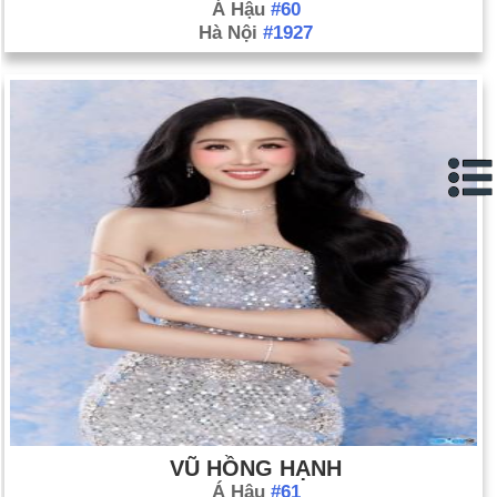
Á Hậu
#60
Bối cảnh
Hà Nội
#1927
NATO đảm nhận quyền kiểm soát lực lượng gìn giữ hòa bình
ở Afghanistan (ngày 11 tháng 8). Bối cảnh
Libya nhận lỗi về vụ đánh bom năm 1988 trên chuyến bay qua
Lockerbie, Scotland; đồng ý trả 2,7 tỷ đô la cho gia đình của
270 nạn nhân (ngày 15 tháng 8).
Đánh bom liều chết phá hủy trụ sở Liên Hợp Quốc ở Baghdad,
giết chết 24 người, trong đó có đặc phái viên hàng đầu Sergio
Vieira de Mello (ngày 19 tháng 8).
Vụ đánh bom liều chết của người Palestine ở Jerusalem giết
chết 20 người Israel, trong đó có 6 trẻ em (ngày 19 tháng 8).
Sau khi Israel trả đũa vụ đánh bom liều chết bằng cách giết
chết thành viên hàng đầu của Hamas, các nhóm chiến binh
Palestine chính thức rút khỏi lệnh ngừng bắn có hiệu lực kể từ
ngày 29 tháng 6 (24 tháng 8).
Thủ tướng Palestine Mahmoud Abbas từ chức; "bản đồ" dẫn
VŨ HỒNG HẠNH
đến hòa bình sụp đổ một cách hiệu quả (ngày 6 tháng 9). Bối
Á Hậu
#61