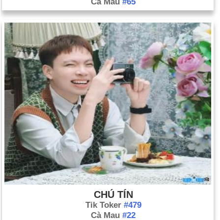
Cà Mau
#65
CHÚ TÍN
Tik Toker
#479
Cà Mau
#22