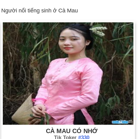
Người nổi tiếng sinh ở Cà Mau
CÀ MAU CÓ NHỚ
Tik Toker
#330