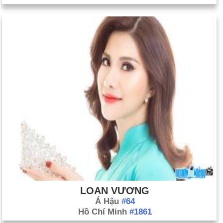
Ngày 31-3 năm 1995:
Các cầu thủ Major League Baseball đã
đồng ý chấm dứt cuộc đình công dài nhất trong lịch sử của
môn thể thao này sau khi một thẩm phán ra lệnh sơ bộ chống
lại chủ sở hữu đội.
Ngày 31-3 năm 2005:
Terry Schiavo đã qua đời 13 ngày sau
khi ống dẫn thức ăn của cô bị rút ra.
LOAN VƯƠNG
Á Hậu
#64
Hồ Chí Minh
#1861