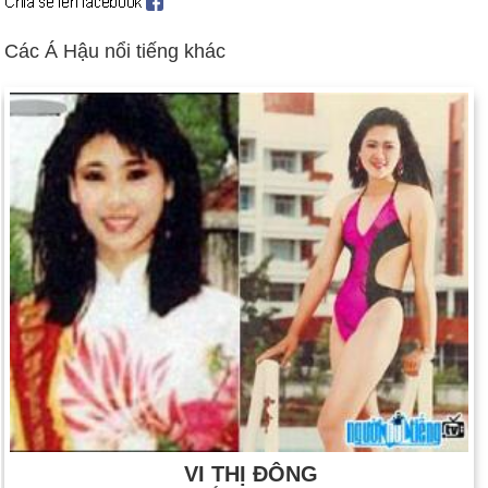
Thủ tướng đầu tiên của Palestine, Mahmoud Abbas, tuyên thệ
nhậm chức (ngày 29 tháng 4).
Các Á Hậu nổi tiếng khác
"Bản đồ chỉ đường" do Hoa Kỳ hậu thuẫn được đề xuất cho
Trung Đông (ngày 30 tháng 4). Bối cảnh
Hoa Kỳ tuyên bố chính thức chấm dứt các hoạt động chiến
đấu ở Iraq (ngày 1 tháng 5).
Những kẻ khủng bố tấn công ở Ả-rập Xê-út, giết chết 34 người
tại khu Western; Al-Qaeda bị tình nghi (ngày 12 tháng 5).
Lãnh đạo phe đối lập Miến Điện Aung San Suu Kyi một lần nữa
bị chế độ quân sự quản thúc tại gia (ngày 30 tháng 5).
Cơ quan Năng lượng Nguyên tử Quốc tế (IAEA) phát hiện ra
các hoạt động hạt nhân được che giấu của Iran và kêu gọi
tăng cường thanh tra (ngày 18 tháng 6).
Các nhóm chiến binh Palestine tuyên bố ngừng bắn đối với
Israel (ngày 29 tháng 6).
Tổng thống chuyên quyền của Liberia Charles Taylor buộc phải
rời khỏi đất nước bị tàn phá bởi nội chiến (ngày 11 tháng 8).
VI THỊ ĐÔNG