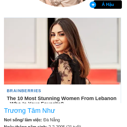
Á Hậu
Trương Tâm Như
Nơi sống/ làm việc:
Đà Nẵng
Ngày tháng năm sinh:
?-?-2005 (21 tuổi)