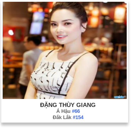
ĐẶNG THÙY GIANG
Á Hậu
#66
Đắk Lắk
#154