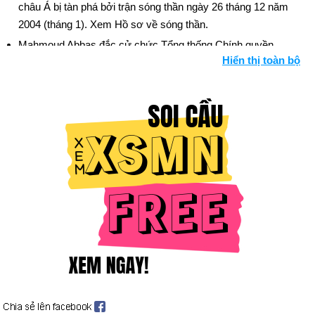
châu Á bị tàn phá bởi trận sóng thần ngày 26 tháng 12 năm
2004 (tháng 1). Xem Hồ sơ về sóng thần.
Mahmoud Abbas đắc cử chức Tổng thống Chính quyền
Hiển thị toàn bộ
Palestine trong một vụ nổ vang trời. Đây là cuộc bầu cử tổng
thống đầu tiên cho người Palestine kể từ năm 1996 (ngày 9
tháng 1).
Chính phủ Sudan và quân nổi dậy miền Nam ký một thỏa
thuận hòa bình nhằm chấm dứt cuộc nội chiến kéo dài 20 năm
đã cướp đi sinh mạng của hai triệu người (ngày 9 tháng 1).
Cuộc bầu cử ở Iraq để chọn Quốc hội gồm 275 ghế diễn ra bất
chấp các mối đe dọa bạo lực (ngày 30 tháng 1). Xem thêm
Iraq; Dòng thời gian Iraq.
Cựu thủ tướng Lebanon Rafik Hariri — một người theo chủ
nghĩa dân tộc, người đã kêu gọi Syria rút khỏi Lebanon — bị
ám sát (ngày 14 tháng 2). Nhiều tuần biểu tình diễn ra sau đó.
Các cuộc biểu tình bạo lực diễn ra sau cuộc bầu cử ở
Kygyzstan (ngày 13 tháng 3), điều mà các nhà giám sát quốc