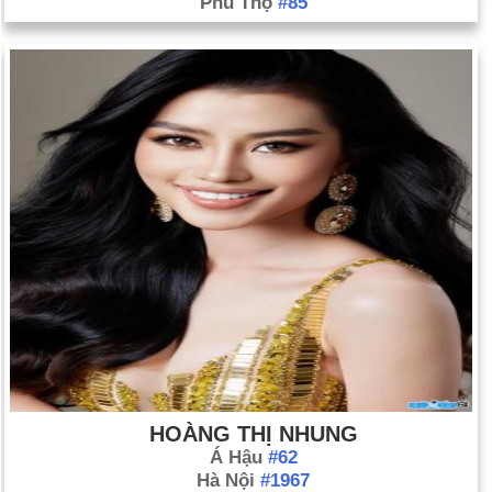
Phú Thọ
#85
27 tháng 7). Xem thêm Tiến trình Hòa bình Bắc Ireland.
Chính phủ Indonesia và Phong trào Aceh Tự do (GAM) ký một
hiệp định hòa bình để chấm dứt cuộc nội chiến kéo dài gần 30
năm của họ (ngày 15 tháng 8).
Israel bắt đầu sơ tán khoảng 8.000 người Israel định cư khỏi
Dải Gaza, nơi đã bị Israel chiếm đóng trong 38 năm qua (ngày
15 tháng 8).
Một trận động đất 7,6 với tâm điểm là vùng Kashmir do
Pakistan kiểm soát, giết chết hơn 80.000 người và ước tính
khoảng 4 triệu người mất nhà cửa (ngày 2 tháng 10).
Angela Merkel, lãnh đạo của Liên minh Dân chủ Cơ đốc giáo,
vốn đã thắng thế trong gang tấc trước Đảng Dân chủ Xã hội
của Thủ tướng Gerhard Schröder trong cuộc bầu cử vào
tháng 9 trở thành nữ thủ tướng đầu tiên của đất nước (ngày 10
tháng 10).
HOÀNG THỊ NHUNG
Á Hậu
#62
Hàng triệu cử tri Iraq phê chuẩn hiến pháp mới (ngày 15 tháng
Hà Nội
#1967
10).