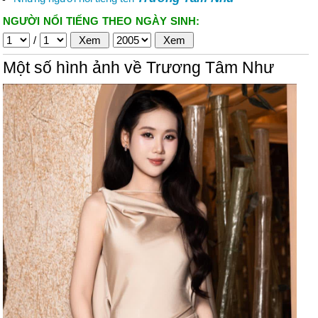
NGƯỜI NỔI TIẾNG THEO NGÀY SINH:
/
Một số hình ảnh về Trương Tâm Như