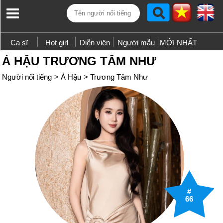
Ca sĩ
Hot girl
Diễn viên
Người mẫu
MỚI NHẤT
Á HẬU TRƯƠNG TÂM NHƯ
Người nổi tiếng
>
Á Hậu
>
Trương Tâm Như
#
66