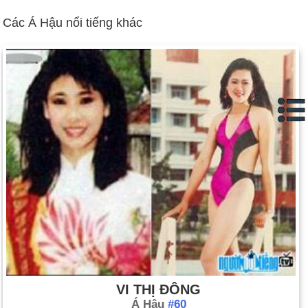
tế cho là có sai sót nghiêm trọng. Tổng thống Askar Akayev bỏ
Các Á Hậu nổi tiếng khác
trốn khỏi đất nước và sau đó từ chức (ngày 4 tháng 4).
Giáo hoàng John Paul II qua đời (ngày 2 tháng 4). Benedict
XVI trở thành giáo hoàng tiếp theo (ngày 24 tháng 4).
Quân đội Syria, đóng quân ở Lebanon trong 29 năm, rút ​​lui
(ngày 26 tháng 4).
Tony Blair trở thành thủ tướng Đảng Lao động đầu tiên giành
chiến thắng ba nhiệm kỳ liên tiếp, nhưng đảng của ông mất
một số lượng lớn ghế trong cuộc bầu cử (ngày 5 tháng 5).
Liên minh châu Âu từ bỏ kế hoạch phê chuẩn hiến pháp châu
Âu được đề xuất vào năm 2006 sau khi cả Pháp và Hà Lan bỏ
phiếu phản đối (ngày 16 tháng 6).
Cựu thị trưởng Teheran, Mahmoud Ahmadinejad, một người
theo đường lối bảo thủ cứng rắn, giành chiến thắng trong cuộc
bầu cử tổng thống Iran với 62% số phiếu bầu. Ông ấy kiên
quyết theo đuổi tham vọng hạt nhân của Iran trong năm đầu
VI THỊ ĐÔNG
tiên nắm quyền (ngày 24 tháng 6).
Á Hậu
#60