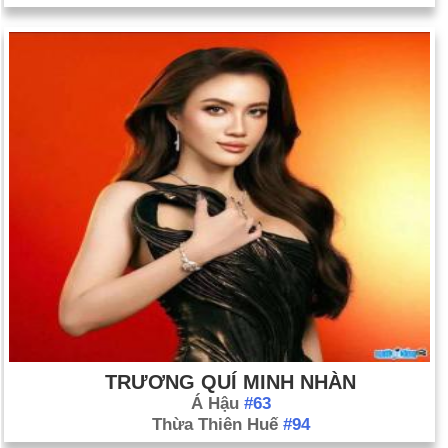
Cựu tổng thống Iraq Saddam Hussein ra tòa vì tội giết 143
người ở thị trấn Dujail, Iraq, vào năm 1982 (ngày 19 tháng 10).
Bạo loạn bạo lực kéo dài vài tuần bắt đầu ở các vùng ngoại ô
nghèo khó của Pháp-Ả Rập và Pháp-Phi của Paris sau khi hai
cậu bé vô tình bị giết khi trốn cảnh sát (ngày 27 tháng 10).
Ellen Johnson-Sirleaf trở thành người phụ nữ đầu tiên của
châu Phi được bầu làm nguyên thủ quốc gia (ngày 11 tháng
11).
Thủ tướng Israel Ariel Sharon từ chức lãnh đạo Đảng Likud do
ông thành lập để thành lập một tổ chức mới, trung tâm hơn, có
tên là Kadima (ngày 21 tháng 11).
Khoảng 11 triệu người Iraq (70% số cử tri đã đăng ký của đất
nước) lần lượt chọn Quốc hội thường trực đầu tiên của họ kể
từ khi Saddam Hussein bị lật đổ (ngày 15 tháng 12). Xem
TRƯƠNG QUÍ MINH NHÀN
thêm Iraq; Dòng thời gian Iraq.
Á Hậu
#63
Xem thêm Mọi người trong Tin tức, Câu đố về Tin tức năm
Thừa Thiên Huế
#94
2005 và 2005.