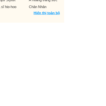
 sĩ hip-hop
Chân Nhân
Hiển thị toàn bộ
ủ nhà trọ
Chủ tịch nước
uẩn tướng Lục
Chuyên gia mạng xã
ân
hội
 thủ
Cơ trưởng
c trưởng
Đại Tướng
o sĩ
Dịch giả
ễn viên TVC
Doanh nhân xã hội
 án
Dũng sĩ đấu bò
npage
Food Stylist
m trưởng
Hãng thu âm
V Aerobic
HLV Thanh nhạc
V thể dục nghệ
Hoa hậu đại dương
uật
Hoa khôi chuyển giới
a sĩ minh họa thời
Họa sĩ thiết kế mỹ