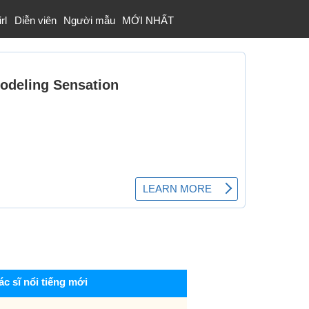
rl
Diễn viên
Người mẫu
MỚI NHẤT
ác sĩ nổi tiếng mới