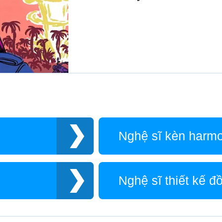
Nghệ sĩ kèn harm
Nghệ sĩ thiết kế đ