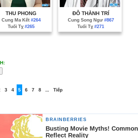
THU PHONG
ĐỖ THÀNH TRÍ
Cung Ma Kết
#264
Cung Song Ngư
#867
Tuổi Tỵ
#265
Tuổi Tỵ
#271
H:
2
3
4
5
6
7
8
...
Tiếp