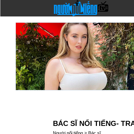
BÁC SĨ NỔI TIẾNG- TR
Người nổi tiếng
>
Bác sĩ