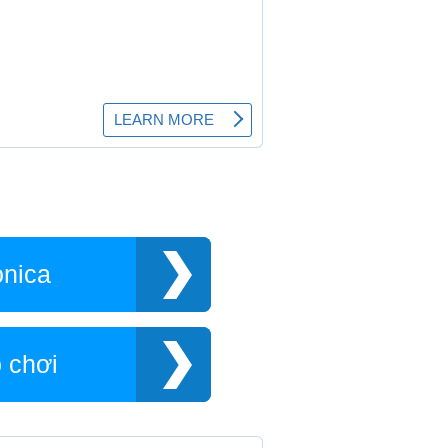
onica
ồ chơi