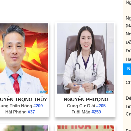
Ng
Ng
(B
Ng
Đỗ
Đứ
Hạ
N
Ch
Đệ
UYỄN TRỌNG THỦY
NGUYỄN PHƯỢNG
ung Thần Nông
#209
Cung Cự Giải
#205
Li
Hải Phòng
#37
Tuổi Mão
#259
Ca
Pr