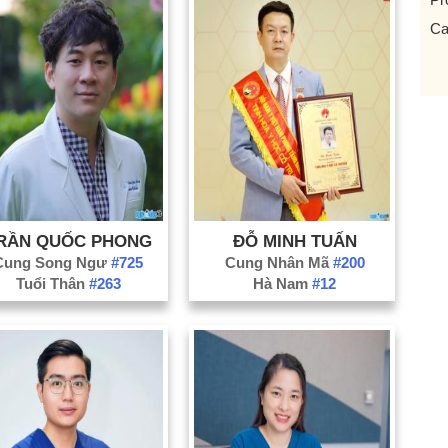
Ca
Ch
Ch
Qu
Cơ
Cụ
Đạ
Di
RẦN QUỐC PHONG
ĐỖ MINH TUẤN
Dự
Cung Song Ngư
#725
Cung Nhân Mã
#200
Tuổi Thân
#263
Hà Nam
#12
Fa
Hạ
HL
HL
th
Họ