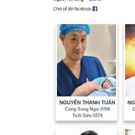
NGUYỄN THANH TUẤN
NG
Cung Song Ngư
#700
C
Tuổi Sửu
#274