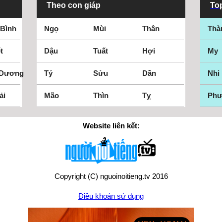
Theo con giáp
Top
 Bình
Ngọ
Mùi
Thân
Thà
t
Dậu
Tuất
Hợi
My
 Dương
Tý
Sửu
Dần
Nhi
ải
Mão
Thìn
Tỵ
Ph
Website liên kết:
Copyright (C) nguoinoitieng.tv 2016
Điều khoản sử dụng