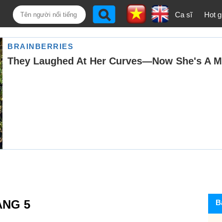
Ca sĩ
Hot gi
ANG 5
B