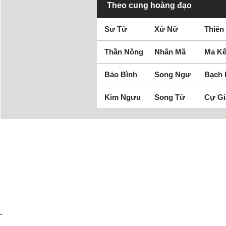
Theo cung hoàng đạo
Sư Tử
Xử Nữ
Thiên
Thần Nông
Nhân Mã
Ma Kế
Bảo Bình
Song Ngư
Bạch
Kim Ngưu
Song Tử
Cự Gi