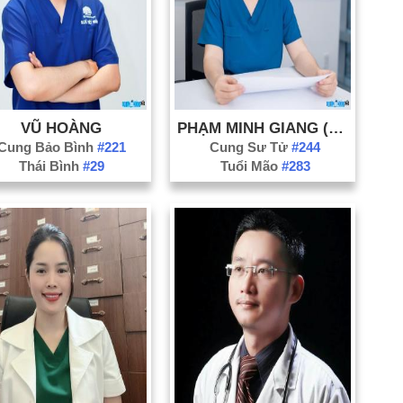
tr
Họ
Ký
Li
Mi
VŨ HOÀNG
PHẠM MINH GIANG (BÁC SĨ GIANG PHỤ SẢN TRUNG ƯƠNG)
Ng
Cung Bảo Bình
#221
Cung Sư Tử
#244
Ng
Thái Bình
#29
Tuổi Mão
#283
tư
Ng