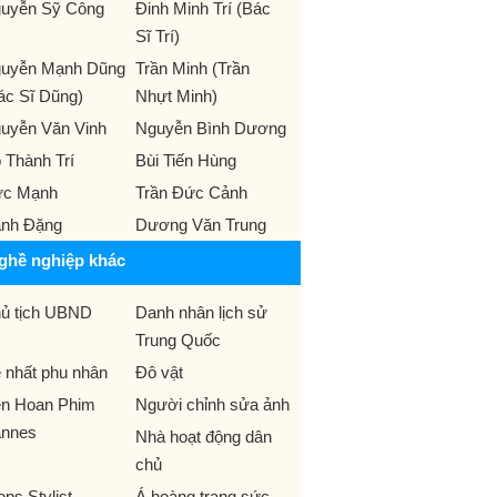
uyễn Sỹ Công
Đinh Minh Trí (Bác
Sĩ Trí)
uyễn Mạnh Dũng
Trần Minh (Trần
ác Sĩ Dũng)
Nhựt Minh)
uyễn Văn Vinh
Nguyễn Bình Dương
 Thành Trí
Bùi Tiến Hùng
c Mạnh
Trần Đức Cảnh
nh Đặng
Dương Văn Trung
ghề nghiệp khác
ủ tịch UBND
Danh nhân lịch sử
Trung Quốc
 nhất phu nhân
Đô vật
ên Hoan Phim
Người chỉnh sửa ảnh
nnes
Nhà hoạt động dân
chủ
ops Stylist
Á hoàng trang sức