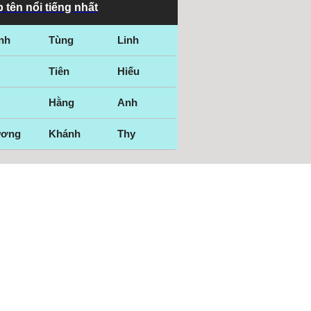
 tên nổi tiếng nhất
nh
Tùng
Linh
Tiên
Hiếu
Hằng
Anh
ương
Khánh
Thy