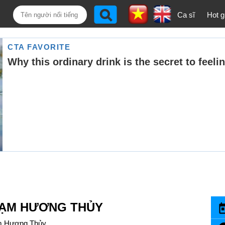
Ca sĩ
Hot gi
ẠM HƯƠNG THỦY
 Hương Thủy