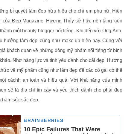
ững bí quyết làm đẹp hữu hiệu cho chị em phụ nữ. Hiện
itor của Đẹp Magazine. Hương Thủy sở hữu nền tảng kiến
thành một beauty blogger nổi tiếng. Khi đến với Óng Ánh,
xu hướng làm đẹp, cũng như make up hiện nay. Cùng với
iá khách quan về những dòng mỹ phẩm nổi tiếng từ bình
khảo. Nhờ năng lực và tình yêu dành cho cái đẹp, Hương
thức về mỹ phẩm cũng như làm đẹp để các cô gái có thể
một cáchh an toàn và hiệu quả. Với khả năng của mình
 sẽ là địa chỉ tin cậy và yêu thích dành cho phái đẹp
 chăm sóc sắc đẹp.