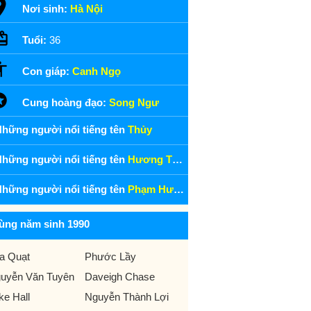
Nơi sinh:
Hà Nội
Tuổi:
36
Con giáp:
Canh Ngọ
Cung hoàng đạo:
Song Ngư
hững người nổi tiếng tên
Thủy
hững người nổi tiếng tên
Hương Thủy
hững người nổi tiếng tên
Phạm Hương Thủy
ùng năm sinh 1990
a Quạt
Phước Lầy
uyễn Văn Tuyên
Daveigh Chase
ke Hall
Nguyễn Thành Lợi