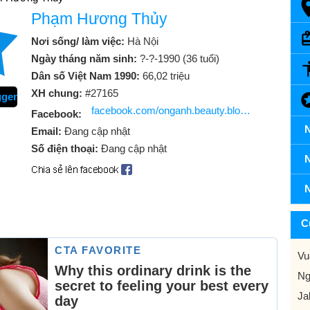
Phạm Hương Thủy
Nơi sống/ làm việc:
Hà Nội
Ngày tháng năm sinh:
?-?-1990 (36 tuổi)
Dân số Việt Nam 1990:
66,02 triệu
XH chung:
#27165
gger
facebook.com/onganh.beauty.blog/?_rdc=1&_rdr
Facebook:
N
Email:
Đang cập nhật
Số điện thoại:
Đang cập nhật
N
N
C
Vu
Ng
Ja