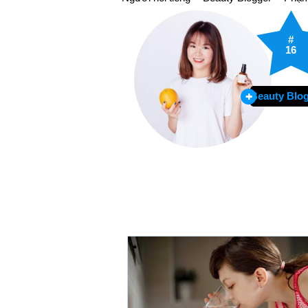
#
16
Beauty Blo