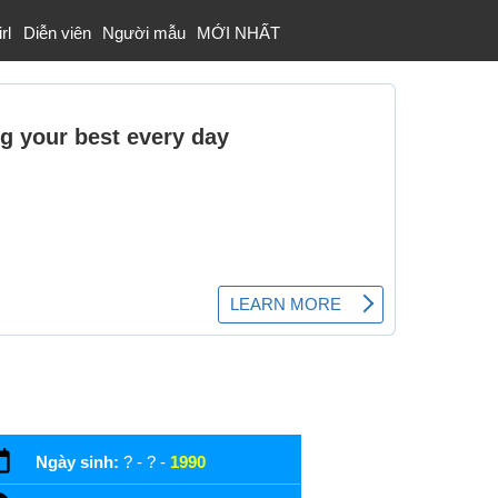
rl
Diễn viên
Người mẫu
MỚI NHẤT
Ngày sinh:
? - ? -
1990