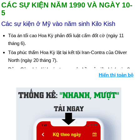
CÁC SỰ KIỆN NĂM 1990 VÀ NGÀY 10-
5
Các sự kiện ở Mỹ vào năm sinh Kilo Kish
Tòa án tối cao Hoa Kỳ phản đối luật cấm đốt cờ (ngày 11
tháng 6).
Tòa phúc thẩm Hoa Kỳ lật lại kết tội Iran-Contra của Oliver
North (ngày 20 tháng 7).
Đảng Cộng hòa lùi bước trong cuộc bầu cử giữa kỳ (ngày 8
Hiển thị toàn bộ
tháng 11).
Ngày sinh Kilo Kish (10-5) trong lịch sử
Ngày 10-5 năm 1775:
Người nông dân Ethan Allen và tổ chức
"Green Mountain Boys" của anh ấy đã chiếm được Pháo đài
Ticonderoga từ tay người Anh.
Ngày 10-5 năm 1863:
Tướng Liên minh Stonewall Jackson đã
chết sau khi vô tình bị bắn bởi chính quân đội của mình.