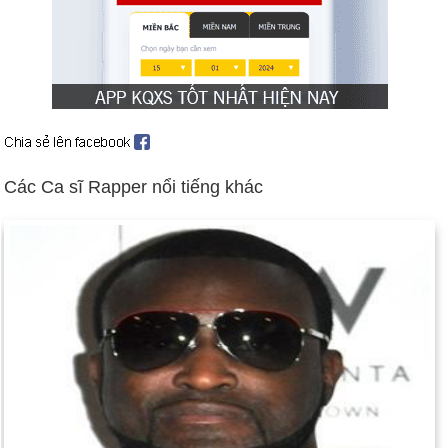
Ngày 10-5 năm 1869:
Tuyến đường sắt xuyên lục địa đầu tiên
của Hoa Kỳ đã được hoàn thành với một buổi lễ tại
Promontory Summit, Utah.
Ngày 10-5 năm 1924:
J. Edgar Hoover trở thành giám đốc
FBI.
Ngày 10-5 năm 1940:
Winston Churchill kế nhiệm Neville
Chamberlain làm thủ tướng Anh.
Các Ca sĩ Rapper nổi tiếng khác
Ngày 10-5 năm 1994:
Nelson Mandela tuyên thệ nhậm chức
tổng thống da đen đầu tiên của Nam Phi.