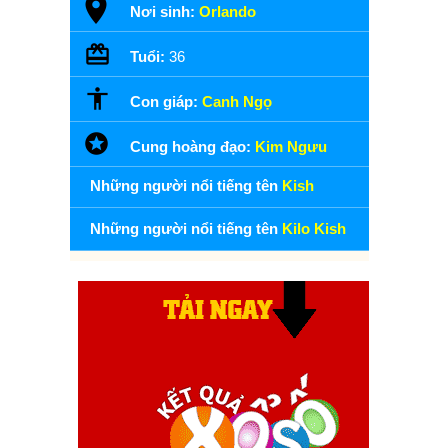
Nơi sinh:
Orlando
Tuổi:
36
Con giáp:
Canh Ngọ
Cung hoàng đạo:
Kim Ngưu
Những người nổi tiếng tên
Kish
Những người nổi tiếng tên
Kilo Kish