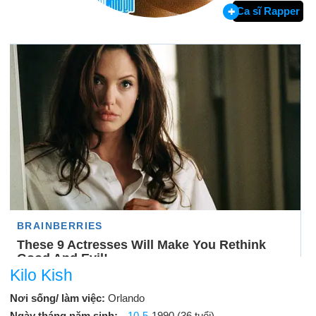
Ca sĩ Rapper
Kilo Kish
Nơi sống/ làm việc:
Orlando
Ngày tháng năm sinh:
10-5
-1990 (36 tuổi)