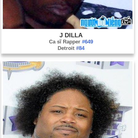
J DILLA
Ca sĩ Rapper
#649
Detroit
#84