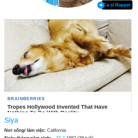
Ca sĩ Rapper
Siya
Nơi sống/ làm việc:
California
Ngày tháng năm sinh:
23-3
-1987 (39 tuổi)