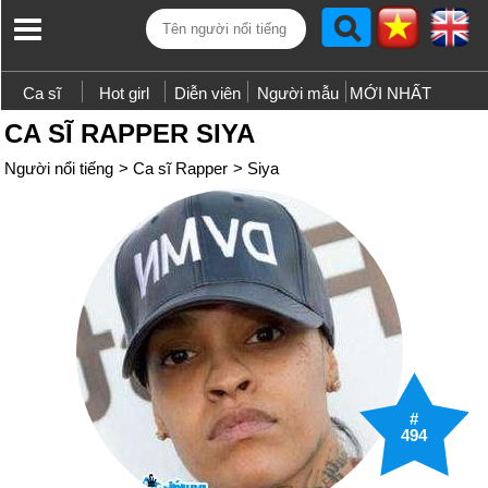
Ca sĩ
Hot girl
Diễn viên
Người mẫu
MỚI NHẤT
CA SĨ RAPPER SIYA
Người nổi tiếng
>
Ca sĩ Rapper
>
Siya
#
494