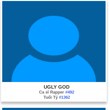
tuyên bố "Hãy cho tôi tự do, hoặc cho tôi cái chết."
Ngày 23-3 năm 1806:
Hai nhà thám hiểm Lewis và Clark bắt
đầu cuộc hành trình trở về phía đông.
Ngày 23-3 năm 1919:
Benito Mussolini thành lập đảng của
riêng mình ở Ý, Fasci di Combattimento.
Ngày 23-3 năm 1983:
Tổng thống Hoa Kỳ Ronald Reagan đã
đề xuất một hệ thống phòng thủ tên lửa trên không gian được
gọi là Sáng kiến ​​Phòng thủ Chiến lược hay “Chiến tranh giữa
các vì sao”.
Ngày 23-3 năm 1998:
Bộ phim sử thi điện ảnh "Titanic" đã
giành được 11 giải Oscar tại Lễ trao giải Oscar lần thứ 70, gắn
liền với bộ phim "Ben-Hur" nhất từ ​​trước đến nay.
Ngày 23-3 năm 2001:
Trạm vũ trụ Mir của Nga đã kết thúc
UGLY GOD
quỹ đạo 15 năm của Trái đất, rơi xuống Nam Thái Bình
Ca sĩ Rapper
#492
Dương.
Tuổi Tý
#1362
Ngày 23-3 năm 2003:
Một đoàn xe của Quân đội Hoa Kỳ đã bị
phục kích ở Iraq với 11 người bị giết và 7 người bị bắt, bao