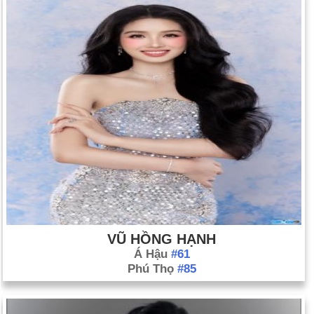
VŨ HỒNG HẠNH
Á Hậu
#61
Phú Thọ
#85