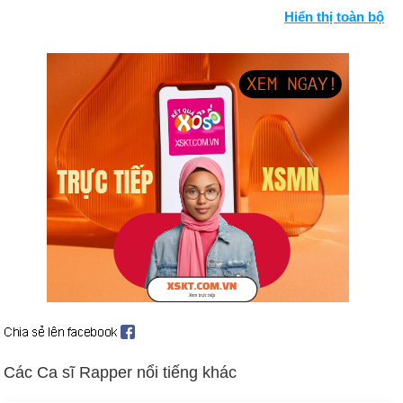
Oliver North, Jr., nói với cuộc điều tra của Quốc hội, các quan
Hiển thị toàn bộ
chức cấp cao hơn đã phê duyệt các hoạt động Iran-Contra bí
mật của anh ấy (từ ngày 7 đến ngày 10 tháng 7).
Đô đốc John M. Poindexter, cựu Cố vấn An ninh Quốc gia, làm
chứng rằng ông đã cho phép sử dụng lợi nhuận bán vũ khí của
Iran để viện trợ Contras (từ ngày 15 đến ngày 22 tháng 7).
George P. Shultz khai rằng ông đã bị lừa dối nhiều lần trong vụ
Iran-Contra (23-24 tháng 7).
Bộ trưởng Quốc phòng Caspar W. Weinberger nói với cuộc
điều tra về sự lừa dối và âm mưu chính thức (ngày 31 tháng 7,
ngày 3 tháng 8).
Reagan nói rằng chính sách chống vũ khí của Iran đã đi chệch
hướng và nhận trách nhiệm (ngày 12 tháng 8).
Thượng viện, 58-42, từ chối Robert H. Bork làm Thẩm phán
Tòa án Tối cao Hoa Kỳ (ngày 23 tháng 10).
Ngày sinh Siya (23-3) trong lịch sử
Các Ca sĩ Rapper nổi tiếng khác
Ngày 23-3 năm 1775:
Nhà khai quốc Hoa Kỳ Patrick Henry đã