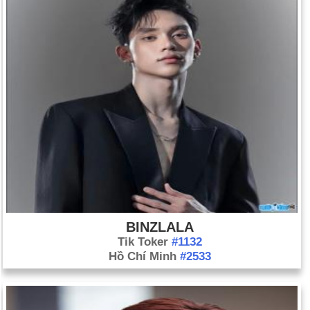
BINZLALA
Tik Toker
#1132
Hồ Chí Minh
#2533