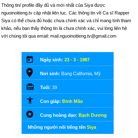
Thông tin/ profile đầy đủ và mới nhất của Siya được
nguoinoitieng.tv cập nhật liên tục. Các thông tin về Ca sĩ Rapper
Siya có thể chưa đủ hoặc chưa chính xác và chỉ mang tính tham
khảo, nếu bạn thấy thông tin là chưa chính xác, vui lòng liên hệ
với chúng tôi qua email: mail.nguoinoitieng.tv@gmail.com
Ngày sinh:
23
-
3
-
1987
Nơi sinh:
Bang California, Mỹ
Tuổi:
39
Con giáp:
Đinh Mão
Cung hoàng đạo:
Bạch Dương
Những người nổi tiếng tên
Siya