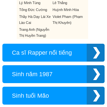
Lý Minh Tùng
Lê Thắng
Tống Đức Cường
Huỳnh Minh Hòa
Thầy Hà Dạy Lái Xe
Violet Pham (Phạm
Lào Cai
Thị Khuyên)
Trang Anh (Nguyễn
Thị Huyền Trang)
Ca sĩ Rapper nổi tiếng
Sinh năm 1987
Sinh tuổi Mão