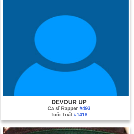
gồm cả Pfc. Jessica Lynch.
Ngày 23-3 năm 2010:
Tổng thống Barack Obama đã ký một
dự luật đại tu chăm sóc sức khỏe, được gọi là Đạo luật Bảo vệ
Bệnh nhân và Chăm sóc Giá cả phải chăng, thành luật.
DEVOUR UP
Ca sĩ Rapper
#493
Tuổi Tuất
#1418