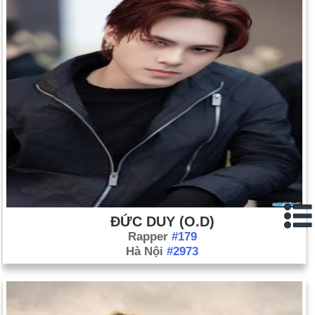
ĐỨC DUY (O.D)
Rapper
#179
Hà Nội
#2973