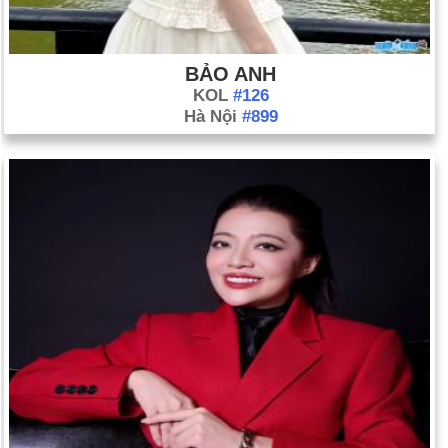
BẢO ANH
KOL
#126
Hà Nội
#899