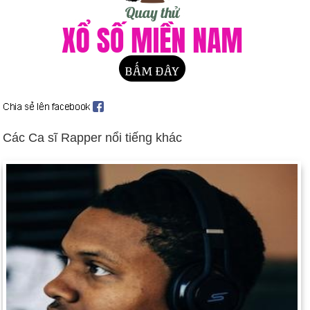
Ngày 6-3 năm 1930:
Lần đầu tiên Clarence Birdseye bắt đầu
bán thực phẩm đông lạnh đóng gói sẵn ở Springfield,
Massachusetts.
Ngày 6-3 năm 1957:
Các thuộc địa cũ của Anh như Togoland
và Gold Coast thống nhất để tạo thành Ghana độc lập.
Ngày 6-3 năm 1981:
Walter Cronkite, "người đàn ông đáng tin
cậy nhất ở Mỹ," đã nghỉ hưu từ CBS Evening News và được
thay thế bởi Dan Rather.
Các Ca sĩ Rapper nổi tiếng khác
Ngày 6-3 năm 1997:
Nữ hoàng Elizabeth II ra mắt trang web
hoàng gia đầu tiên.