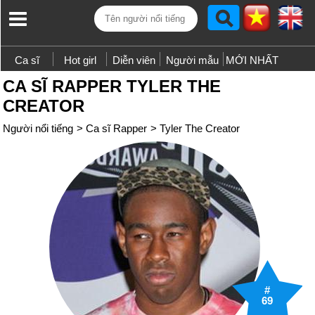
Ca sĩ
Hot girl
Diễn viên
Người mẫu
MỚI NHẤT
CA SĨ RAPPER TYLER THE
CREATOR
Người nổi tiếng
>
Ca sĩ Rapper
>
Tyler The Creator
#
69