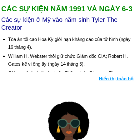
CÁC SỰ KIỆN NĂM 1991 VÀ NGÀY 6-3
Các sự kiện ở Mỹ vào năm sinh Tyler The
Creator
Tòa án tối cao Hoa Kỳ giới hạn kháng cáo của tử hình (ngày
16 tháng 4).
William H. Webster thôi giữ chức Giám đốc CIA; Robert H.
Gates kế vị ông ấy (ngày 14 tháng 5).
Giáo sư Anita Hill cáo buộc Thẩm phán Clarence Thomas
Hiển thị toàn bộ
quấy rối tình dục (ngày 6 tháng 10); Thượng viện, 52-48, xác
nhận Thomas vào Tòa án Tối cao Hoa Kỳ sau các phiên điều
trần bão táp (ngày 15 tháng 10).
Ngày sinh Tyler The Creator (6-3) trong lịch sử
Ngày 6-3 năm 1836:
Alamo rơi vào tay quân Mexico.
Ngày 6-3 năm 1857:
Tòa án Tối cao đã phán quyết trong vụ
Dred Scott kiện Sandford rằng nô lệ không phải là công dân.