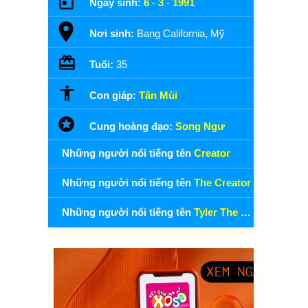
Ngày sinh:
6
-
3
-
1991
Nơi sinh:
Bang California, Mỹ
Tuổi:
35
Con giáp:
Tân Mùi
Cung hoàng đạo:
Song Ngư
Những người nổi tiếng tên
Creator
Những người nổi tiếng tên
The Creator
Những người nổi tiếng tên
Tyler The Creator