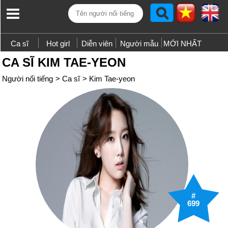
Ca sĩ
Hot girl
Diễn viên
Người mẫu
MỚI NHẤT
CA SĨ KIM TAE-YEON
Người nổi tiếng
>
Ca sĩ
>
Kim Tae-yeon
#
699