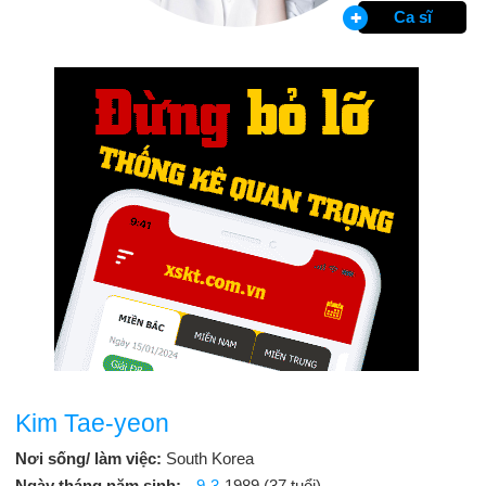
Ca sĩ
Kim Tae-yeon
Nơi sống/ làm việc:
South Korea
Ngày tháng năm sinh:
9-3
-1989 (37 tuổi)