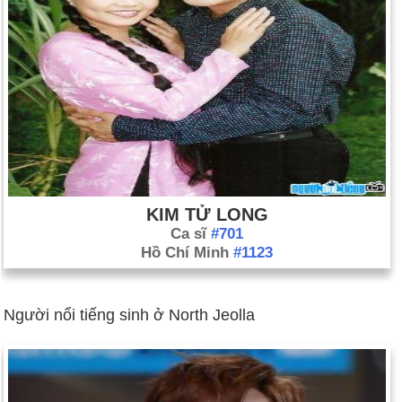
KIM TỬ LONG
Ca sĩ
#701
Hồ Chí Minh
#1123
Người nổi tiếng sinh ở North Jeolla