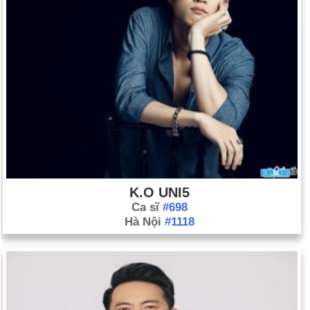
K.O UNI5
Ca sĩ
#698
Hà Nội
#1118