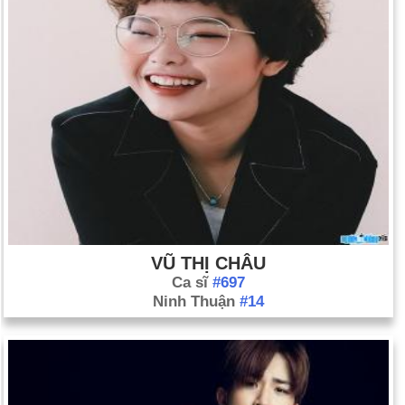
Ngày 9-3 năm 1990:
Tiến sĩ Antonia Novello đã tuyên thệ
nhậm chức với tư cách là người gốc Tây Ban Nha và phụ nữ
đầu tiên trở thành tướng bác sĩ phẫu thuật Hoa Kỳ.
VŨ THỊ CHÂU
Ca sĩ
#697
Ninh Thuận
#14