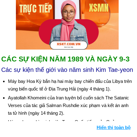
CÁC SỰ KIỆN NĂM 1989 VÀ NGÀY 9-3
Các sự kiện thế giới vào năm sinh Kim Tae-yeon
Máy bay Hoa Kỳ bắn hạ hai máy bay chiến đấu của Libya trên
vùng biển quốc tế ở Địa Trung Hải (ngày 4 tháng 1).
Ayatollah Khomeini của Iran tuyên bố cuốn sách The Satanic
Verses của tác giả Salman Rushdie xúc phạm và kết án anh
ta tử hình (ngày 14 tháng 2).
Hàng chục nghìn sinh viên Trung Quốc tiếp quản Quảng
Hiển thị toàn bộ
trường Thiên An Môn của Bắc Kinh trong cuộc biểu tình đòi