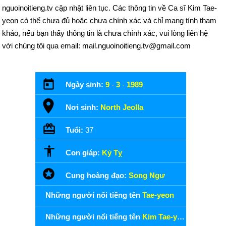
nguoinoitieng.tv cập nhật liên tục. Các thông tin về Ca sĩ Kim Tae-
yeon có thể chưa đủ hoặc chưa chính xác và chỉ mang tính tham
khảo, nếu bạn thấy thông tin là chưa chính xác, vui lòng liên hệ
với chúng tôi qua email: mail.nguoinoitieng.tv@gmail.com
Ngày sinh:
9
-
3
-
1989
Nơi sinh:
North Jeolla
Tuổi:
37
Con giáp:
Kỷ Tỵ
Cung hoàng đạo:
Song Ngư
Những người nổi tiếng tên
Tae-yeon
Những người nổi tiếng tên
Kim Tae-yeon