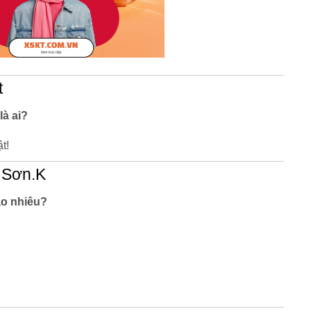
t
là ai?
t!
 Sơn.K
ao nhiêu?