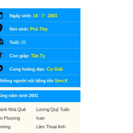
Ngày sinh:
14
-
7
-
2001
Nơi sinh:
Phú Thọ
Tuổi:
25
Con giáp:
Tân Tỵ
Cung hoàng đạo:
Cự Giải
hững người nổi tiếng tên
Sơn.K
ùng năm sinh 2001
ánh Nhà Quê
Lương Quý Tuấn
n Phượng
Ivan
mlong
Lâm Thoại Anh