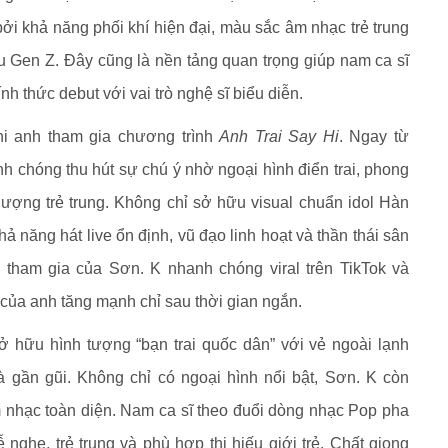
ởi khả năng phối khí hiện đại, màu sắc âm nhạc trẻ trung
u Gen Z. Đây cũng là nền tảng quan trọng giúp nam ca sĩ
h thức debut với vai trò nghệ sĩ biểu diễn.
hi anh tham gia chương trình
Anh Trai Say Hi
. Ngay từ
h chóng thu hút sự chú ý nhờ ngoại hình điển trai, phong
 lượng trẻ trung. Không chỉ sở hữu visual chuẩn idol Hàn
 năng hát live ổn định, vũ đạo linh hoạt và thần thái sân
 tham gia của Sơn. K nhanh chóng viral trên TikTok và
của anh tăng mạnh chỉ sau thời gian ngắn.
ở hữu hình tượng “bạn trai quốc dân” với vẻ ngoài lạnh
à gần gũi. Không chỉ có ngoại hình nổi bật, Sơn. K còn
nhạc toàn diện. Nam ca sĩ theo đuổi dòng nhạc Pop pha
nghe, trẻ trung và phù hợp thị hiếu giới trẻ. Chất giọng