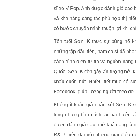
sĩ trẻ V-Pop. Anh được đánh giá cao b
và khả năng sáng tác phù hợp thị hiế
có bước chuyển mình thuận lợi khi chín
Tên tuổi Sơn. K thực sự bùng nổ k
những tập đầu tiên, nam ca sĩ đã nhan
cách trình diễn tự tin và nguồn năng
Quốc, Sơn. K còn gây ấn tượng bởi khả
khấu cuốn hút. Nhiều tiết mục có sự
Facebook, giúp lượng người theo dõi 
Không ít khán giả nhận xét Sơn. K s
lùng nhưng tính cách lại hài hước v
được đánh giá cao nhờ khả năng làm 
R& B hiện đại với những giai điệu dễ 