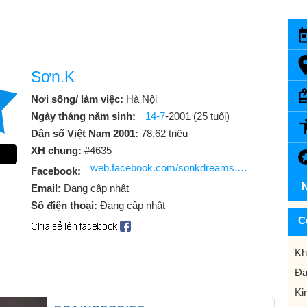
Sơn.K
Nơi sống/ làm việc:
Hà Nội
Ngày tháng năm sinh:
14-7
-2001 (25 tuổi)
Dân số Việt Nam 2001:
78,62 triệu
XH chung:
#4635
web.facebook.com/sonkdreams.official
Facebook:
N
Email:
Đang cập nhật
Số điện thoại:
Đang cập nhật
C
Kh
Đa
Ki