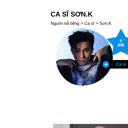
CA SĨ SƠN.K
Người nổi tiếng
>
Ca sĩ
>
Sơn.K
#
446
Ca sĩ