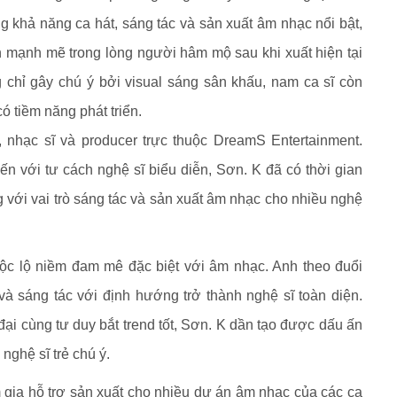
g khả năng ca hát, sáng tác và sản xuất âm nhạc nổi bật,
mạnh mẽ trong lòng người hâm mộ sau khi xuất hiện tại
 chỉ gây chú ý bởi visual sáng sân khấu, nam ca sĩ còn
ó tiềm năng phát triển.
ĩ, nhạc sĩ và producer trực thuộc DreamS Entertainment.
ến với tư cách nghệ sĩ biểu diễn, Sơn. K đã có thời gian
 với vai trò sáng tác và sản xuất âm nhạc cho nhiều nghệ
bộc lộ niềm đam mê đặc biệt với âm nhạc. Anh theo đuổi
và sáng tác với định hướng trở thành nghệ sĩ toàn diện.
i cùng tư duy bắt trend tốt, Sơn. K dần tạo được dấu ấn
nghệ sĩ trẻ chú ý.
m gia hỗ trợ sản xuất cho nhiều dự án âm nhạc của các ca