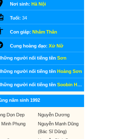
Nơi sinh:
Hà Nội
Tuổi:
34
Con giáp:
Nhâm Thân
Cung hoàng đạo:
Xử Nữ
hững người nổi tiếng tên
Sơn
hững người nổi tiếng tên
Hoàng Sơn
hững người nổi tiếng tên
Soobin Hoàng Sơn
ùng năm sinh 1992
ng Dọn Dẹp
Nguyễn Dương
 Minh Phụng
Nguyễn Mạnh Dũng
(Bác Sĩ Dũng)