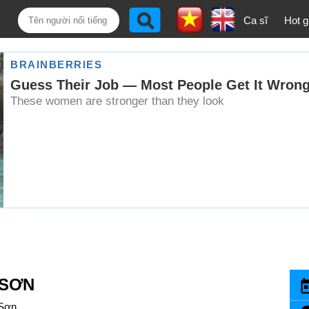
Ca sĩ
Hot gi
 SƠN
 Sơn