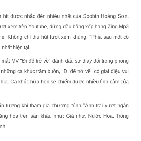
ản hit được nhắc đến nhiều nhất của Soobin Hoàng Sơn.
 lượt xem trên Youtube, đứng đầu bảng xếp hạng Zing Mp3
ghe. Không chỉ thu hút lượt xem khủng, "Phía sau một cô
nhất hiện tại.
mắt MV "Đi để trở về" đánh dấu sự thay đổi trong phong
hững ca khúc trầm buồn, "Đi để trở về" có giai điệu vui
ghĩa. Ca khúc hứa hẹn sẽ chiếm được nhiều tình cảm của
 tượng khi tham gia chương trình "Anh trai vượt ngàn
hăng hoa trên sân khấu như: Giá như, Nước Hoa, Trống
nh.