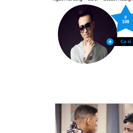
#
108
Ca sĩ