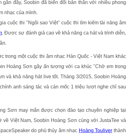
 gần đây, Soobin đã biến đổi bản thân với nhiều phong
m nhạc của mình.
 cuộc thi "Ngôi sao Việt" cuộc thi tìm kiếm tài năng âm
m
. Được sự đánh giá cao về khả năng ca hát và trình diễn,
ân.
 trong một cuộc thi âm nhạc Hàn Quốc - Việt Nam khác
in Hoàng Sơn gây ấn tượng với ca khúc "Chờ em trong
ảm và khả năng hát live tốt. Tháng 3/2015, Soobin Hoàng
hính anh sáng tác và cán mốc 1 triệu lượt nghe chỉ sau
àng Sơn may mắn được chọn đào tạo chuyên nghiệp tại
rở về Việt Nam, Soobin Hoàng Sơn cùng với JustaTee và
 SpaceSpeaker do phù thủy âm nhạc
Hoàng Touliver
thành