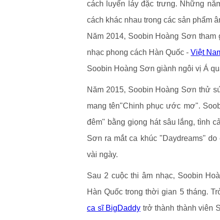
cách luyến láy đặc trưng. Những năm
cách khác nhau trong các sản phẩm â
Năm 2014, Soobin Hoàng Sơn tham gia
nhạc phong cách Hàn Quốc -
Việt Na
Soobin Hoàng Sơn giành ngôi vị Á qu
Năm 2015, Soobin Hoàng Sơn thử sức
mang tên"Chinh phục ước mơ". Soob
đêm" bằng giọng hát sâu lắng, tình c
Sơn ra mắt ca khúc "Daydreams" do c
vài ngày.
Sau 2 cuộc thi âm nhạc, Soobin Ho
Hàn Quốc trong thời gian 5 tháng. T
ca sĩ BigDaddy
trở thành thành viên