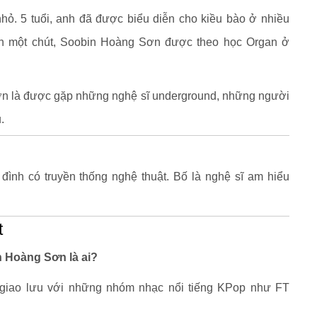
ỏ. 5 tuổi, anh đã được biểu diễn cho kiều bào ở nhiều
n một chút, Soobin Hoàng Sơn được theo học Organ ở
n là được gặp những nghệ sĩ underground, những người
.
đình có truyền thống nghệ thuật. Bố là nghệ sĩ am hiểu
t
n Hoàng Sơn là ai?
giao lưu với những nhóm nhạc nổi tiếng KPop như FT