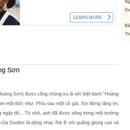
N
Ga
Bả
Th
àng Sơn
Hoàng Sơn) được công chúng ưu ái với biệt danh "Hoàng
ám một thời như: Phía sau một cô gái, Xin đừng lặng im,
 ngày đó... Từ nhỏ, anh đã được sống trong môi trường
h của Soobin là dòng nhạc R& B với quãng giọng cao và