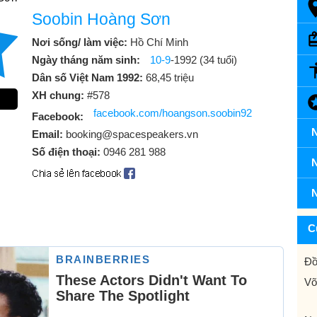
Soobin Hoàng Sơn
Nơi sống/ làm việc:
Hồ Chí Minh
Ngày tháng năm sinh:
10-9
-1992 (34 tuổi)
Dân số Việt Nam 1992:
68,45 triệu
XH chung:
#578
facebook.com/hoangson.soobin92
Facebook:
N
Email:
booking@spacespeakers.vn
Số điện thoại:
0946 281 988
N
N
C
Đồ
Võ