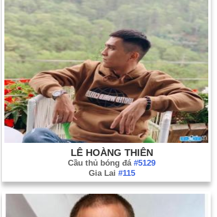
LÊ HOÀNG THIÊN
Cầu thủ bóng đá
#5129
Gia Lai
#115