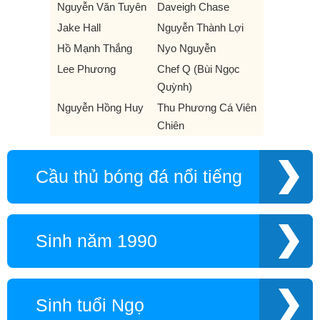
Nguyễn Văn Tuyên
Daveigh Chase
Jake Hall
Nguyễn Thành Lợi
Hồ Mạnh Thắng
Nyo Nguyễn
Lee Phương
Chef Q (Bùi Ngọc
Quỳnh)
Nguyễn Hồng Huy
Thu Phương Cá Viên
Chiên
Cầu thủ bóng đá nổi tiếng
Sinh năm 1990
Sinh tuổi Ngọ