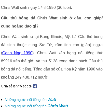
Chris Watt sinh ngày 17-8-1990 (36 tuổi).
Cầu thủ bóng đá Chris Watt sinh ở đâu, con giáp/
cung hoàng đạo gì?
Chris Watt sinh ra tại Bang Illinois, Mỹ. Là Cầu thủ bóng
đá sinh thuộc cung Sư Tử, cầm tinh con (giáp) ngựa
(
Canh Ngọ 1990
). Chris Watt xếp hạng nổi tiếng thứ
89916 trên thế giới và thứ 5128 trong danh sách Cầu thủ
bóng đá nổi tiếng. Tổng dân số của Hoa Kỳ năm 1990 vào
khoảng 249,438,712 người.
Watt
Những người nổi tiếng tên
Chris Watt
Những người nổi tiếng tên