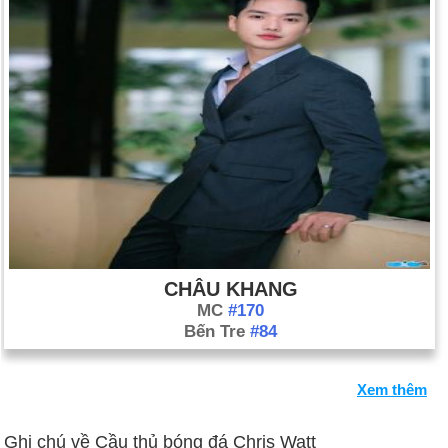
CHÂU KHANG
MC
#170
Bến Tre
#84
Xem thêm
Ghi chú về Cầu thủ bóng đá Chris Watt