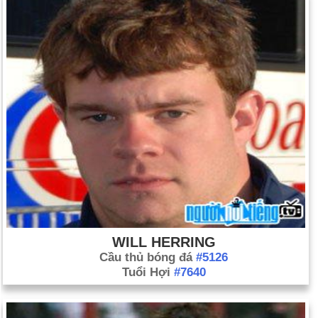
WILL HERRING
Cầu thủ bóng đá
#5126
Tuổi Hợi
#7640