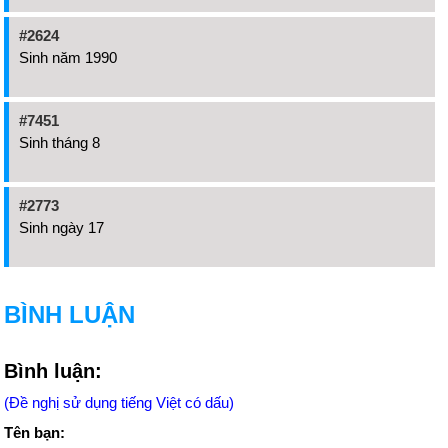
#2624
Sinh năm 1990
#7451
Sinh tháng 8
#2773
Sinh ngày 17
BÌNH LUẬN
Bình luận:
(Đề nghị sử dụng tiếng Việt có dấu)
Tên bạn: