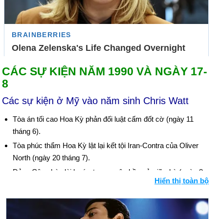
CÁC SỰ KIỆN NĂM 1990 VÀ NGÀY 17-
8
Các sự kiện ở Mỹ vào năm sinh Chris Watt
Tòa án tối cao Hoa Kỳ phản đối luật cấm đốt cờ (ngày 11
tháng 6).
Tòa phúc thẩm Hoa Kỳ lật lại kết tội Iran-Contra của Oliver
North (ngày 20 tháng 7).
Đảng Cộng hòa lùi bước trong cuộc bầu cử giữa kỳ (ngày 8
Hiển thị toàn bộ
tháng 11).
Ngày sinh Chris Watt (17-8) trong lịch sử
Ngày 17-8 năm 1807:
Tàu chạy bằng hơi nước của Robert