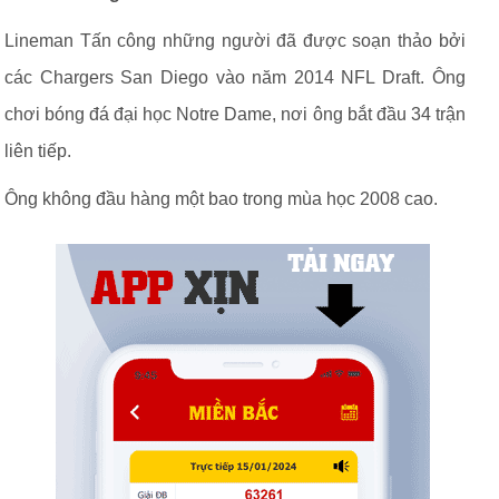
Lineman Tấn công những người đã được soạn thảo bởi
các Chargers San Diego vào năm 2014 NFL Draft. Ông
chơi bóng đá đại học Notre Dame, nơi ông bắt đầu 34 trận
liên tiếp.
Ông không đầu hàng một bao trong mùa học 2008 cao.