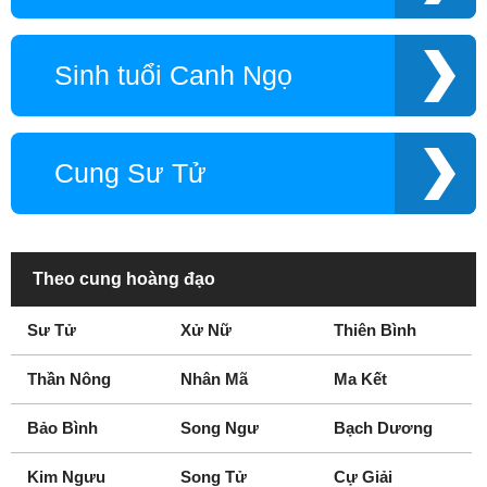
Sinh tuổi Canh Ngọ
Cung Sư Tử
Theo cung hoàng đạo
Sư Tử
Xử Nữ
Thiên Bình
Thần Nông
Nhân Mã
Ma Kết
Bảo Bình
Song Ngư
Bạch Dương
Kim Ngưu
Song Tử
Cự Giải