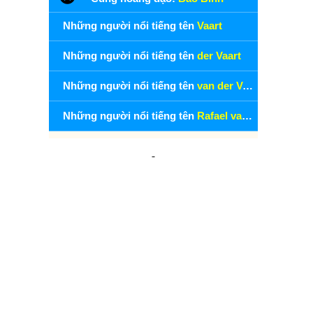
Những người nổi tiếng tên
Vaart
Những người nổi tiếng tên
der Vaart
Những người nổi tiếng tên
van der Vaart
Những người nổi tiếng tên
Rafael van der Vaart