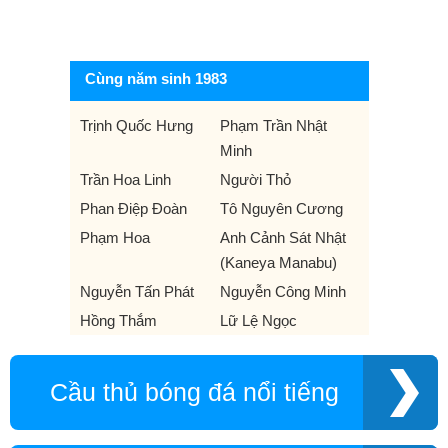
Cùng năm sinh 1983
Trịnh Quốc Hưng
Phạm Trần Nhật
Minh
Trần Hoa Linh
Người Thỏ
Phan Điệp Đoàn
Tô Nguyên Cương
Phạm Hoa
Anh Cảnh Sát Nhật
(Kaneya Manabu)
Nguyễn Tấn Phát
Nguyễn Công Minh
Hồng Thắm
Lữ Lệ Ngọc
Cầu thủ bóng đá nổi tiếng