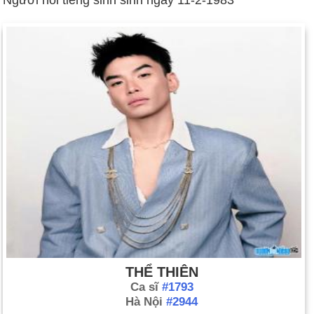
Người nổi tiếng sinh sinh ngày 11-2-1983
THỂ THIÊN
Ca sĩ
#1793
Hà Nội
#2944