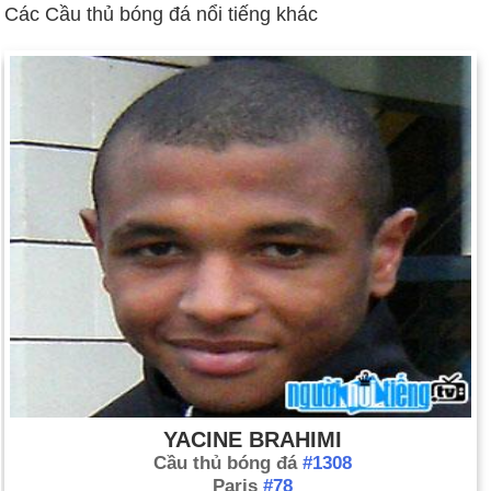
Ngày 11-2 năm 1809:
Kỹ sư Robert Fulton đã được cấp bằng
Các Cầu thủ bóng đá nổi tiếng khác
sáng chế cho con tàu hơi nước của ông ấy.
Ngày 11-2 năm 1858:
Thánh Bernadette của Lộ Đức lần đầu
tiên nhìn thấy linh ảnh của Đức Trinh Nữ Maria tại Lộ Đức,
Pháp, dẫn đến nền tảng của đền thờ Lộ Đức.
Ngày 11-2 năm 1929:
Hiệp ước Lateran được ký kết, trong đó
Ý công nhận độc lập và chủ quyền của Thành phố Vatican.
Ngày 11-2 năm 1945:
Hiệp định Yalta được ký bởi Tổng thống
Franklin Roosevelt, Thủ tướng Anh Winston Churchill, và nhà
lãnh đạo Liên Xô Josef Stalin trong Thế chiến thứ hai.
Ngày 11-2 năm 1970:
Nhật Bản trở thành quốc gia thứ 4 đưa
vệ tinh vào quỹ đạo.
Ngày 11-2 năm 1979:
Những người theo Ayatollah Khomeini
đã nắm quyền kiểm soát của chính phủ Iran.
Ngày 11-2 năm 1989:
Giáo phận Episcopal Church Giáo phận
YACINE BRAHIMI
Boston đã phong thánh Barbara Harris làm giám mục nữ đầu
Cầu thủ bóng đá
#1308
tiên của nhà thờ.
Paris
#78