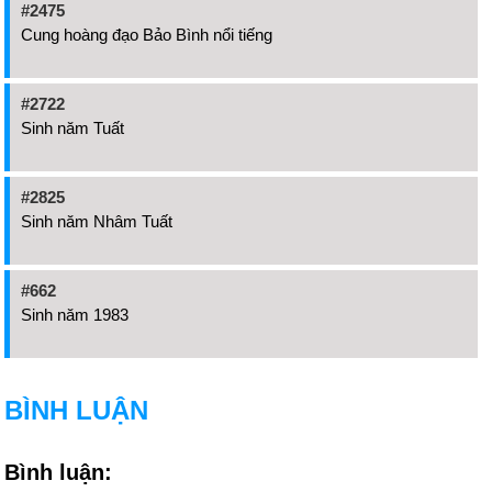
#2475
Cung hoàng đạo Bảo Bình nổi tiếng
#2722
Sinh năm Tuất
#2825
Sinh năm Nhâm Tuất
#662
Sinh năm 1983
BÌNH LUẬN
Bình luận: