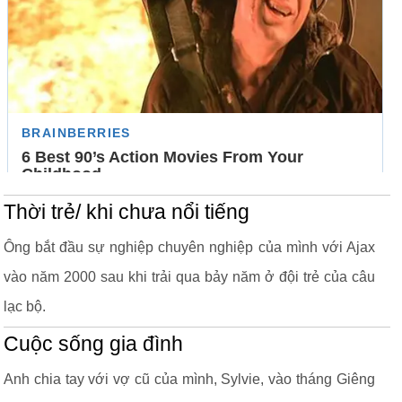
Thời trẻ/ khi chưa nổi tiếng
Ông bắt đầu sự nghiệp chuyên nghiệp của mình với Ajax
vào năm 2000 sau khi trải qua bảy năm ở đội trẻ của câu
lạc bộ.
Cuộc sống gia đình
Anh chia tay với vợ cũ của mình, Sylvie, vào tháng Giêng