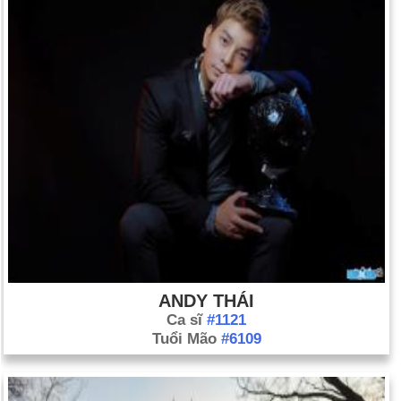
ANDY THÁI
Ca sĩ
#1121
Tuổi Mão
#6109