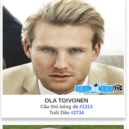
OLA TOIVONEN
Cầu thủ bóng đá
#1313
Tuổi Dần
#2734