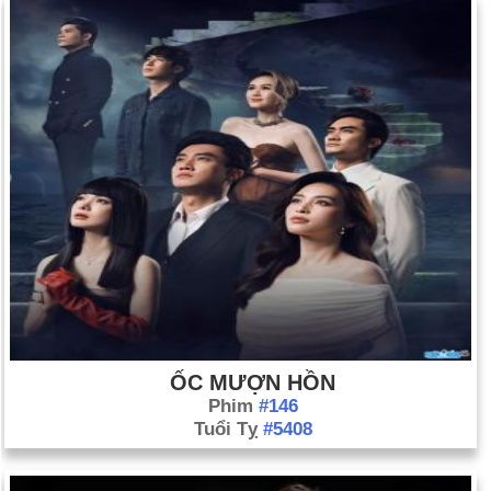
ỐC MƯỢN HỒN
Phim
#146
Tuổi Tỵ
#5408