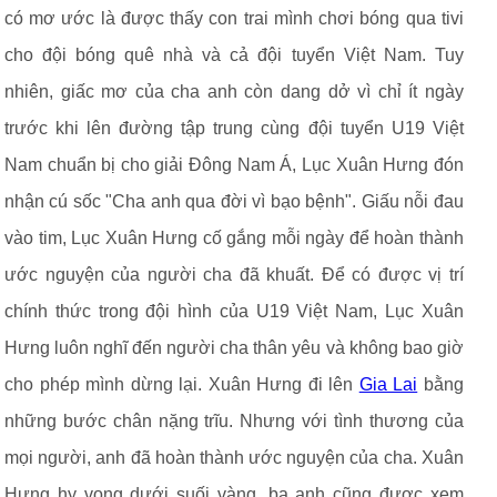
có mơ ước là được thấy con trai mình chơi bóng qua tivi
cho đội bóng quê nhà và cả đội tuyển Việt Nam. Tuy
nhiên, giấc mơ của cha anh còn dang dở vì chỉ ít ngày
trước khi lên đường tập trung cùng đội tuyển U19 Việt
Nam chuẩn bị cho giải Đông Nam Á, Lục Xuân Hưng đón
nhận cú sốc "Cha anh qua đời vì bạo bệnh". Giấu nỗi đau
vào tim, Lục Xuân Hưng cố gắng mỗi ngày để hoàn thành
ước nguyện của người cha đã khuất. Để có được vị trí
chính thức trong đội hình của U19 Việt Nam, Lục Xuân
Hưng luôn nghĩ đến người cha thân yêu và không bao giờ
cho phép mình dừng lại. Xuân Hưng đi lên
Gia Lai
bằng
những bước chân nặng trĩu. Nhưng với tình thương của
mọi người, anh đã hoàn thành ước nguyện của cha. Xuân
Hưng hy vọng dưới suối vàng, ba anh cũng được xem