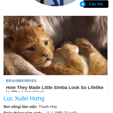
Cầu thủ
Lục Xuân Hưng
Nơi sống/ làm việc:
Thanh Hóa
Ngày tháng năm sinh:
15-4
-1995 (31 tuổi)