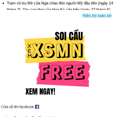
Trạm vũ trụ Mir của Nga chào đón người Mỹ đầu tiên (ngày 14
tháng 3). Tàu con thoi của Hoa Kỳ cập bến (ngày 27 tháng 6).
Hiển thị toàn bộ
Vụ tấn công bằng khí gas ở tàu điện ngầm ở Tokyo làm 8
người chết và hàng nghìn người bị thương. Đáng trách là giáo
phái Aum Shinrikyo ("Chân lý tối cao") (ngày 20 tháng 3). Bối
cảnh: Khủng bố quốc tế
Số người chết là 2.000 trong vụ thảm sát ở Rwanda (ngày 22
tháng 4).
Giao tranh leo thang ở Bosnia và Croatia (ngày 1 tháng 5).
Các bên tham chiến đồng ý về việc ngừng bắn (ngày 5 tháng
10); ký hiệp ước hòa bình (ngày 14 tháng 12).
Pháp cho nổ thiết bị hạt nhân ở Thái Bình Dương; các cuộc
biểu tình rộng rãi xảy ra sau đó (ngày 5 tháng 9). Bối cảnh: vũ
khí hạt nhân
Người Israel và người Palestine đồng ý về việc chuyển Bờ
Tây cho người Ả Rập (ngày 24 tháng 9). Thủ tướng Israel
Yitzhak Rabin bị kẻ cực đoan Do Thái giết chết tại cuộc mít