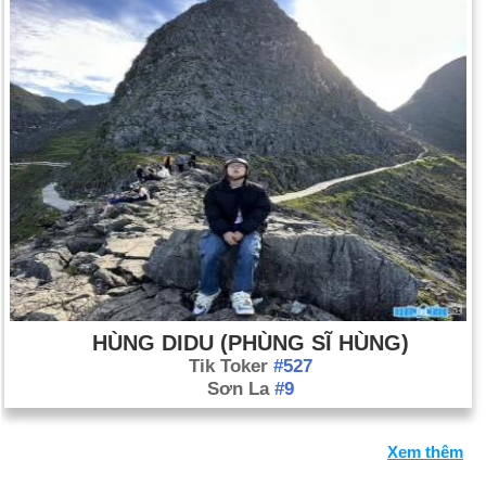
HÙNG DIDU (PHÙNG SĨ HÙNG)
Tik Toker
#527
Sơn La
#9
Xem thêm