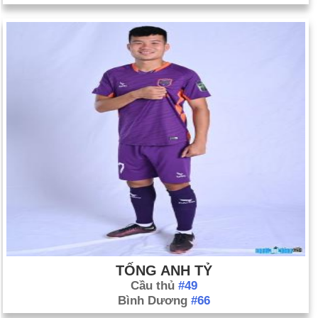
Quốc xã được giải phóng bởi lực lượng Canada và Anh.
Ngày 15-4 năm 1947:
Jackie Robinson ra mắt Brooklyn
Dodger và ghi bàn thắng trong trận đấu. Vào ngày 15 tháng 4
năm 1997, số của ông, 42 tuổi, được nghỉ hưu.
Ngày 15-4 năm 1955:
Ray Kroc mua lại McDonald's và mở
nhà hàng đầu tiên của mình ở Des Plaines, Ill., Ngày nay là
Bảo tàng Công ty chính thức của McDonald’s.
Ngày 15-4 năm 1996:
Cuộc thi Marathon Boston lần thứ 100
đã giành được chiến thắng bởi Moses Tanui của Kenya.
Ngày 15-4 năm 1998:
Pol Pot chuyên quyền Campuchia, thủ
lĩnh của Khmer Đỏ, đã chết.
Ngày 15-4 năm 2013:
Hai quả bom đã phát nổ tại cuộc thi
Marathon Boston ở Boston, Massachusetts, khiến 3 người
thiệt mạng và ít nhất 170 người khác bị thương.
Ngày 15-4 năm 2019:
Vào lúc 18 giờ 40 phút, một đám cháy
TỐNG ANH TỶ
lớn đã bùng phát trên mái nhà Nhà thờ Đức Bà Paris ở Paris,
Cầu thủ
#49
Bình Dương
#66
Pháp, gây thiệt hại nặng nề cho nhà thờ.