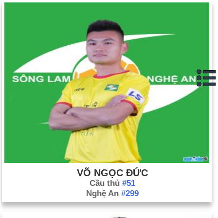
VÕ NGỌC ĐỨC
Cầu thủ
#51
Nghệ An
#299