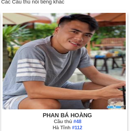
Các Cầu thủ nổi tiếng khác
tinh vì hòa bình (ngày 4 tháng 11).
Ngày sinh Lục Xuân Hưng (15-4) trong lịch sử
Ngày 15-4 năm 1755:
Nhà văn Samuel Johnson đã xuất bản
cuốn sách Từ điển tiếng Anh của mình.
Ngày 15-4 năm 1817:
Nhà giáo Thomas Hopkins Gallaudet đã
mở trường học miễn phí đầu tiên của Mỹ cho người khiếm
thính ở Hartford, Conn.
Ngày 15-4 năm 1861:
Để đối phó với cuộc tấn công vào Pháo
đài Sumter ba ngày trước đó, Tổng thống Abraham Lincoln
tuyên bố tình trạng nổi dậy và kêu gọi quân đội Liên minh.
Ngày 15-4 năm 1912:
Titanic bị chìm ngoài khơi bờ biển
Newfoundland trong chuyến đi đầu tiên sau khi va phải một
tảng băng trôi.
Ngày 15-4 năm 1920:
Một người trả lương và lính canh đã bị
PHAN BÁ HOÀNG
sát hại ở Braintree, Mass. Sacco và Vanzetti bị buộc tội.
Cầu thủ
#48
Ngày 15-4 năm 1945:
Trại tập trung Bergen-Belsen của Đức
Hà Tĩnh
#112