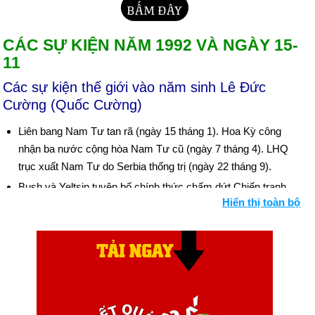
CÁC SỰ KIỆN NĂM 1992 VÀ NGÀY 15-
11
Các sự kiện thế giới vào năm sinh Lê Đức
Cường (Quốc Cường)
Liên bang Nam Tư tan rã (ngày 15 tháng 1). Hoa Kỳ công
nhận ba nước cộng hòa Nam Tư cũ (ngày 7 tháng 4). LHQ
trục xuất Nam Tư do Serbia thống trị (ngày 22 tháng 9).
Bush và Yeltsin tuyên bố chính thức chấm dứt Chiến tranh
Hiển thị toàn bộ
Lạnh (ngày 1 tháng 2).
Hoa Kỳ dỡ bỏ các lệnh trừng phạt thương mại đối với Trung
Quốc (ngày 21 tháng 2).
Tướng Manuel Noriega, cựu lãnh đạo của Panama, bị kết án
tại tòa án Hoa Kỳ (ngày 9 tháng 4) và bị kết án 40 năm về tội
ma túy (ngày 10 tháng 7).