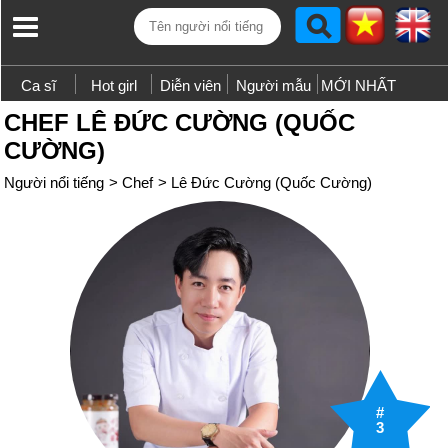
Ca sĩ
Hot girl
Diễn viên
Người mẫu
MỚI NHẤT
CHEF LÊ ĐỨC CƯỜNG (QUỐC
CƯỜNG)
Người nổi tiếng
>
Chef
>
Lê Đức Cường (Quốc Cường)
#
3