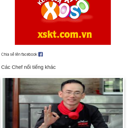
Quốc hội Nga thông qua hiệp ước START (ngày 4 tháng 11).
Lực lượng Hoa Kỳ rời Philippines, chấm dứt gần một thế kỷ
hiện diện của quân đội Hoa Kỳ (ngày 24 tháng 11).
Quốc hội Tiệp Khắc chấp thuận việc tách thành hai quốc gia
(ngày 25 tháng 11). Bối cảnh: Cộng hòa Séc và Slovakia
Liên hợp quốc chấp thuận cho lực lượng do Hoa Kỳ lãnh đạo
để canh giữ lương thực cho Somalia (ngày 3 tháng 12).
Hiệp định Thương mại Tự do Bắc Mỹ (NAFTA) được ký kết
(ngày 17 tháng 12).
Các Chef nổi tiếng khác
Ngày sinh Lê Đức Cường (Quốc Cường) (15-
11) trong lịch sử
Ngày 15-11 năm 1763:
Charles Mason và Jeremiah Dixon bắt
đầu khảo sát đường Mason-Dixon ranh giới giữa Maryland và
Pennsylvania của Hoa Kỳ
Ngày 15-11 năm 1777:
Quốc hội Lục địa đã thông qua Điều
khoản Hợp bang, tiền thân của Hiến pháp Hoa Kỳ.