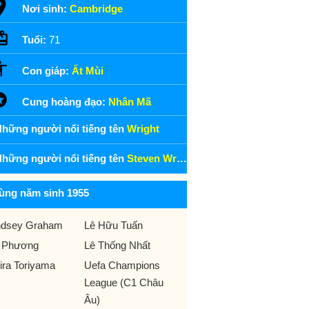
Nơi sinh:
Cambridge
Tuổi:
71
Con giáp:
Ất Mùi
Cung hoàng đạo:
Nhân Mã
hững người nổi tiếng tên
Wright
hững người nổi tiếng tên
Steven Wright
ùng năm sinh 1955
ndsey Graham
Lê Hữu Tuấn
 Phương
Lê Thống Nhất
ira Toriyama
Uefa Champions
League (C1 Châu
Âu)