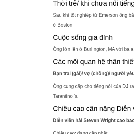
Thời trẻ/ khi chưa nổi tiến
Sau khi tốt nghiệp từ Emerson ông bắt 
ở Boston.
Cuộc sống gia đình
Ông lớn lên ở Burlington, MA với ba 
Các mối quan hệ thân thiế
Bạn trai (gái)/ vợ (chồng)/ người yê
Ông cung cấp cho tiếng nói của DJ r
Tarantino 's.
Chiều cao cân nặng Diễn v
Diễn viên hài Steven Wright cao ba
Chiều cao: đang cập nhật