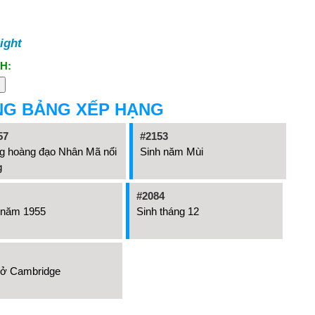
ight
H:
NG BẢNG XẾP HẠNG
57
#2153
g hoàng đạo Nhân Mã nổi
Sinh năm Mùi
g
#2084
 năm 1955
Sinh tháng 12
 ở Cambridge