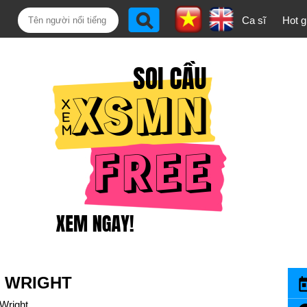
Ca sĩ
Hot gi
N WRIGHT
Wright