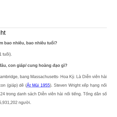
ght
ăm bao nhiêu, bao nhiêu tuổi?
 tuổi).
 đâu, con giáp/ cung hoàng đạo gì?
Cambridge, bang Massachusetts- Hoa Kỳ. Là Diễn viên hài
on (giáp) dê (
Ất Mùi 1955
). Steven Wright xếp hạng nổi
324 trong danh sách Diễn viên hài nổi tiếng. Tổng dân số
,931,202 người.