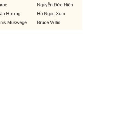
roc
Nguyễn Đức Hiển
ân Hương
Hồ Ngọc Xum
nis Mukwege
Bruce Willis