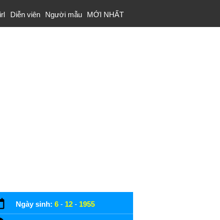
rl
Diễn viên
Người mẫu
MỚI NHẤT
Ngày sinh:
6
-
12
-
1955