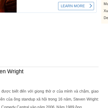
Ma
Xu
De
ven Wright
i được biết đến với giọng thờ ơ của mình và chậm, giao
iên của ông standup xã hội trong 16 năm, Steven Wright:
ên Comedy Central vào năm 2006. Năm 1989 ông