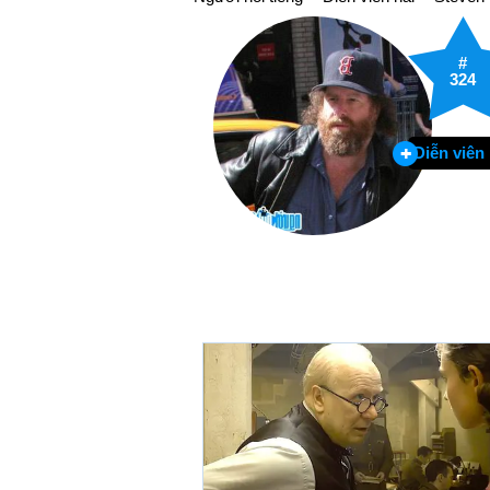
#
324
Diễn viên 