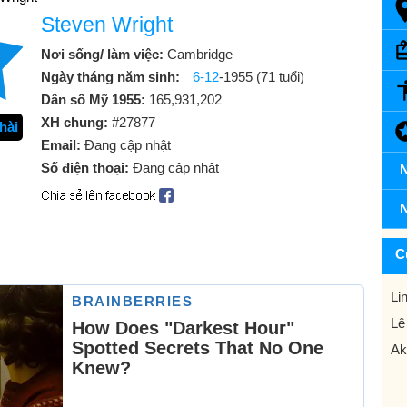
Steven Wright
Nơi sống/ làm việc:
Cambridge
Ngày tháng năm sinh:
6-12
-1955 (71 tuổi)
Dân số Mỹ 1955:
165,931,202
XH chung:
#27877
hài
Email:
Đang cập nhật
Số điện thoại:
Đang cập nhật
N
N
C
Li
Lê
Ak