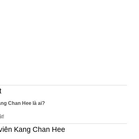
t
ang Chan Hee là ai?
t!
 viên Kang Chan Hee