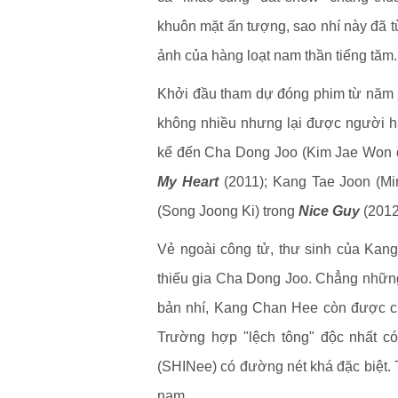
khuôn mặt ấn tượng, sao nhí này đã t
ảnh của hàng loạt nam thần tiếng tăm.
Khởi đầu tham dự đóng phim từ năm 
không nhiều nhưng lại được người hâ
kể đến Cha Dong Joo (Kim Jae Won đ
My Heart
(2011); Kang Tae Joon (Mi
(Song Joong Ki) trong
Nice Guy
(2012
Vẻ ngoài công tử, thư sinh của Kan
thiếu gia Cha Dong Joo. Chẳng nhữn
bản nhí, Kang Chan Hee còn được cho
Trường hợp "lệch tông" độc nhất có
(SHINee) có đường nét khá đặc biệt. 
nam.