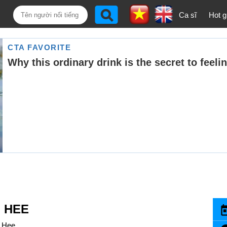
Ca sĩ
Hot gi
 HEE
 Hee