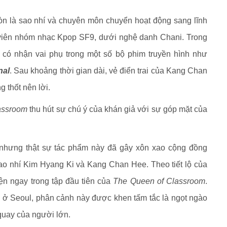
n là sao nhí và chuyên môn chuyển hoạt động sang lĩnh
 viên nhóm nhạc Kpop SF9, dưới nghệ danh Chani. Trong
 có nhận vai phụ trong một số bộ phim truyền hình như
nal
. Sau khoảng thời gian dài, vẻ điển trai của Kang Chan
 thốt nên lời.
assroom
thu hút sự chú ý của khán giả với sự góp mặt của
nhưng thật sự tác phẩm này đã gây xôn xao cộng đồng
ao nhí Kim Hyang Ki và Kang Chan Hee. Theo tiết lộ của
ện ngay trong tập đầu tiên của
The Queen of Classroom
.
 ở Seoul, phân cảnh này được khen tấm tắc là ngọt ngào
uay của người lớn.