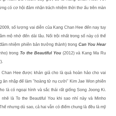
ừng có cơ hội đảm nhận trách nhiệm thời thơ ấu trên màn
2009, số lượng vai diễn của Kang Chan Hee đến nay tuy
m mộ nhớ đến dài lâu. Nổi trội nhất trong số này có thể
ảm nhiệm phiên bản trưởng thành) trong
Can You Hear
nho) trong
To the Beautiful You
(2012) và Kang Ma Ru
).
g Chan Hee được khán giả cho là quá hoàn hảo cho vai
g ăn nhập để làm "hoàng tử nụ cười" Kim Jae Won phiên
 là có ngoại hình và sắc thái rất giống Song Joong Ki.
 nhẽ là To the Beautiful You khi sao nhí này và Minho
Thế nhưng dù sao, cả hai vẫn có điểm chung là đều là mỹ