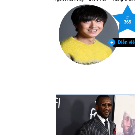
#
365
Diễn vi