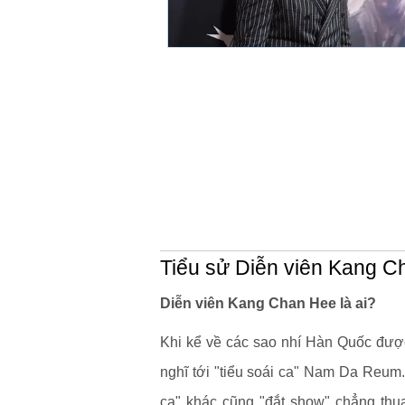
Tiểu sử Diễn viên Kang 
Diễn viên Kang Chan Hee là ai?
Khi kể về các sao nhí Hàn Quốc được
nghĩ tới "tiểu soái ca" Nam Da Reum.
ca" khác cũng "đắt show" chẳng th