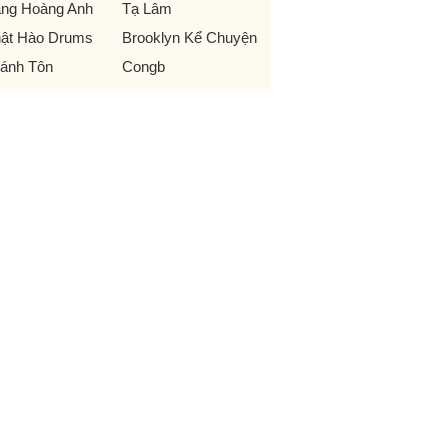
ng Hoàng Anh
Tạ Lâm
ật Hào Drums
Brooklyn Kể Chuyện
ánh Tôn
Congb