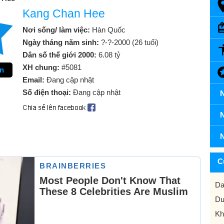
Kang Chan Hee
Nơi sống/ làm việc:
Hàn Quốc
Ngày tháng năm sinh:
?-?-2000 (26 tuổi)
Dân số thế giới 2000:
6.08 tỷ
XH chung:
#5081
ên
Email:
Đang cập nhật
Số điện thoại:
Đang cập nhật
N
N
N
C
Da
Dư
Kh