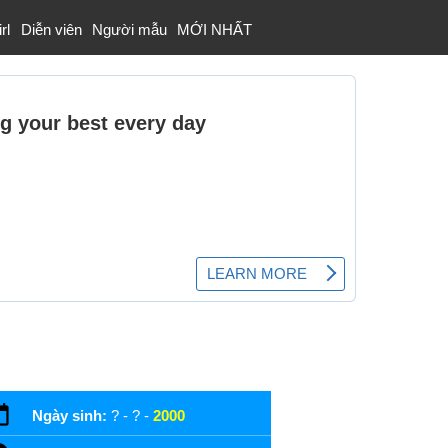
rl
Diễn viên
Người mẫu
MỚI NHẤT
Ngày sinh:
? - ? -
2000