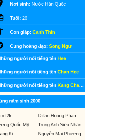
Nơi sinh:
Nước Hàn Quốc
Tuổi:
26
Con giáp:
Canh Thìn
Cung hoàng đạo:
Song Ngư
hững người nổi tiếng tên
Hee
hững người nổi tiếng tên
Chan Hee
hững người nổi tiếng tên
Kang Chan Hee
ùng năm sinh 2000
mit2k
Dillan Hoàng Phan
ơng Quốc Mỹ
Trung Anh Siêu Nhân
ang Ki
Nguyễn Mai Phương