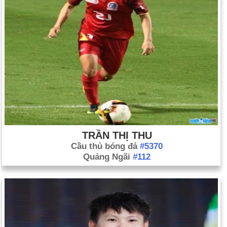
TRẦN THỊ THU
Cầu thủ bóng đá
#5370
Quảng Ngãi
#112