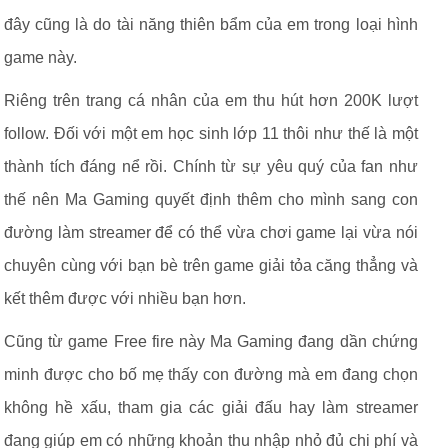
đây cũng là do tài năng thiên bẩm của em trong loại hình
game này.
Riêng trên trang cá nhân của em thu hút hơn 200K lượt
follow. Đối với một em học sinh lớp 11 thôi như thế là một
thành tích đáng nể rồi. Chính từ sự yêu quý của fan như
thế nên Ma Gaming quyết định thêm cho mình sang con
đường làm streamer để có thể vừa chơi game lại vừa nói
chuyên cùng với bạn bè trên game giải tỏa căng thẳng và
kết thêm được với nhiều bạn hơn.
Cũng từ game Free fire này Ma Gaming đang dần chứng
minh được cho bố mẹ thấy con đường mà em đang chọn
không hề xấu, tham gia các giải đấu hay làm streamer
đang giúp em có những khoản thu nhập nhỏ đủ chi phí và