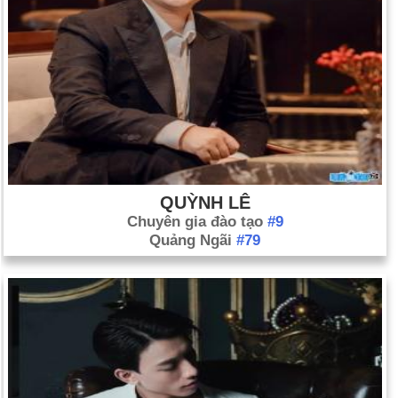
QUỲNH LÊ
Chuyên gia đào tạo
#9
Quảng Ngãi
#79