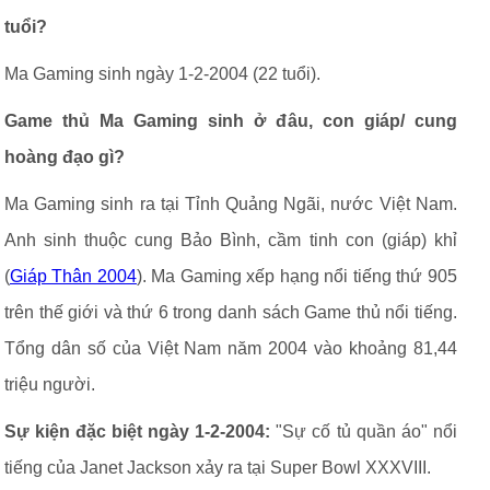
tuổi?
Ma Gaming sinh ngày 1-2-2004 (22 tuổi).
Game thủ Ma Gaming sinh ở đâu, con giáp/ cung
hoàng đạo gì?
Ma Gaming sinh ra tại Tỉnh Quảng Ngãi, nước Việt Nam.
Anh sinh thuộc cung Bảo Bình, cầm tinh con (giáp) khỉ
(
Giáp Thân 2004
). Ma Gaming xếp hạng nổi tiếng thứ 905
trên thế giới và thứ 6 trong danh sách Game thủ nổi tiếng.
Tổng dân số của Việt Nam năm 2004 vào khoảng 81,44
triệu người.
Sự kiện đặc biệt ngày 1-2-2004:
"Sự cố tủ quần áo" nổi
tiếng của Janet Jackson xảy ra tại Super Bowl XXXVIII.