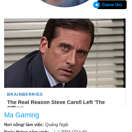
Game thủ
Ma Gaming
Nơi sống/ làm việc:
Quảng Ngãi
Ngày tháng năm sinh:
1-2
-2004 (22 tuổi)