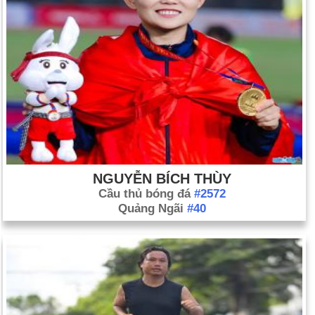
NGUYỄN BÍCH THÙY
Cầu thủ bóng đá
#2572
Quảng Ngãi
#40