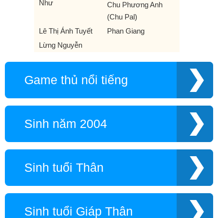
Như
Chu Phương Anh
(Chu Pal)
Lê Thị Ánh Tuyết
Phan Giang
Lừng Nguyễn
Game thủ nổi tiếng
Sinh năm 2004
Sinh tuổi Thân
Sinh tuổi Giáp Thân