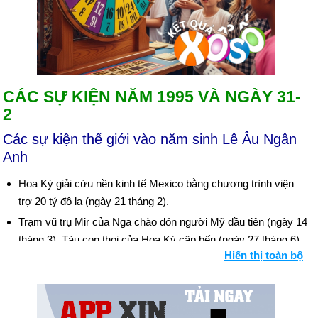
CÁC SỰ KIỆN NĂM 1995 VÀ NGÀY 31-
2
Các sự kiện thế giới vào năm sinh Lê Âu Ngân
Anh
Hoa Kỳ giải cứu nền kinh tế Mexico bằng chương trình viện
trợ 20 tỷ đô la (ngày 21 tháng 2).
Trạm vũ trụ Mir của Nga chào đón người Mỹ đầu tiên (ngày 14
tháng 3). Tàu con thoi của Hoa Kỳ cập bến (ngày 27 tháng 6).
Hiển thị toàn bộ
Vụ tấn công bằng khí gas ở tàu điện ngầm ở Tokyo làm 8
người chết và hàng nghìn người bị thương. Đáng trách là giáo
phái Aum Shinrikyo ("Chân lý tối cao") (ngày 20 tháng 3). Bối
cảnh: Khủng bố quốc tế