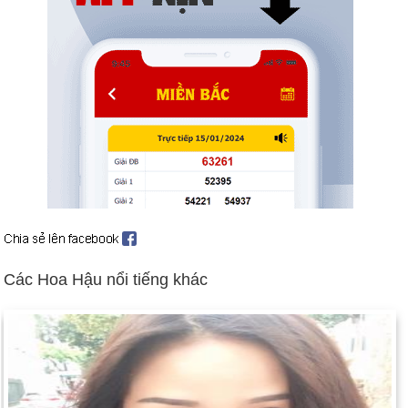
Số người chết là 2.000 trong vụ thảm sát ở Rwanda (ngày 22
tháng 4).
Giao tranh leo thang ở Bosnia và Croatia (ngày 1 tháng 5).
Các bên tham chiến đồng ý về việc ngừng bắn (ngày 5 tháng
10); ký hiệp ước hòa bình (ngày 14 tháng 12).
Pháp cho nổ thiết bị hạt nhân ở Thái Bình Dương; các cuộc
biểu tình rộng rãi xảy ra sau đó (ngày 5 tháng 9). Bối cảnh: vũ
khí hạt nhân
Người Israel và người Palestine đồng ý về việc chuyển Bờ
Tây cho người Ả Rập (ngày 24 tháng 9). Thủ tướng Israel
Yitzhak Rabin bị kẻ cực đoan Do Thái giết chết tại cuộc mít
Các Hoa Hậu nổi tiếng khác
tinh vì hòa bình (ngày 4 tháng 11).