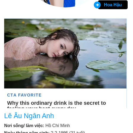
Hoa Hậu
Lê Âu Ngân Anh
Nơi sống/ làm việc:
Hồ Chí Minh
Ngày tháng năm sinh:
?-?-1995 (31 tuổi)