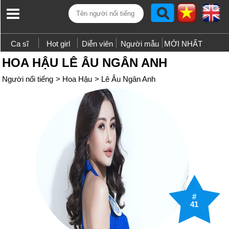
Ca sĩ
Hot girl
Diễn viên
Người mẫu
MỚI NHẤT
HOA HẬU LÊ ÂU NGÂN ANH
Người nổi tiếng
>
Hoa Hậu
>
Lê Âu Ngân Anh
#
41