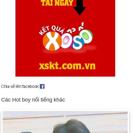
Số người chết là 2.000 trong vụ thảm sát ở Rwanda (ngày 22
tháng 4).
Giao tranh leo thang ở Bosnia và Croatia (ngày 1 tháng 5).
Các bên tham chiến đồng ý về việc ngừng bắn (ngày 5 tháng
10); ký hiệp ước hòa bình (ngày 14 tháng 12).
Pháp cho nổ thiết bị hạt nhân ở Thái Bình Dương; các cuộc
biểu tình rộng rãi xảy ra sau đó (ngày 5 tháng 9). Bối cảnh: vũ
khí hạt nhân
Người Israel và người Palestine đồng ý về việc chuyển Bờ
Tây cho người Ả Rập (ngày 24 tháng 9). Thủ tướng Israel
Yitzhak Rabin bị kẻ cực đoan Do Thái giết chết tại cuộc mít
tinh vì hòa bình (ngày 4 tháng 11).
Các Hot boy nổi tiếng khác
Ngày sinh Lê Minh Phong (1-1) trong lịch sử
Ngày 1-1 năm 1863:
Abraham Lincoln đã ban hành Tuyên bố
Giải phóng nô lệ trên nước Mỹ.
Ngày 1-1 năm 1908:
Quả bóng báo hiệu năm mới được thả