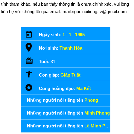
tính tham khảo, nếu bạn thấy thông tin là chưa chính xác, vui lòng
liên hệ với chúng tôi qua email: mail.nguoinoitieng.tv@gmail.com
Ngày sinh:
1
-
1
-
1995
Nơi sinh:
Thanh Hóa
Tuổi:
31
Con giáp:
Giáp Tuất
Cung hoàng đạo:
Ma Kết
Những người nổi tiếng tên
Phong
Những người nổi tiếng tên
Minh Phong
Những người nổi tiếng tên
Lê Minh Phong