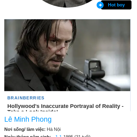
Hot boy
Lê Minh Phong
Nơi sống/ làm việc:
Hà Nội
Ngày tháng năm sinh:
1-1
-1995 (31 tuổi)