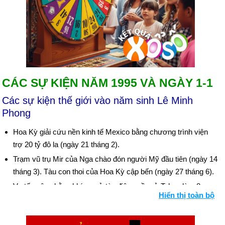
CÁC SỰ KIỆN NĂM 1995 VÀ NGÀY 1-1
Các sự kiện thế giới vào năm sinh Lê Minh
Phong
Hoa Kỳ giải cứu nền kinh tế Mexico bằng chương trình viện
trợ 20 tỷ đô la (ngày 21 tháng 2).
Trạm vũ trụ Mir của Nga chào đón người Mỹ đầu tiên (ngày 14
tháng 3). Tàu con thoi của Hoa Kỳ cập bến (ngày 27 tháng 6).
Vụ tấn công bằng khí gas ở tàu điện ngầm ở Tokyo làm 8
Hiển thị toàn bộ
người chết và hàng nghìn người bị thương. Đáng trách là giáo
phái Aum Shinrikyo ("Chân lý tối cao") (ngày 20 tháng 3). Bối
cảnh: Khủng bố quốc tế