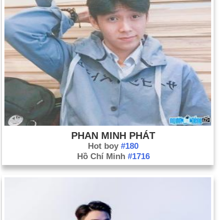
lần đầu tiên tại Quảng trường Thời đại ở thành phố New York.
Ngày 1-1 năm 1914:
Hãng hàng không đầu tiên trên thế giới,
St Petersburg Tampa Airboat Line, bắt đầu hoạt động tại
St.Petersburg, Florida.
Ngày 1-1 năm 1959:
Fidel Castro và những người cách mạng
của ông đã tiếp quản Cuba và lật đổ chế độ của Fulgencio
Batista.
Ngày 1-1 năm 1975:
John Mitchell, H. R. Haldeman và John
Ehrlichman bị kết tội cản trở công lý trong vụ Watergate.
Ngày 1-1 năm 1993:
Tiệp Khắc hòa bình tách thành Cộng hòa
PHAN MINH PHÁT
Séc và Slovakia.
Hot boy
#180
Ngày 1-1 năm 1994:
Hiệp định Thương mại Tự do Bắc Mỹ
Hồ Chí Minh
#1716
(NAFTA) đã có hiệu lực.
Ngày 1-1 năm 2002:
Tiền xu và tiền giấy Euro đã được lưu
hành ở mười hai quốc gia châu Âu.