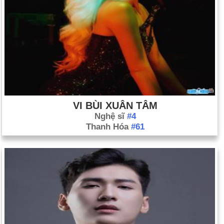
VI BÙI XUÂN TÂM
Nghệ sĩ
#4
Thanh Hóa
#61