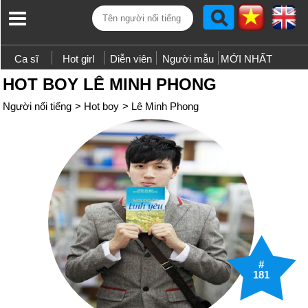
Ca sĩ
Hot girl
Diễn viên
Người mẫu
MỚI NHẤT
HOT BOY LÊ MINH PHONG
Người nổi tiếng
>
Hot boy
>
Lê Minh Phong
#
181