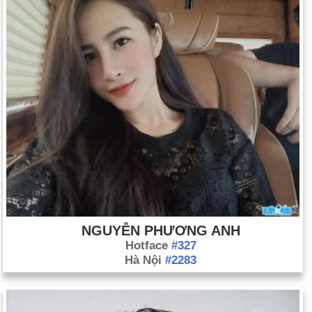
Ngày 11-5 năm 1973:
Các cáo buộc chống lại Daniel Ellsberg
vì vai trò của anh ta trong vụ kiện Lầu Năm Góc đã bị bác bỏ.
Ngày 11-5 năm 1981:
Nghệ sĩ biểu diễn Reggae Bob Marley
qua đời vì bệnh ung thư ở Miami năm 36 tuổi.
Ngày 11-5 năm 1997:
Siêu máy tính của IBM, Deep Blue đã
đánh bại Garry Kasparov, nhà đương kim vô địch thế giới,
trong một trận đấu cờ vua sáu ván (2 hòa xanh, 1 hòa
Kasparov và 3 hòa).
Ngày 11-5 năm 1998:
Ấn Độ nổ ra các vụ nổ nguyên tử.
Ngày 11-5 năm 2003:
91% cử tri Litva đã chọn tham gia Liên
minh châu Âu - quốc gia thuộc Liên Xô cũ đầu tiên làm như
vậy.
NGUYỄN PHƯƠNG ANH
Hotface
#327
Hà Nội
#2283