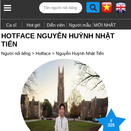
Ca sĩ
Hot girl
Diễn viên
Người mẫu
MỚI NHẤT
HOTFACE NGUYỄN HUỲNH NHẬT
TIẾN
Người nổi tiếng
>
Hotface
>
Nguyễn Huỳnh Nhật Tiến
#
325