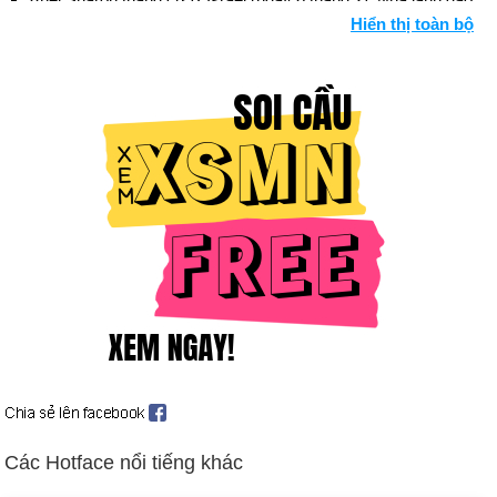
Hiển thị toàn bộ
cánh hữu được chọn áp đảo làm thủ tướng thứ năm của quốc
gia chỉ trong hơn 5 năm trong thời kỳ bạo lực giữa Israel và
Palestine tồi tệ nhất trong nhiều năm. Bối cảnh: Trung Đông.
Sự phẫn nộ âm ỉ kéo dài của những người Albania gốc
Macedonia bùng phát thành bạo lực vào tháng 3. Những người
nổi dậy tìm kiếm quyền tự trị lớn hơn bên trong Macedonia.
Sau sáu tháng chiến đấu, một hiệp định hòa bình được ký kết
(ngày 13 tháng 8). Lực lượng NATO do Anh dẫn đầu tiến vào
nước này và giải giáp quân du kích. Bối cảnh: Macedonia và
vùng Balkan.
Hoa Kỳ vụ va chạm máy bay do thám và máy bay phản lực
của Trung Quốc (2/4); Quan hệ Trung-Mỹ xấu đi trong thời kỳ
bế tắc. 24 thành viên phi hành đoàn của chiếc máy bay Hoa
Kỳ đã bị giam giữ trong 11 ngày và được thả sau khi Hoa Kỳ
đưa ra tuyên bố chính thức về sự hối hận.
Cựu tổng thống Nam Tư Slobodan Milosevic được đưa đến
Các Hotface nổi tiếng khác
tòa án Liên hợp quốc ở The Hague để chờ xét xử tội phạm