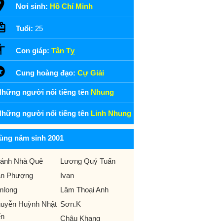
Nơi sinh:
Hồ Chí Minh
Tuổi:
25
Con giáp:
Tân Tỵ
Cung hoàng đạo:
Cự Giải
hững người nổi tiếng tên
Nhung
hững người nổi tiếng tên
Linh Nhung
ùng năm sinh 2001
ánh Nhà Quê
Lương Quý Tuấn
n Phượng
Ivan
mlong
Lâm Thoại Anh
uyễn Huỳnh Nhật
Sơn.K
ến
Châu Khang