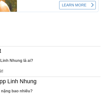
t
 Linh Nhung là ai?
t!
app Linh Nhung
, nặng bao nhiêu?