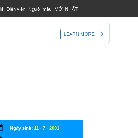
rl
Diễn viên
Người mẫu
MỚI NHẤT
Ngày sinh:
11
-
7
-
2001