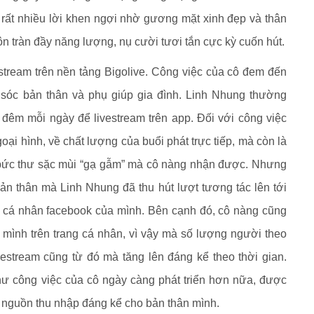
rất nhiều lời khen ngợi nhờ gương mặt xinh đẹp và thân
luôn tràn đầy năng lượng, nụ cười tươi tắn cực kỳ cuốn hút.
stream trên nền tảng Bigolive. Công việc của cô đem đến
 sóc bản thân và phụ giúp gia đình. Linh Nhung thường
ờ đêm mỗi ngày để livestream trên app. Đối với công việc
ại hình, về chất lượng của buổi phát trực tiếp, mà còn là
bức thư sặc mùi “gạ gẫm” mà cô nàng nhận được. Nhưng
bản thân mà Linh Nhung đã thu hút lượt tương tác lên tới
ng cá nhân facebook của mình. Bên cạnh đó, cô nàng cũng
 mình trên trang cá nhân, vì vậy mà số lượng người theo
vestream cũng từ đó mà tăng lên đáng kể theo thời gian.
ư công việc của cô ngày càng phát triển hơn nữa, được
 nguồn thu nhập đáng kể cho bản thân mình.