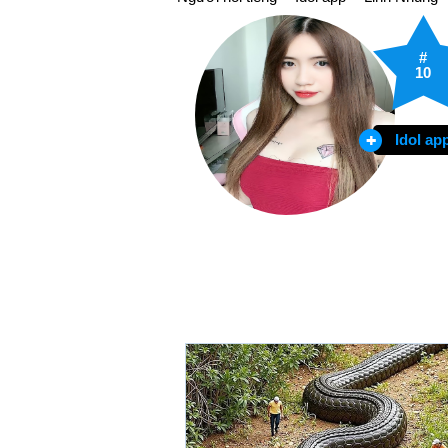
#
10
Idol ap