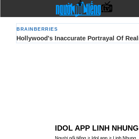
IDOL APP LINH NHUNG
Người nổi tiếng
>
Idol app
>
Linh Nhung