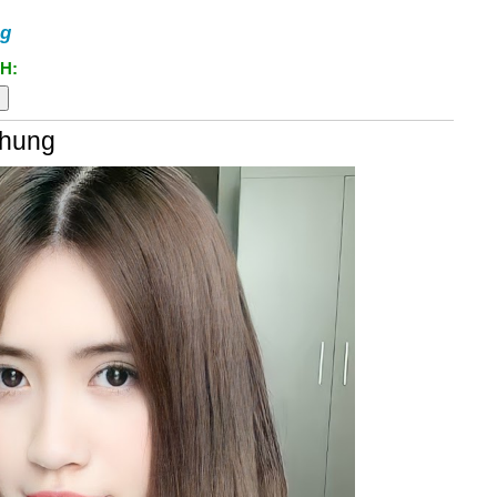
ng
H:
Nhung