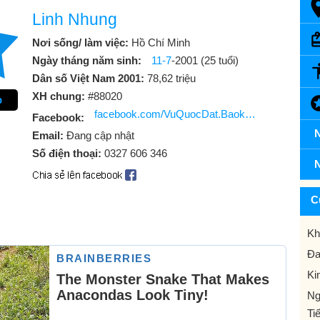
Linh Nhung
Nơi sống/ làm việc:
Hồ Chí Minh
Ngày tháng năm sinh:
11-7
-2001 (25 tuổi)
Dân số Việt Nam 2001:
78,62 triệu
XH chung:
#88020
p
facebook.com/VuQuocDat.Baoke13
Facebook:
N
Email:
Đang cập nhật
Số điện thoại:
0327 606 346
N
C
Kh
Đa
Ki
Ng
Ti