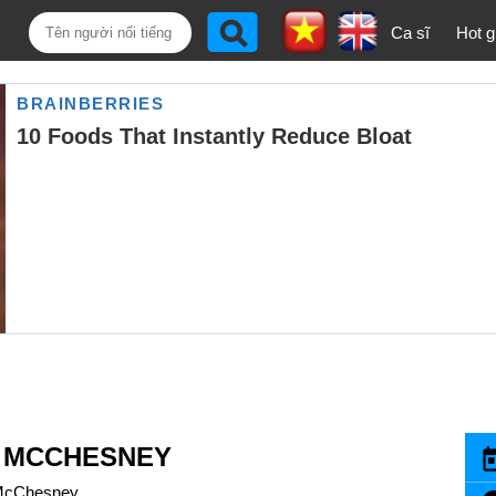
Ca sĩ
Hot gi
E MCCHESNEY
McChesney