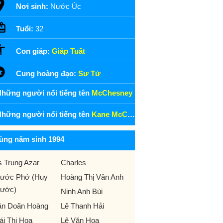
Nơi sinh:
Nước Úc
Tuổi:
32
Con giáp:
Giáp Tuất
Cung hoàng đạo:
Sư Tử
hững người nổi tiếng tên
McChesney
hững người nổi tiếng tên
Kane McChesney
ùng năm sinh 1994
s Trung Azar
Charles
ước Phở (Huy
Hoàng Thị Vân Anh
ước)
Ninh Anh Bùi
ần Doãn Hoàng
Lê Thanh Hải
ái Thị Hoa
Lê Văn Hoa