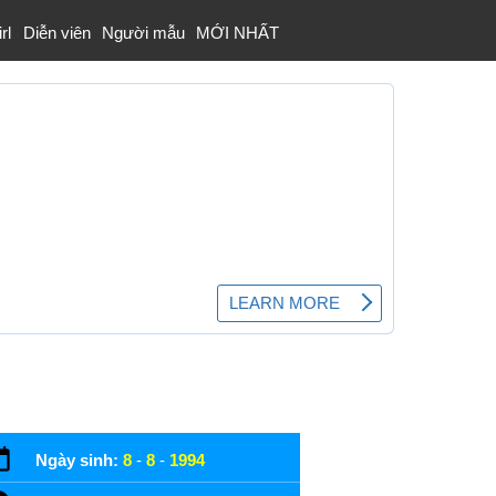
rl
Diễn viên
Người mẫu
MỚI NHẤT
Ngày sinh:
8
-
8
-
1994