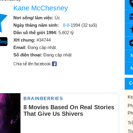
Kane McChesney
Nơi sống/ làm việc:
Úc
Ngày tháng năm sinh:
8-8
-1994 (32 tuổi)
Dân số thế giới 1994:
5.602 tỷ
XH chung:
#34744
rống
Email:
Đang cập nhật
Số điện thoại:
Đang cập nhật
N
N
C
Kt
Ph
Ph
Tr
Th