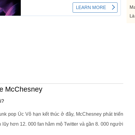
Ma
Là
ane McChesney
i?
punk pop Úc Vô hạn kết thúc ở đây, McChesney phát triển
h lũy hơn 12. 000 fan hâm mộ Twitter và gần 8. 000 người