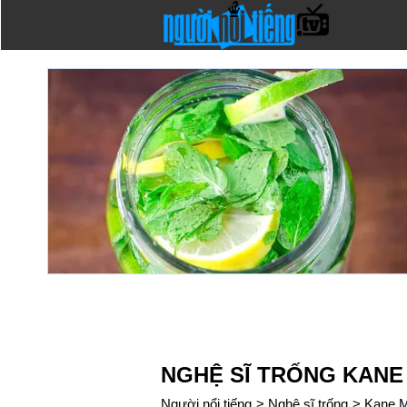
NGHỆ SĨ TRỐNG KAN
Người nổi tiếng
>
Nghệ sĩ trống
>
Kane 