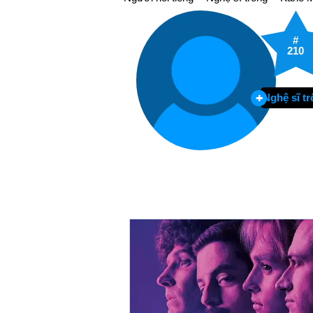
#
210
Nghệ sĩ t