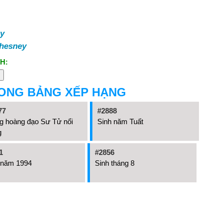
y
hesney
H:
ONG BẢNG XẾP HẠNG
77
#2888
g hoàng đạo Sư Tử nổi
Sinh năm Tuất
g
1
#2856
 năm 1994
Sinh tháng 8