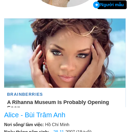
Người mẫu
Alice - Bùi Trâm Anh
Nơi sống/ làm việc:
Hồ Chí Minh
Ngày tháng năm sinh:
28-11
-2007 (19 tuổi)