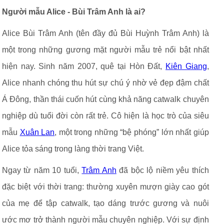
Người mẫu Alice - Bùi Trâm Anh là ai?
Alice Bùi Trâm Anh (tên đầy đủ Bùi Huỳnh Trâm Anh) là
một trong những gương mặt người mẫu trẻ nổi bật nhất
hiện nay. Sinh năm 2007, quê tại Hòn Đất,
Kiên Giang
,
Alice nhanh chóng thu hút sự chú ý nhờ vẻ đẹp đậm chất
Á Đông, thần thái cuốn hút cùng khả năng catwalk chuyên
nghiệp dù tuổi đời còn rất trẻ. Cô hiện là học trò của siêu
mẫu
Xuân Lan
, một trong những “bệ phóng” lớn nhất giúp
Alice tỏa sáng trong làng thời trang Việt.
Ngay từ năm 10 tuổi,
Trâm Anh
đã bộc lộ niềm yêu thích
đặc biệt với thời trang: thường xuyên mượn giày cao gót
của mẹ để tập catwalk, tạo dáng trước gương và nuôi
ước mơ trở thành người mẫu chuyên nghiệp. Với sự định