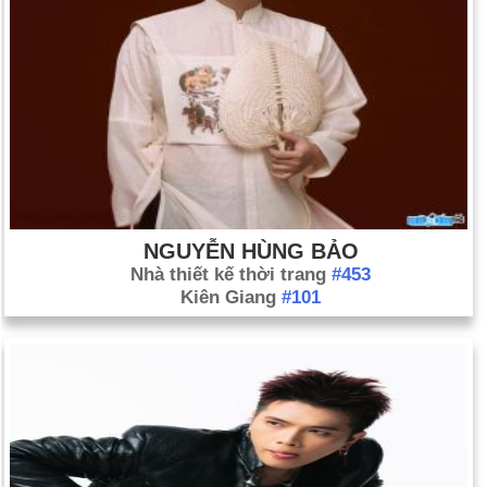
để đến Thái Bình Dương.
Ngày 28-11 năm 1919:
Lady Astor sinh ra ở Mỹ đã trở thành
người phụ nữ đầu tiên ngồi vào Quốc hội Anh.
Ngày 28-11 năm 1942:
Gần 500 người chết trong vụ cháy hộp
đêm Coconut Grove ở Boston.
Ngày 28-11 năm 1943:
Churchill, Roosevelt và Stalin gặp
nhau tại Tehran trong cuộc gặp đầu tiên của họ trong Thế chiến
thứ hai.
NGUYỄN HÙNG BẢO
Ngày 28-11 năm 1964:
Tàu vũ trụ Mariner 4 của Hoa Kỳ đã
Nhà thiết kế thời trang
#453
phóng — trên đường thực hiện sứ mệnh thành công đầu tiên
Kiên Giang
#101
lên sao Hỏa.
Ngày 28-11 năm 1990:
Margaret Thatcher từ chức thủ tướng
Anh; John Major tiếp quản.