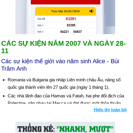
CÁC SỰ KIỆN NĂM 2007 VÀ NGÀY 28-
11
Các sự kiện thế giới vào năm sinh Alice - Bùi
Trâm Anh
Romania và Bulgaria gia nhập Liên minh châu Âu, nâng số
quốc gia thành viên lên 27 quốc gia (ngày 1 tháng 1).
Các nhà lãnh đạo của Hamas và Fatah, hai phe đối địch của
Palestine, gặp nhau tại Mecca và đạt được một thỏa thuận
Hiển thị toàn bộ
nhằm chấm dứt các hành động thù địch và thành lập một
chính phủ đoàn kết (ngày 7 tháng 2). Cơ quan lập pháp
Palestine thông qua chính phủ đoàn kết do Hamas thống trị
(ngày 17 tháng 3). Hamas nắm quyền kiểm soát phần lớn Dải