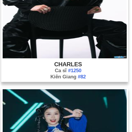
CHARLES
Ca sĩ
#1250
Kiên Giang
#82