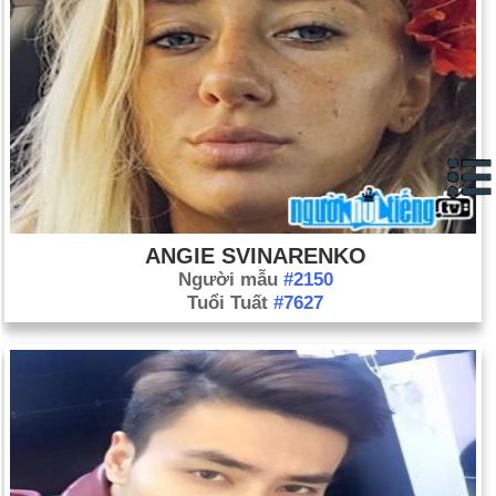
trấn Qahtaniya và Jazeera xa xôi, Tây Bắc của Iraq, giết chết
ít nhất 500 thành viên của cộng đồng Yazidi thiểu số, khiến đây
trở thành cuộc tấn công chết chóc nhất của quân nổi dậy
(ngày 14 tháng 8 ).
Abdullah Gul, thuộc Đảng Công lý và Phát triển, được bầu làm
tổng thống Thổ Nhĩ Kỳ trong vòng bỏ phiếu thứ ba của quốc
hội nước này. Ông là tổng thống Hồi giáo đầu tiên trong lịch sử
hiện đại của đất nước (ngày 28 tháng 8).
Thủ tướng Nhật Bản Shinzo Abe đột ngột tuyên bố từ chức.
ANGIE SVINARENKO
Động thái này diễn ra sau một loạt vụ bê bối và thất bại gần
Người mẫu
#2150
đây của đảng của ông trong cuộc bầu cử quốc hội, trong đó
Tuổi Tuất
#7627
Đảng Dân chủ Tự do của ông mất quyền kiểm soát thượng
viện vào tay Đảng Dân chủ đối lập (ngày 12 tháng 9). Yasuo
Fukuda được bầu làm thủ tướng Nhật Bản (ngày 23 tháng 9).
17 thường dân Iraq đã thiệt mạng khi nhân viên của công ty an
ninh tư nhân Blackwater USA báo cáo đã phóng hỏa vào một
chiếc ô tô không dừng lại theo yêu cầu của cảnh sát (ngày 16