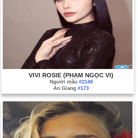
phán đoán, trách nhiệm và sự thận trọng." Nó cũng nói rằng
Olmert đã lao vào chiến tranh mà không có kế hoạch thích
hợp (ngày 30 tháng 4).
Gordon Brown thay thế Tony Blair làm thủ tướng Vương quốc
Anh (ngày 27 tháng 6).
Tổng thống Nga Vladimir Putin thông báo rằng nước này sẽ
ngừng tham gia Hiệp ước Các lực lượng thông thường ở châu
Âu, một hiệp định thời chiến tranh lạnh hạn chế việc triển khai
vũ khí hạng nặng (ngày 14 tháng 7).
VIVI ROSIE (PHẠM NGỌC VI)
Ấn Độ và Hoa Kỳ đạt được một thỏa thuận về năng lượng hạt
Người mẫu
#2149
nhân dân sự, cho phép Ấn Độ, quốc gia chưa ký Hiệp ước
An Giang
#173
không phổ biến hạt nhân, mua nhiên liệu hạt nhân từ Hoa Kỳ
để mở rộng chương trình năng lượng hạt nhân dân sự và xử
lý lại nhiên liệu đã sử dụng (ngày 27 tháng 7).
Tổng thống Ramos-Horta bổ nhiệm nhà hoạt động độc lập
Xanana Gusmão làm thủ tướng Đông Timor (ngày 6 tháng 8).
Hai cặp bom xe tải phát nổ cách nhau khoảng 5 km tại các thị