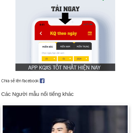
Gaza (ngày 13 tháng 6). Tổng thống Palestine Mahmoud
Abbas giải tán chính phủ, sa thải Thủ tướng Ismail Haniya,
lãnh đạo của Hamas và ban bố tình trạng khẩn cấp (14/6).
Hoa Kỳ bắt đầu "tăng cường" khoảng 30.000 quân đến Iraq để
ngăn chặn các cuộc tấn công ngày càng chết chóc của quân
nổi dậy và dân quân (ngày 7 tháng 2).
Tòa án Công lý Quốc tế ra phán quyết rằng việc tàn sát
khoảng 8.000 người Hồi giáo Bosnia bởi những người Serbia
ở Bosnia tại Srebrenica vào năm 1995 là tội diệt chủng (ngày
26 tháng 2).
David Hicks, người Úc, đã nhận tội cung cấp hỗ trợ vật chất
cho al Qaeda. Anh ta là tù nhân Vịnh Guantánamo đầu tiên bị
Các Người mẫu nổi tiếng khác
ủy ban quân sự kết án (ngày 26 tháng 3).
Quân đội Iran bắt giữ 15 người Anh (8 thủy thủ và 7 lính thủy
đánh bộ) tuyên bố họ đang ở trong lãnh hải Iran (ngày 26 tháng
3). Những người bị giam giữ được trả tự do (ngày 4 tháng 4).
Gerry Adams, nhà lãnh đạo của Sinn Fein và Linh mục Ian