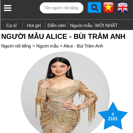
Ca sĩ
Hot girl
Diễn viên
Người mẫu
MỚI NHẤT
NGƯỜI MẪU ALICE - BÙI TRÂM ANH
Người nổi tiếng
>
Người mẫu
>
Alice - Bùi Trâm Anh
#
2151