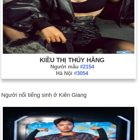
tháng 11). Tòa án tối cao, với đầy các thẩm phán trung thành
với Musharraf, bác bỏ vụ kiện thách thức tính hợp hiến của
việc Musharraf được bầu làm tổng thống khi đứng đầu quân
đội (ngày 22 tháng 11). Cựu thủ tướng Nawaz Sharif trở về
Pakistan sau tám năm sống lưu vong và yêu cầu Musharraf
dỡ bỏ quy định khẩn cấp và phục hồi các thẩm phán Tòa án
Tối cao đã bị sa thải (ngày 25 tháng 11). Musharraf từ chức
KIỀU THỊ THÚY HẰNG
quân đội trưởng. Ông được thay thế bởi Tướng Ashfaq
Người mẫu
#2154
Parvez Kayani (ngày 28 tháng 11). Musharraf tuyên thệ nhậm
Hà Nội
#3054
chức tổng thống dân sự (ngày 29 tháng 11). Cựu thủ tướng
Pakistan Benazir Bhutto đã thiệt mạng trong một vụ đánh bom
tại một cuộc vận động tranh cử ở Rawalpindi (ngày 27 tháng
Người nổi tiếng sinh ở Kiên Giang
12).
Cristina Fernández de Kirchner được bầu làm tổng thống phụ
nữ đầu tiên của Argentina. Cô nối nghiệp chồng mình, Néstor
Kirchner (ngày 28 tháng 10).
Thủ tướng Úc John Howard thua Kevin Rudd của Đảng Lao