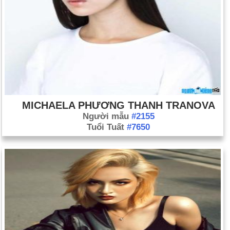
Myanmar trong 20 năm (26 tháng 9)
Trong một thỏa thuận mang tính bước ngoặt, Triều Tiên đồng ý
tiết lộ thông tin chi tiết về các cơ sở hạt nhân của mình, bao
gồm cả lượng plutonium mà nước này đã sản xuất và dỡ bỏ
tất cả các cơ sở hạt nhân vào cuối năm 2007. Đổi lại, nước
này sẽ nhận được khoảng 950.000 mét. tấn dầu nhiên liệu
hoặc viện trợ tài chính. Chính quyền Bush cũng sẽ bắt đầu
quá trình loại bỏ Triều Tiên khỏi danh sách các quốc gia tài trợ
MICHAELA PHƯƠNG THANH TRANOVA
cho chủ nghĩa khủng bố (ngày 1 tháng 10).
Người mẫu
#2155
Tổng thống Pakistan Pervez Musharraf dễ dàng tái đắc cử
Tuổi Tuất
#7650
nhiệm kỳ thứ ba bởi các hội đồng cấp tỉnh và quốc gia của đất
nước. Tuy nhiên, phe đối lập tẩy chay cuộc bỏ phiếu và chỉ có
đại diện của đảng cầm quyền tham gia cuộc bầu cử (ngày 6
tháng 10). Cựu thủ tướng Pakistan Benazir Bhutto đến
Pakistan sau tám năm sống lưu vong (ngày 18 tháng 10).
Musharraf tuyên bố tình trạng khẩn cấp, đình chỉ hiến pháp
của đất nước và sa thải Chánh án Iflikhar Muhammad
Chaudhry và các thẩm phán khác tại Tòa án Tối cao (ngày 3