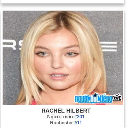
trong số 17 người bị một tay súng bắn tại một cuộc họp bên
ngoài một cửa hàng tạp hóa. Sáu người bị thương, trong đó có
Thẩm phán John Roll của Tòa án Quận Hoa Kỳ, và một cô gái
trẻ. Cảnh sát xác định tay súng là Jared Lee Loughner.
RACHEL HILBERT
Người mẫu
#301
Rochester
#11