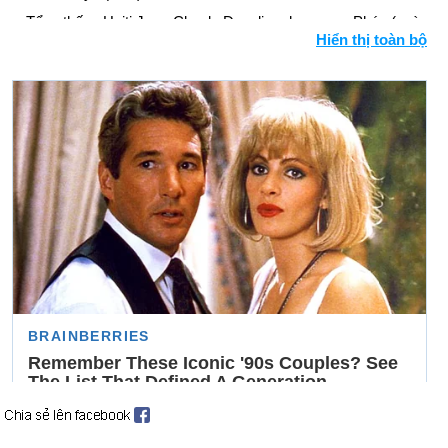
Tổng thống Haiti Jean-Claude Duvalier chạy sang Pháp (ngày
Hiển thị toàn bộ
7 tháng 2).
Tổng thống Ferdinand Marcos bỏ trốn khỏi Philippines sau khi
cầm quyền trong 20 năm; Corazon Aquino mới được bầu sẽ
kế nhiệm anh ta (ngày 26 tháng 2).
Union Carbide đồng ý dàn xếp với các nạn nhân của vụ rò rỉ
khí đốt Bhopal ở Ấn Độ (ngày 22 tháng 3).
Tai nạn hạt nhân lớn tại nhà máy điện Chernobyl của Liên Xô
báo động thế giới (ngày 26 tháng 4 và tiếp theo).
Cựu chuyên gia phân tích của Hải quân, Jonathan Jay Pollard,
31 tuổi, bị kết tội làm gián điệp cho Israel (ngày 4 tháng 6).
Các phán quyết của Tòa án Thế giới Hoa Kỳ đã vi phạm luật
pháp quốc tế trong việc khai thác các vùng biển Nicaragua
(ngày 27 tháng 6).
Ngày sinh Anais Zanotti (8-1) trong lịch sử
Ngày 8-1 năm 1815:
Ngày diễn ra trận đánh New Orleans,