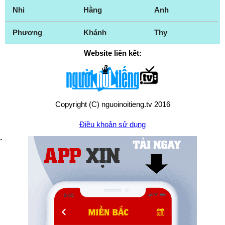
Nhi
Hằng
Anh
Phương
Khánh
Thy
Website liên kết:
Copyright (C) nguoinoitieng.tv 2016
Điều khoản sử dụng
Chính sách quyền riêng tư
Liên hệ:
mail.nguoinoitieng.tv@gmail.com