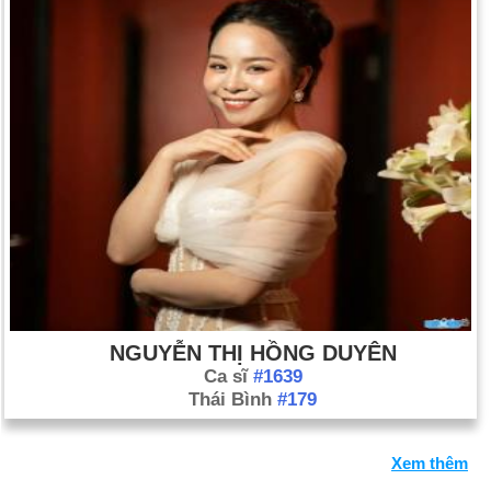
NGUYỄN THỊ HỒNG DUYÊN
Ca sĩ
#1639
Thái Bình
#179
Xem thêm