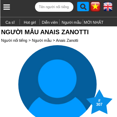
Ca sĩ
Hot girl
Diễn viên
Người mẫu
MỚI NHẤT
NGƯỜI MẪU ANAIS ZANOTTI
Người nổi tiếng
>
Người mẫu
>
Anais Zanotti
#
307