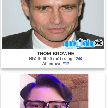
Ngày 16-3 năm 1978:
Chính trị gia người Ý Aldo Moro bị Lữ
đoàn Đỏ bắt cóc và sau đó bị sát hại.
Ngày 16-3 năm 1985:
Nhà báo Hoa Kỳ Terry Anderson bị bắt
cóc ở Beirut; ông đã không được thả cho đến ngày 4 tháng 12
năm 1991 sau 2454 ngày bị giam cầm.
Ngày 16-3 năm 1988:
Trung tá Oliver L. North và Phó Đô đốc
John M. Poindexter của Hội đồng An ninh Quốc gia bị truy tố
về tội âm mưu lừa gạt Hoa Kỳ vì vai trò của họ trong vụ Iran-
THOM BROWNE
contra.
Nhà thiết kế thời trang
#240
Allentown
#17