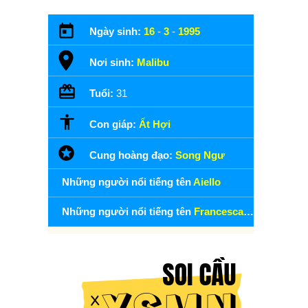
Ngày sinh:
16
-
3
-
1995
Nơi sinh:
Malibu
Tuổi:
31
Con giáp:
Ất Hợi
Cung hoàng đạo:
Song Ngư
Những người nổi tiếng tên
Aiello
Những người nổi tiếng tên
Francesca Aiello