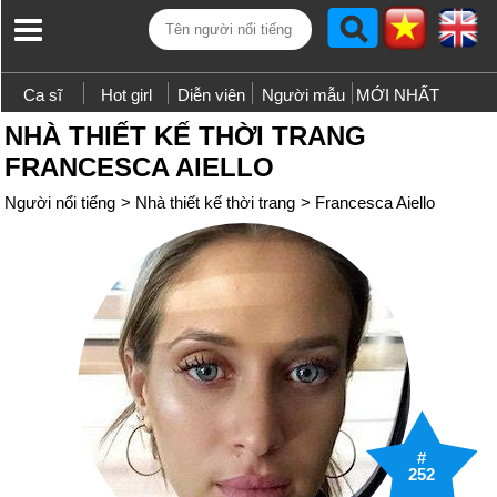
Ca sĩ
Hot girl
Diễn viên
Người mẫu
MỚI NHẤT
NHÀ THIẾT KẾ THỜI TRANG
FRANCESCA AIELLO
Người nổi tiếng
>
Nhà thiết kế thời trang
>
Francesca Aiello
#
252