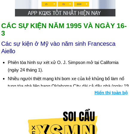
CÁC SỰ KIỆN NĂM 1995 VÀ NGÀY 16-
3
Các sự kiện ở Mỹ vào năm sinh Francesca
Aiello
Phiên tòa hình sự xét xử O. J. Simpson mở tại California
(ngày 24 tháng 1).
Nhiều người thiệt mạng khi bom xe của kẻ khủng bố làm nổ
tung tòa nhà liên bang Oklahoma City dài cả dãy nhà (ngày 19
Hiển thị toàn bộ
tháng 4); Timothy McVeigh, 27 tuổi, bị bắt như nghi phạm
(ngày 21 tháng 4); chính quyền truy tìm nghi phạm thứ hai, liên
kết các nhóm bán quân sự cánh hữu để đánh bom (ngày 22
tháng 4).
Bồi thẩm đoàn Los Angeles tuyên bố O. J. Simpson không
phạm tội giết người (ngày 3 tháng 10).