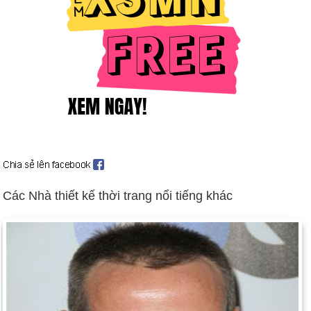
Giáo hoàng John Paul II thăm Hoa Kỳ trong chuyến công du
gió lốc (4-8 tháng 10).
Million Man March thu hút hàng trăm nghìn người da đen đến
thủ đô (ngày 16 tháng 10).
Ngày sinh Francesca Aiello (16-3) trong lịch sử
Ngày 16-3 năm 1521:
Nhà thám hiểm người Bồ Đào Nha,
Ferdinand Magellan đặt chân đến Philippines.
Ngày 16-3 năm 1850:
Cuốn tiểu thuyết The Scarlet Letter của
Nathaniel Hawthorne đã được xuất bản.
Ngày 16-3 năm 1926:
Tên lửa nhiên liệu lỏng đầu tiên được
Các Nhà thiết kế thời trang nổi tiếng khác
phóng thành công bởi Giáo sư Robert Goddard tại Auburn,
Massachusetts. Tên lửa bay được quãng đường 184 feet
trong 2,5 giây.
Ngày 16-3 năm 1935:
Adolf Hitler đã hủy bỏ các điều khoản
quân sự của Hiệp ước Versailles.
Ngày 16-3 năm 1968:
Vụ thảm sát Mỹ Lai xảy ra ở Việt Nam.