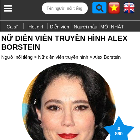
Ca sĩ
Hot girl
Diễn viên
Người mẫu
MỚI NHẤT
NỮ DIỄN VIÊN TRUYỀN HÌNH ALEX
BORSTEIN
Người nổi tiếng
>
Nữ diễn viên truyền hình
>
Alex Borstein
#
860