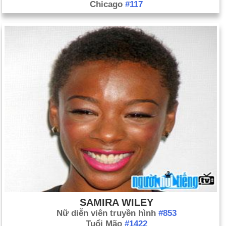
Chicago
#117
giới đã biểu tình chống lại mối đe dọa về một cuộc chiến tranh
của Hoa Kỳ tại Iraq.
Ngày 15-2 năm 2012:
Một vụ cháy nhà tù ở Comayagua,
Honduras khiến 360 người thiệt mạng.
SAMIRA WILEY
Nữ diễn viên truyền hình
#853
Tuổi Mão
#1422