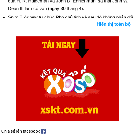
của H. R. Haldeman và John D. Ehrlichman, sa thải John W.
Dean III làm cố vấn (ngày 30 tháng 4).
Spiro T. Agnew từ chức Phó chủ tịch và sau đó không phản đối
Hiển thị toàn bộ
tội trốn thuế thu nhập trong thời gian Thống đốc Maryland
(ngày 10 tháng 10).
Trong "Thảm sát đêm thứ bảy", Nixon sa thải công tố viên đặc
biệt của Watergate, Archibald Cox và Phó Tổng chưởng lý
William D. Ruckelshaus; Bộ trưởng Tư pháp Elliot L.
Richardson từ chức (ngày 20 tháng 10).
Tòa án tối cao Hoa Kỳ đưa ra phán quyết đối với Roe v. Wade.
Ngày sinh Alex Borstein (15-2) trong lịch sử
Ngày 15-2 năm 1764:
Thành phố St. Louis được thành lập.
Nhưng lúc này nó như một trạm buôn bán lông thú của Pháp.
Ngày 15-2 năm 1879:
Tổng thống Rutherford Hayes đã ký dự
luật cho phép các nữ luật sư tranh luận các vụ kiện trước Tòa
án Tối cao.
Ngày 15-2 năm 1898:
USS Maine đã nổ tung ở cảng Havana,