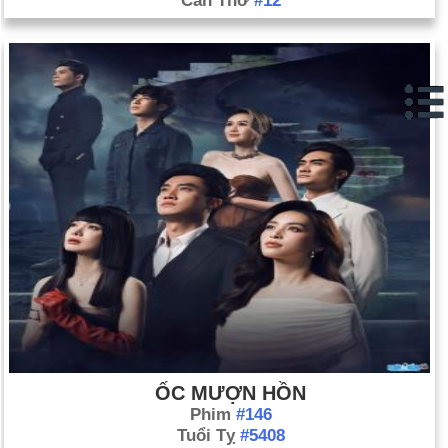
Cần Thơ
#12
ỐC MƯỢN HỒN
Phim
#146
Tuổi Tỵ
#5408