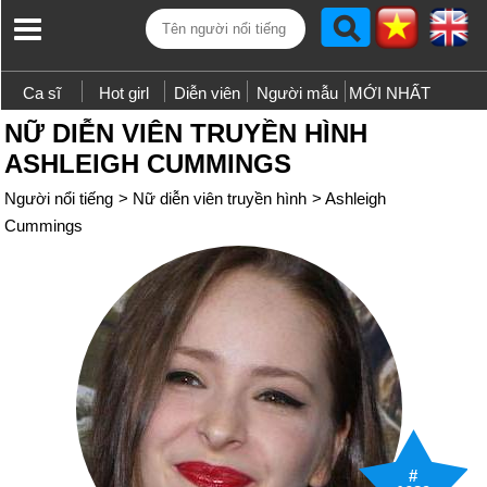
Ca sĩ
Hot girl
Diễn viên
Người mẫu
MỚI NHẤT
NỮ DIỄN VIÊN TRUYỀN HÌNH
ASHLEIGH CUMMINGS
Người nổi tiếng
>
Nữ diễn viên truyền hình
>
Ashleigh
Cummings
#