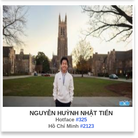
NGUYỄN HUỲNH NHẬT TIẾN
Hotface
#325
Hồ Chí Minh
#2123