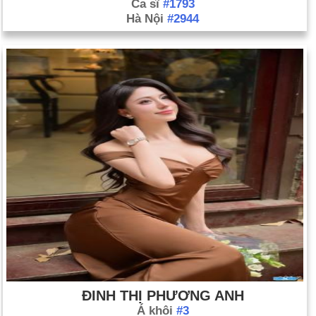
Ca sĩ
#1793
Hà Nội
#2944
ĐINH THỊ PHƯƠNG ANH
Á khôi
#3