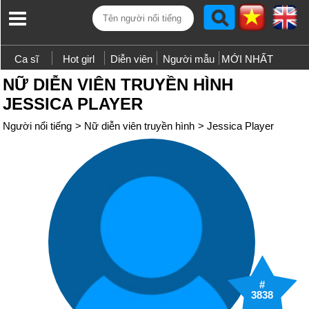
Ca sĩ
Hot girl
Diễn viên
Người mẫu
MỚI NHẤT
NỮ DIỄN VIÊN TRUYỀN HÌNH
JESSICA PLAYER
Người nổi tiếng
>
Nữ diễn viên truyền hình
>
Jessica Player
#
3838