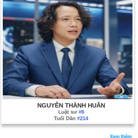
NGUYỄN THÀNH HUÂN
Luật sư
#6
Tuổi Dần
#214
Xem thêm