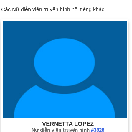
Ngày 27-12 năm 1979:
Liên Xô nắm quyền kiểm soát
Các Nữ diễn viên truyền hình nổi tiếng khác
Afghanistan, cài đặt chính trị gia người Afghanistan Babrak
Karmal làm tổng thống.
Ngày 27-12 năm 1996:
Phiên tòa diệt chủng đầu tiên của
Rwanda mở màn cho cuộc tàn sát 800.000 Tutsis vào năm
1994.
Ngày 27-12 năm 2001:
Mỹ đã công bố kế hoạch giam giữ các
tù nhân của Taliban và al-Qaeda tại Vịnh Guantanamo, Cuba.
VERNETTA LOPEZ
Nữ diễn viên truyền hình
#3828