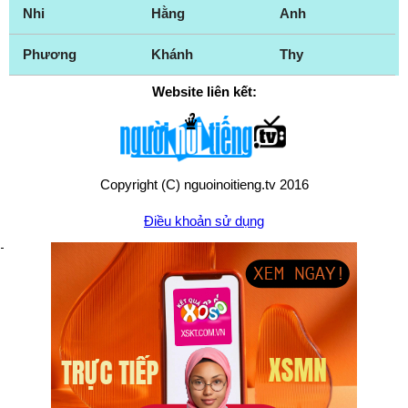
Nhi
Hằng
Anh
Phương
Khánh
Thy
Website liên kết:
Copyright (C) nguoinoitieng.tv 2016
Điều khoản sử dụng
Chính sách quyền riêng tư
Liên hệ:
mail.nguoinoitieng.tv@gmail.com