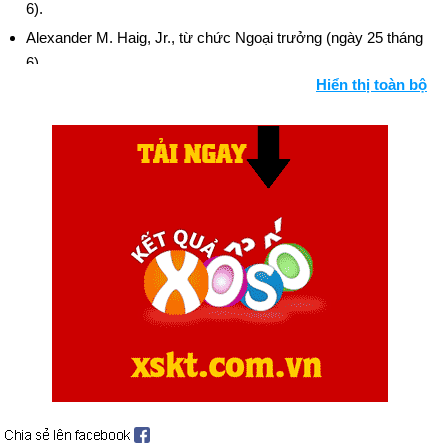
6).
Alexander M. Haig, Jr., từ chức Ngoại trưởng (ngày 25 tháng
6).
Hiển thị toàn bộ
Tu chính án Quyền bình đẳng không được phê chuẩn (ngày 30
tháng 6).
Ngày sinh Jessica Player (27-12) trong lịch sử
Ngày 27-12 năm 1831:
Nhà tự nhiên học Darwin bắt đầu
chuyến du hành trên tàu HMS Beagle.
Ngày 27-12 năm 1900:
Người theo chủ nghĩa cấm đoán Carry
Nation đã đập phá quán rượu đầu tiên của cô ấy.
Ngày 27-12 năm 1932:
Radio City Music Hall ở thành phố
New York đã khai trương.
Ngày 27-12 năm 1945:
Ngân hàng Thế giới được thành lập
với một thỏa thuận được ký kết bởi 28 quốc gia.
Ngày 27-12 năm 1949:
Hà Lan chuyển giao chủ quyền cho
Indonesia sau hơn 300 năm bị Hà Lan cai trị.