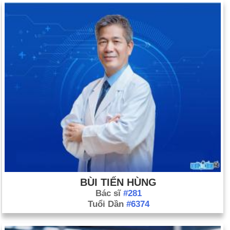
BÙI TIẾN HÙNG
Bác sĩ
#281
Tuổi Dần
#6374