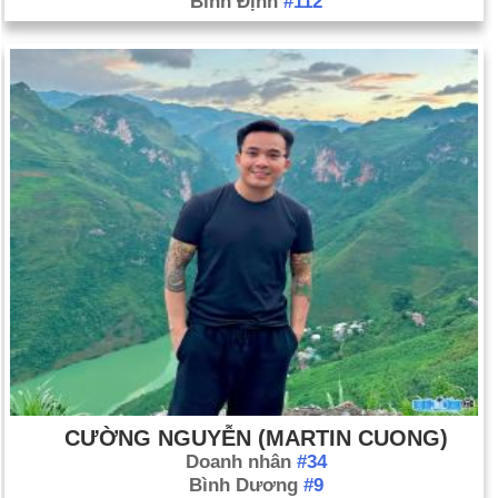
Bình Định
#112
CƯỜNG NGUYỄN (MARTIN CUONG)
Doanh nhân
#34
Bình Dương
#9