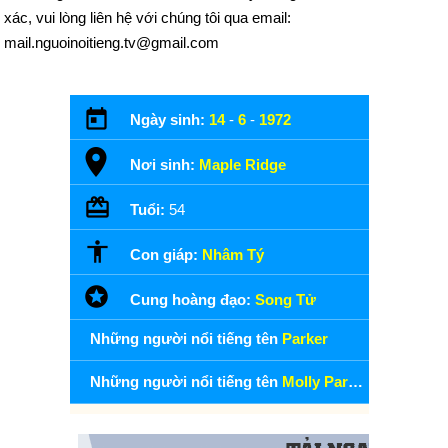
xác, vui lòng liên hệ với chúng tôi qua email:
mail.nguoinoitieng.tv@gmail.com
Ngày sinh:
14
-
6
-
1972
Nơi sinh:
Maple Ridge
Tuổi:
54
Con giáp:
Nhâm Tý
Cung hoàng đạo:
Song Tử
Những người nổi tiếng tên
Parker
Những người nổi tiếng tên
Molly Parker