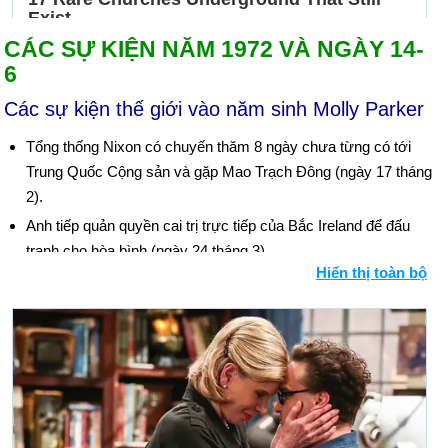
CÁC SỰ KIỆN NĂM 1972 VÀ NGÀY 14-
6
Các sự kiện thế giới vào năm sinh Molly Parker
Tổng thống Nixon có chuyến thăm 8 ngày chưa từng có tới
Trung Quốc Cộng sản và gặp Mao Trạch Đông (ngày 17 tháng
2).
Anh tiếp quản quyền cai trị trực tiếp của Bắc Ireland để đấu
tranh cho hòa bình (ngày 24 tháng 3).
Hiển thị toàn bộ
Mười một vận động viên Israel tại Thế vận hội Olympic ở
Munich bị giết sau khi tám thành viên của một nhóm khủng bố
Ả Rập xâm nhập Làng Olympic; 5 du kích và một cảnh sát
cũng bị giết (ngày 5 tháng 9).
Nixon ra lệnh "ném bom Giáng sinh" vào miền Bắc Việt Nam
(tháng 12). Bối cảnh: Chiến tranh Việt Nam
Ngày sinh Molly Parker (14-6) trong lịch sử