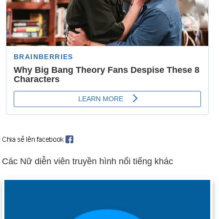
Ngày 14-6 năm 1775:
Kỉ niệm này thành lập Quân đội Hoa Kỳ.
Ngày 14-6 năm 1777:
Quốc hội Lục địa đã chính thức chọn
được lá của Hoa Kỳ với 50 ngôi sao và 13 sọc kẻ.
Ngày 14-6 năm 1922:
Warren Harding trở thành tổng thống
đầu tiên được nghe trên đài phát thanh.
Ngày 14-6 năm 1940:
Quân Đức tiến vào Paris. Đức Quốc xã
đã mở trại tập trung Auschwitz ở Ba Lan.
Ngày 14-6 năm 1951:
Máy tính thương mại đầu tiên, Univac I,
đã được công bố.
Ngày 14-6 năm 1954:
Tổng thống Eisenhower đã ký lệnh chèn
dòng chữ "dưới quyền của Chúa" vào Lời cam kết trung thành.
Các Nữ diễn viên truyền hình nổi tiếng khác
Ngày 14-6 năm 1982:
Lực lượng Argentina đầu hàng quân
Anh trên quần đảo Falkland.