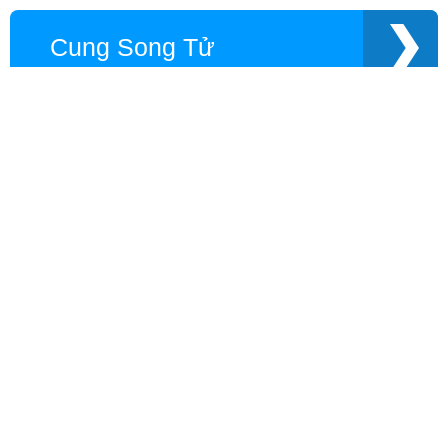
Cung Song Tử
Theo cung hoàng đạo
Sư Tử
Xử Nữ
Thiên Bình
Thần Nông
Nhân Mã
Ma Kết
Bảo Bình
Song Ngư
Bạch Dương
Kim Ngưu
Song Tử
Cự Giải
Theo con giáp
Ngọ
Mùi
Thân