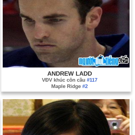
ANDREW LADD
VĐV khúc côn cầu
#117
Maple Ridge
#2