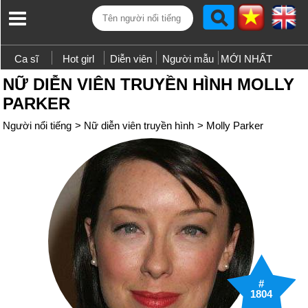
Ca sĩ
Hot girl
Diễn viên
Người mẫu
MỚI NHẤT
NỮ DIỄN VIÊN TRUYỀN HÌNH MOLLY
PARKER
Người nổi tiếng
>
Nữ diễn viên truyền hình
>
Molly Parker
#
1804